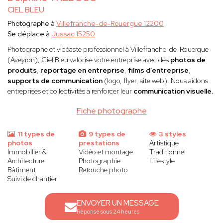
CIEL BLEU
Photographe à
Villefranche-de-Rouergue 12200
Se déplace à
Jussac 15250
Photographe et vidéaste professionnel à Villefranche-de-Rouergue
(Aveyron), Ciel Bleu valorise votre entreprise avec des
photos de
produits
,
reportage en entreprise
,
films d’entreprise
,
supports de communication
(logo, flyer, site web). Nous aidons
entreprises et collectivités à renforcer leur
communication visuelle.
Fiche photographe
11 types de
9 types de
3 styles
photos
prestations
Artistique
Immobilier &
Vidéo et montage
Traditionnel
Architecture
Photographie
Lifestyle
Bâtiment
Retouche photo
Suivi de chantier
ENVOYER UN MESSAGE
Réponse sous 24 heures