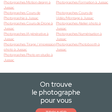
Photographes Motion design à
Photographes Formation à Jussac
Jussac
Photographes Cours de
Photographes Cours de
Photographie à Jussac
Vidéo/Montage à Jussac
Photographes Cours de Drone à
Photographes Atelier photo à
Jussac
Jussac
Photographes IA générative à
Photographes Numérisation à
Jussac
Jussac
Photographes Tirage / impression
Photographes Photobooth à
photo à Jussac
Jussac
Photographes Photo en studio à
Jussac
On trouve
le photographe
pour vous