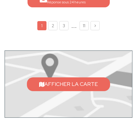
Réponse sous 24 heures
...
1
2
3
11
AFFICHER LA CARTE