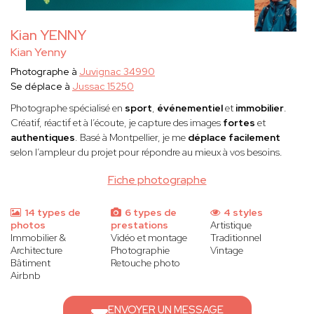
Kian YENNY
Kian Yenny
Photographe à
Juvignac 34990
Se déplace à
Jussac 15250
Photographe spécialisé en
sport
,
événementiel
et
immobilier
.
Créatif, réactif et à l’écoute, je capture des images
fortes
et
authentiques
. Basé à Montpellier, je me
déplace facilement
selon l’ampleur du projet pour répondre au mieux à vos besoins.
Fiche photographe
14 types de
6 types de
4 styles
photos
prestations
Artistique
Immobilier &
Vidéo et montage
Traditionnel
Architecture
Photographie
Vintage
Bâtiment
Retouche photo
Airbnb
ENVOYER UN MESSAGE