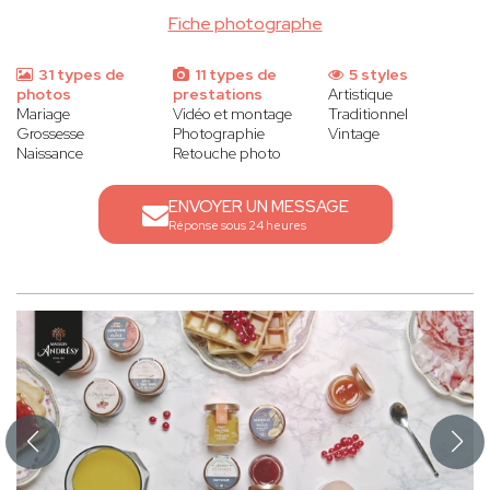
Fiche photographe
31 types de
11 types de
5 styles
photos
prestations
Artistique
Mariage
Vidéo et montage
Traditionnel
Grossesse
Photographie
Vintage
Naissance
Retouche photo
ENVOYER UN MESSAGE
Réponse sous 24 heures