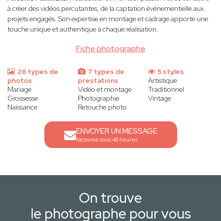
à créer des vidéos percutantes, de la captation événementielle aux
projets engagés. Son expertise en montage et cadrage apporte une
touche unique et authentique à chaque réalisation.
Fiche photographe
26 types de
7 types de
5 styles
photos
prestations
Artistique
Mariage
Vidéo et montage
Traditionnel
Grossesse
Photographie
Vintage
Naissance
Retouche photo
ENVOYER UN MESSAGE
Réponse sous 48 heures
On trouve
le photographe pour vous