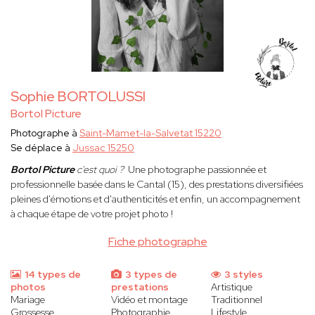
Sophie BORTOLUSSI
Bortol Picture
Photographe à
Saint-Mamet-la-Salvetat 15220
Se déplace à
Jussac 15250
Bortol Picture
c'est quoi ?
Une photographe passionnée et
professionnelle basée dans le Cantal (15), des prestations diversifiées
pleines d'émotions et d'authenticités et enfin, un accompagnement
à chaque étape de votre projet photo !
Fiche photographe
14 types de
3 types de
3 styles
photos
prestations
Artistique
Mariage
Vidéo et montage
Traditionnel
Grossesse
Photographie
Lifestyle