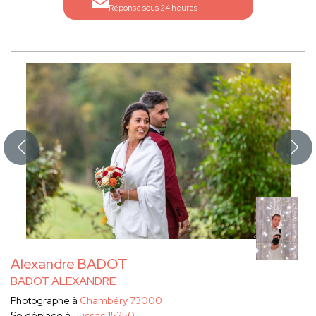
Réponse sous 24 heures
Alexandre BADOT
BADOT ALEXANDRE
Photographe à
Chambéry 73000
Se déplace à
Jussac 15250