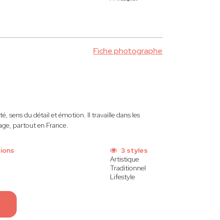
Fiche photographe
é, sens du détail et émotion. Il travaille dans les
age, partout en France.
ions
3 styles
Artistique
Traditionnel
Lifestyle