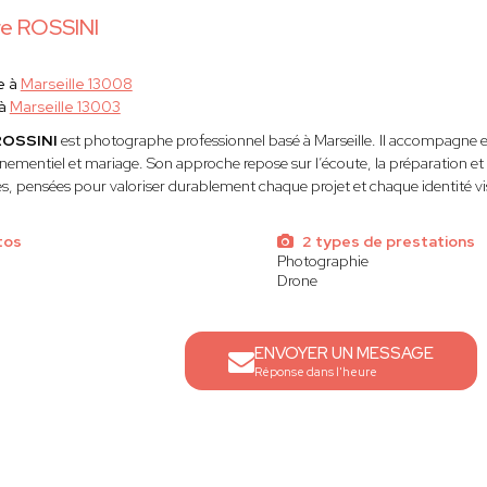
re ROSSINI
e à
Marseille 13008
 à
Marseille 13003
 ROSSINI
est photographe professionnel basé à Marseille. Il accompagne en
énementiel et mariage. Son approche repose sur l’écoute, la préparation et 
es, pensées pour valoriser durablement chaque projet et chaque identité vi
tos
2 types de prestations
Photographie
Drone
ENVOYER UN MESSAGE
Réponse dans l'heure