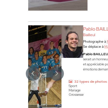
Pablo BAI
Bailleul
Photographe à
Se déplace à
Ma
Pablo BAILLE
serait un honneu
et appréciable p
émotions deman
32 types de photos
Sport
Mariage
Grossesse