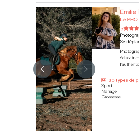
Emilie
LA PHO
5
Photogra
Se dépla
Photograp
éducatrice
l’authentic
30 types de 
Sport
Mariage
Grossesse