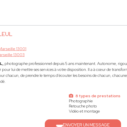
LLEUL
Marseille 13001
rseille 13003
UL,
photographe professionnel depuis 5 ans maintenant. Autonome, rigoure
r pour lui de mettre ses services à votre disposition. Il a à cœur de tran
our chacun, de prendre le temps d'écouter les besoins de chacun, chacune a
dé.
8 types de prestations
Photographie
Retouche photo
Vidéo et montage
ENVOYER UN MESSAGE