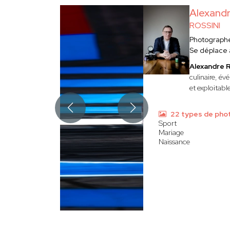
Alexand
ROSSINI
Photograph
Se déplace
Alexandre
culinaire, év
et exploitabl
22 types de pho
Sport
Mariage
Naissance