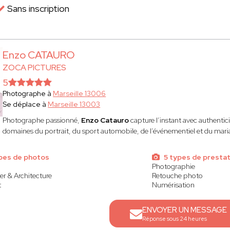
Sans inscription
Enzo CATAURO
ZOCA PICTURES
5
Photographe à
Marseille 13006
Se déplace à
Marseille 13003
Photographe passionné,
Enzo Catauro
capture l’instant avec authenticit
domaines du portrait, du sport automobile, de l’événementiel et du mari
ypes de photos
5 types de prestat
Photographie
er & Architecture
Retouche photo
t
Numérisation
ENVOYER UN MESSAGE
Réponse sous 24 heures