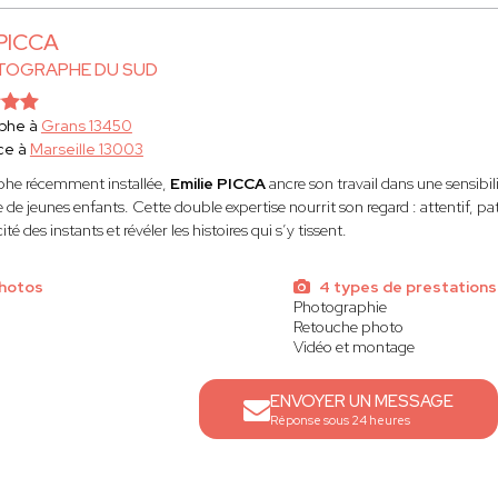
 PICCA
TOGRAPHE DU SUD
phe à
Grans 13450
ce à
Marseille 13003
he récemment installée,
Emilie PICCA
ancre son travail dans une sensib
 de jeunes enfants. Cette double expertise nourrit son regard : attentif, 
ité des instants et révéler les histoires qui s’y tissent.
photos
4 types de prestations
Photographie
Retouche photo
Vidéo et montage
ENVOYER UN MESSAGE
Réponse sous 24 heures