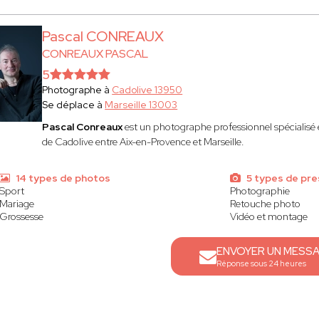
Pascal CONREAUX
CONREAUX PASCAL
5
Photographe à
Cadolive 13950
Se déplace à
Marseille 13003
Pascal Conreaux
est un photographe professionnel spécialisé e
de Cadolive entre Aix-en-Provence et Marseille.
14 types de photos
5 types de pre
Sport
Photographie
Mariage
Retouche photo
Grossesse
Vidéo et montage
ENVOYER UN MESS
Réponse sous 24 heures