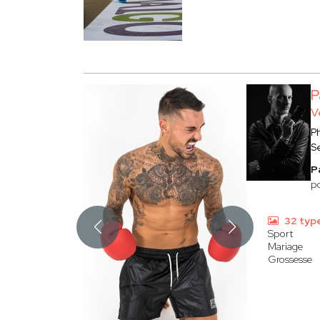
P
V
P
S
P
po
32 typ
Sport
Mariage
Grossesse