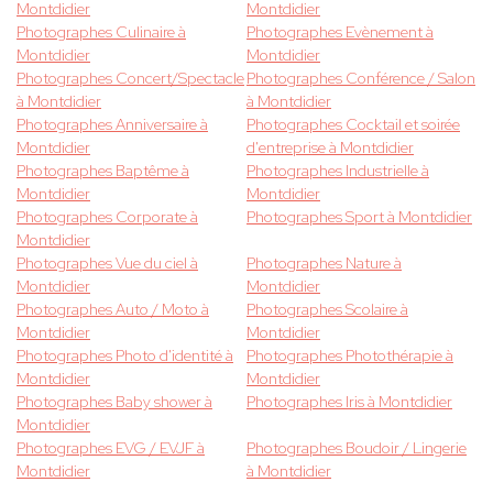
Montdidier
Montdidier
Photographes Culinaire à
Photographes Evènement à
Montdidier
Montdidier
Photographes Concert/Spectacle
Photographes Conférence / Salon
à Montdidier
à Montdidier
Photographes Anniversaire à
Photographes Cocktail et soirée
Montdidier
d'entreprise à Montdidier
Photographes Baptême à
Photographes Industrielle à
Montdidier
Montdidier
Photographes Corporate à
Photographes Sport à Montdidier
Montdidier
Photographes Vue du ciel à
Photographes Nature à
Montdidier
Montdidier
Photographes Auto / Moto à
Photographes Scolaire à
Montdidier
Montdidier
Photographes Photo d'identité à
Photographes Photothérapie à
Montdidier
Montdidier
Photographes Baby shower à
Photographes Iris à Montdidier
Montdidier
Photographes EVG / EVJF à
Photographes Boudoir / Lingerie
Montdidier
à Montdidier