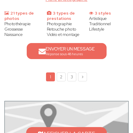
21 types de
3 types de
3 styles
photos
prestations
Artistique
Photothérapie
Photographie
Traditionnel
Grossesse
Retouche photo
Lifestyle
Naissance
Vidéo et montage
ENVOYER UN MESSAGE
Réponse sous 48 heures
1
2
3