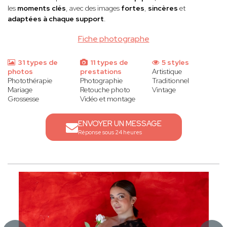
les
moments clés
, avec des images
fortes
,
sincères
et
adaptées à chaque support
.
Fiche photographe
31 types de
11 types de
5 styles
photos
prestations
Artistique
Photothérapie
Photographie
Traditionnel
Mariage
Retouche photo
Vintage
Grossesse
Vidéo et montage
ENVOYER UN MESSAGE
Réponse sous 24 heures