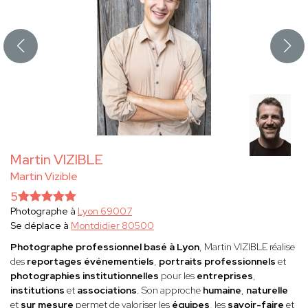
Martin VIZIBLE
Martin Vizible
5
Photographe à
Lyon 69007
Se déplace à
Montdidier 80500
Photographe professionnel basé à Lyon
, Martin VIZIBLE réalise
des
reportages événementiels
,
portraits professionnels
et
photographies institutionnelles
pour les
entreprises
,
institutions
et
associations
. Son approche
humaine
,
naturelle
et
sur mesure
permet de valoriser les
équipes
, les
savoir-faire
et