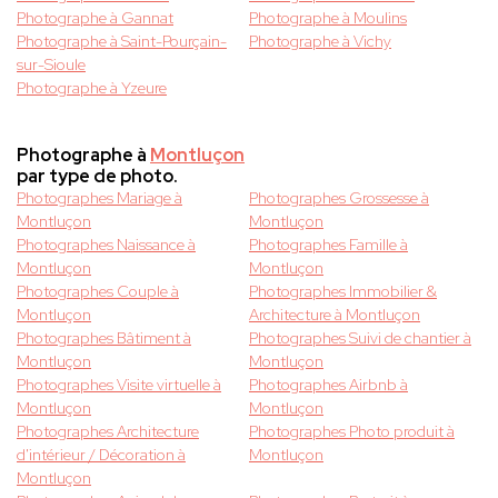
Photographe à Gannat
Photographe à Moulins
Photographe à Saint-Pourçain-
Photographe à Vichy
sur-Sioule
Photographe à Yzeure
Photographe à
Montluçon
par type de photo.
Photographes Mariage à
Photographes Grossesse à
Montluçon
Montluçon
Photographes Naissance à
Photographes Famille à
Montluçon
Montluçon
Photographes Couple à
Photographes Immobilier &
Montluçon
Architecture à Montluçon
Photographes Bâtiment à
Photographes Suivi de chantier à
Montluçon
Montluçon
Photographes Visite virtuelle à
Photographes Airbnb à
Montluçon
Montluçon
Photographes Architecture
Photographes Photo produit à
d'intérieur / Décoration à
Montluçon
Montluçon