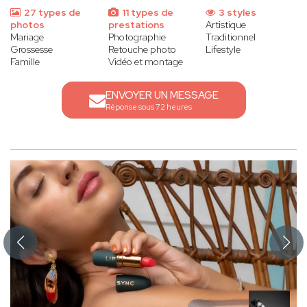
27 types de
11 types de
3 styles
photos
prestations
Artistique
Mariage
Photographie
Traditionnel
Grossesse
Retouche photo
Lifestyle
Famille
Vidéo et montage
ENVOYER UN MESSAGE
Réponse sous 72 heures