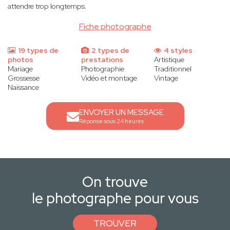
attendre trop longtemps.
Fiche photographe
19 types de
2 types de
4 styles
photos
prestations
Artistique
Mariage
Photographie
Traditionnel
Grossesse
Vidéo et montage
Vintage
Naissance
ENVOYER UN MESSAGE
Réponse sous 24 heures
On trouve
le photographe pour vous
TROUVER