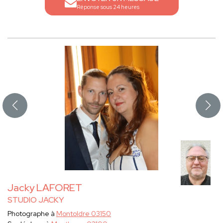
Réponse sous 24 heures
Jacky LAFORET
STUDIO JACKY
Photographe à
Montoldre 03150