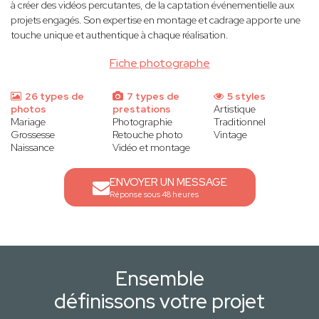
à créer des vidéos percutantes, de la captation événementielle aux
projets engagés. Son expertise en montage et cadrage apporte une
touche unique et authentique à chaque réalisation.
Fiche photographe
26 types de
7 types de
5 styles
photos
prestations
Artistique
Mariage
Photographie
Traditionnel
Grossesse
Retouche photo
Vintage
Naissance
Vidéo et montage
ENVOYER UN MESSAGE
Réponse sous 48 heures
Ensemble
définissons votre projet