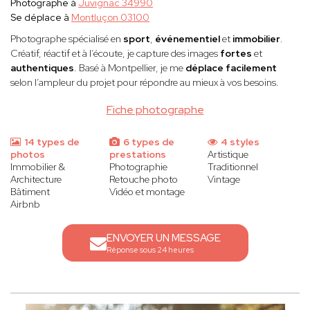
Photographe à
Juvignac 34990
Se déplace à
Montluçon 03100
Photographe spécialisé en
sport
,
événementiel
et
immobilier
.
Créatif, réactif et à l’écoute, je capture des images
fortes
et
authentiques
. Basé à Montpellier, je me
déplace facilement
selon l’ampleur du projet pour répondre au mieux à vos besoins.
Fiche photographe
14 types de
6 types de
4 styles
photos
prestations
Artistique
Immobilier &
Photographie
Traditionnel
Architecture
Retouche photo
Vintage
Bâtiment
Vidéo et montage
Airbnb
ENVOYER UN MESSAGE
Réponse sous 24 heures