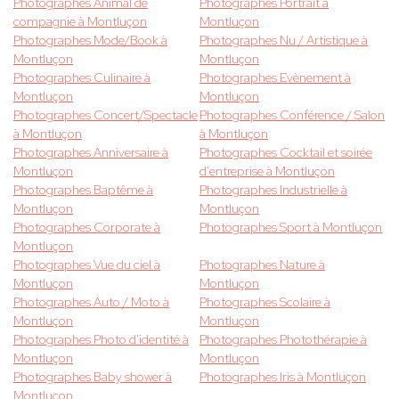
Photographes Animal de
Photographes Portrait à
compagnie à Montluçon
Montluçon
Photographes Mode/Book à
Photographes Nu / Artistique à
Montluçon
Montluçon
Photographes Culinaire à
Photographes Evènement à
Montluçon
Montluçon
Photographes Concert/Spectacle
Photographes Conférence / Salon
à Montluçon
à Montluçon
Photographes Anniversaire à
Photographes Cocktail et soirée
Montluçon
d'entreprise à Montluçon
Photographes Baptême à
Photographes Industrielle à
Montluçon
Montluçon
Photographes Corporate à
Photographes Sport à Montluçon
Montluçon
Photographes Vue du ciel à
Photographes Nature à
Montluçon
Montluçon
Photographes Auto / Moto à
Photographes Scolaire à
Montluçon
Montluçon
Photographes Photo d'identité à
Photographes Photothérapie à
Montluçon
Montluçon
Photographes Baby shower à
Photographes Iris à Montluçon
Montluçon