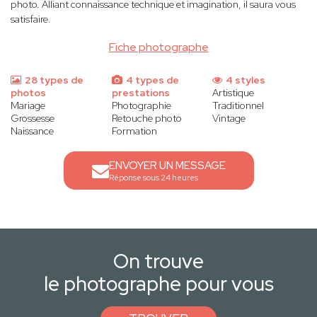
photo. Alliant connaissance technique et imagination, il saura vous
satisfaire.
Fiche photographe
28 types de
4 types de
4 styles
photos
prestations
Artistique
Mariage
Photographie
Traditionnel
Grossesse
Retouche photo
Vintage
Naissance
Formation
ENVOYER UN MESSAGE
Réponse sous 24 heures
On trouve
le photographe pour vous