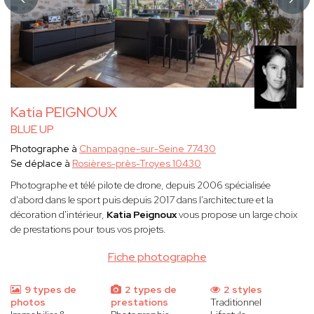
Katia PEIGNOUX
BLUE UP
Photographe à
Champagne-sur-Seine 77430
Se déplace à
Rosières-près-Troyes 10430
Photographe et télé pilote de drone, depuis 2006 spécialisée
d'abord dans le sport puis depuis 2017 dans l'architecture et la
décoration d'intérieur,
Katia Peignoux
vous propose un large choix
de prestations pour tous vos projets.
Fiche photographe
9 types de
2 types de
2 styles
photos
prestations
Traditionnel