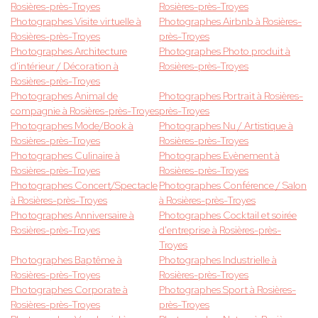
Rosières-près-Troyes
Rosières-près-Troyes
Photographes Visite virtuelle à
Photographes Airbnb à Rosières-
Rosières-près-Troyes
près-Troyes
Photographes Architecture
Photographes Photo produit à
d'intérieur / Décoration à
Rosières-près-Troyes
Rosières-près-Troyes
Photographes Animal de
Photographes Portrait à Rosières-
compagnie à Rosières-près-Troyes
près-Troyes
Photographes Mode/Book à
Photographes Nu / Artistique à
Rosières-près-Troyes
Rosières-près-Troyes
Photographes Culinaire à
Photographes Evènement à
Rosières-près-Troyes
Rosières-près-Troyes
Photographes Concert/Spectacle
Photographes Conférence / Salon
à Rosières-près-Troyes
à Rosières-près-Troyes
Photographes Anniversaire à
Photographes Cocktail et soirée
Rosières-près-Troyes
d'entreprise à Rosières-près-
Troyes
Photographes Baptême à
Photographes Industrielle à
Rosières-près-Troyes
Rosières-près-Troyes
Photographes Corporate à
Photographes Sport à Rosières-
Rosières-près-Troyes
près-Troyes