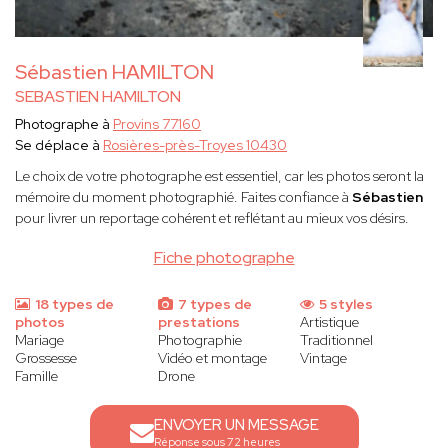
Sébastien HAMILTON
SEBASTIEN HAMILTON
Photographe à
Provins 77160
Se déplace à
Rosières-près-Troyes 10430
Le choix de votre photographe est essentiel, car les photos seront la
mémoire du moment photographié. Faites confiance à
Sébastien
pour livrer un reportage cohérent et reflétant au mieux vos désirs.
Fiche photographe
18 types de
7 types de
5 styles
photos
prestations
Artistique
Mariage
Photographie
Traditionnel
Grossesse
Vidéo et montage
Vintage
Famille
Drone
ENVOYER UN MESSAGE
Réponse sous 72 heures