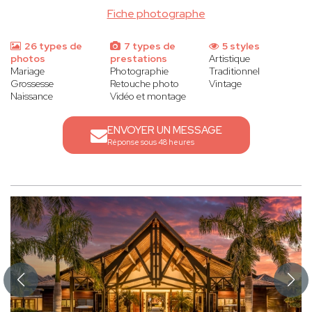
Fiche photographe
26 types de
7 types de
5 styles
photos
prestations
Artistique
Mariage
Photographie
Traditionnel
Grossesse
Retouche photo
Vintage
Naissance
Vidéo et montage
ENVOYER UN MESSAGE
Réponse sous 48 heures