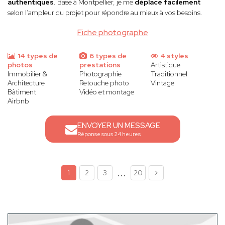
authentiques
. Basé à Montpellier, je me
déplace facilement
selon l’ampleur du projet pour répondre au mieux à vos besoins.
Fiche photographe
14 types de
6 types de
4 styles
photos
prestations
Artistique
Immobilier &
Photographie
Traditionnel
Architecture
Retouche photo
Vintage
Bâtiment
Vidéo et montage
Airbnb
ENVOYER UN MESSAGE
Réponse sous 24 heures
...
1
2
3
20