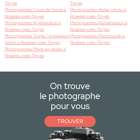
Troyes
Troyes
Photographes Cours de Drone à
Photographes Atelier photo à
Rosières-près-Troyes
Rosières-près-Troyes
Photographes IA générative à
Photographes Numérisation à
Rosières-près-Troyes
Rosières-près-Troyes
Photographes Tirage / impression
Photographes Photobooth à
photo à Rosières-près-Troyes
Rosières-près-Troyes
Photographes Photo en studio à
Rosières-près-Troyes
On trouve
le photographe
pour vous
TROUVER