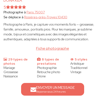
DONA KEA
5
Photographe à
Paris 75007
Se déplace à
Rosières-près-Troyes 10430
Photographe à Paris, je capture vos moments forts — grossesse,
famille, amoureux, portraits pros. Pour les marques, je sublime
mode, bijoux et cosmétiques avec des images élégantes et
authentiques, adaptées à tous supports de communication.
Fiche photographe
29 types de
8 types de
5 styles
photos
prestations
Artistique
Mariage
Photographie
Traditionnel
Grossesse
Retouche photo
Vintage
Naissance
Drone
ENVOYER UN MESSAGE
Réponse sous 24 heures