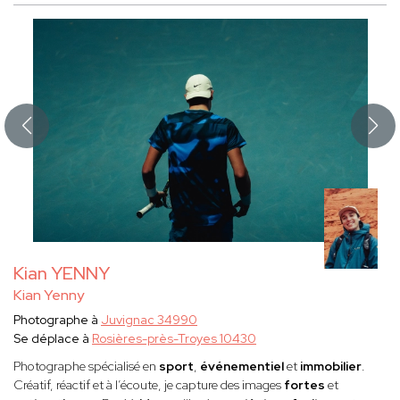
Kian YENNY
Kian Yenny
Photographe à
Juvignac 34990
Se déplace à
Rosières-près-Troyes 10430
Photographe spécialisé en
sport
,
événementiel
et
immobilier
.
Créatif, réactif et à l’écoute, je capture des images
fortes
et