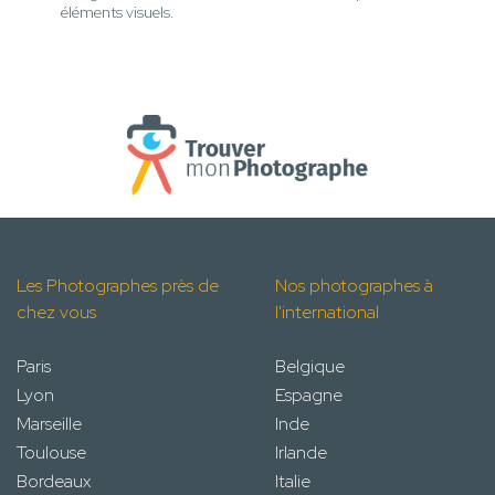
éléments visuels.
Les Photographes près de
Nos photographes à
chez vous
l'international
Paris
Belgique
Lyon
Espagne
Marseille
Inde
Toulouse
Irlande
Bordeaux
Italie