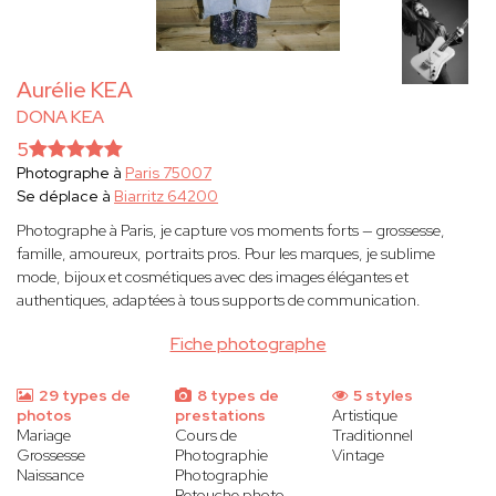
Aurélie KEA
DONA KEA
5
Photographe à
Paris 75007
Se déplace à
Biarritz 64200
Photographe à Paris, je capture vos moments forts — grossesse,
famille, amoureux, portraits pros. Pour les marques, je sublime
mode, bijoux et cosmétiques avec des images élégantes et
authentiques, adaptées à tous supports de communication.
Fiche photographe
29 types de
8 types de
5 styles
photos
prestations
Artistique
Mariage
Cours de
Traditionnel
Grossesse
Photographie
Vintage
Naissance
Photographie
Retouche photo