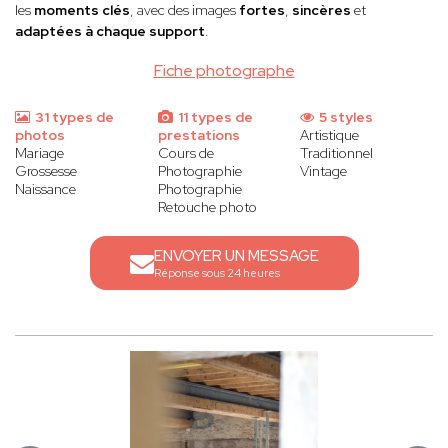
les
moments clés
, avec des images
fortes
,
sincères
et
adaptées à chaque support
.
Fiche photographe
31 types de
11 types de
5 styles
photos
prestations
Artistique
Mariage
Cours de
Traditionnel
Grossesse
Photographie
Vintage
Naissance
Photographie
Retouche photo
ENVOYER UN MESSAGE
Réponse sous 24 heures