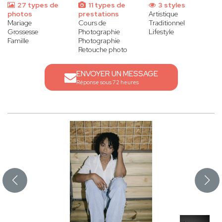
27 types de
11 types de
3 styles
photos
prestations
Artistique
Mariage
Cours de
Traditionnel
Grossesse
Photographie
Lifestyle
Famille
Photographie
Retouche photo
ENVOYER UN MESSAGE
Réponse sous 72 heures