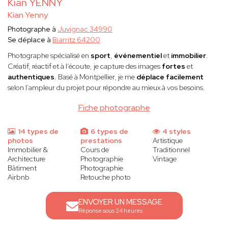
Kian YENNY
Kian Yenny
Photographe à
Juvignac 34990
Se déplace à
Biarritz 64200
Photographe spécialisé en
sport
,
événementiel
et
immobilier
.
Créatif, réactif et à l’écoute, je capture des images
fortes
et
authentiques
. Basé à Montpellier, je me
déplace facilement
selon l’ampleur du projet pour répondre au mieux à vos besoins.
Fiche photographe
14 types de
6 types de
4 styles
photos
prestations
Artistique
Immobilier &
Cours de
Traditionnel
Architecture
Photographie
Vintage
Bâtiment
Photographie
Airbnb
Retouche photo
ENVOYER UN MESSAGE
Réponse sous 24 heures