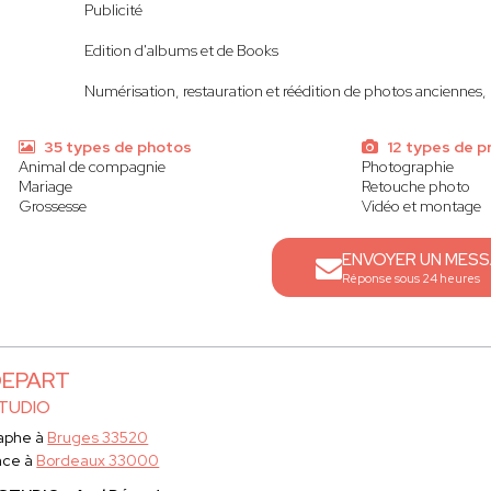
Publicité
Edition d'albums et de Books
Numérisation, restauration et réédition de photos anciennes, p
35 types de photos
12 types de p
Animal de compagnie
Photographie
Mariage
Retouche photo
Grossesse
Vidéo et montage
ENVOYER UN MES
Réponse sous 24 heures
DEPART
STUDIO
aphe à
Bruges 33520
ace à
Bordeaux 33000