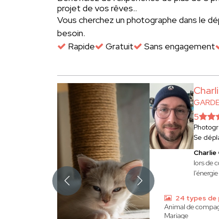
projet de vos rêves..
Vous cherchez un photographe dans le 
besoin.
Rapide
Gratuit
Sans engagement
Char
GARDE
5
Photog
Se dépl
Charli
lors de 
l'énergi
24 types de
Animal de compa
Mariage