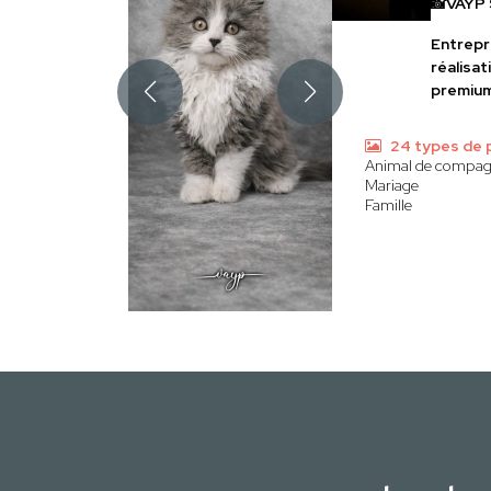
📸VAYP 
Entrepr
réalisat
premiu
24 types de 
Animal de compag
Mariage
Famille