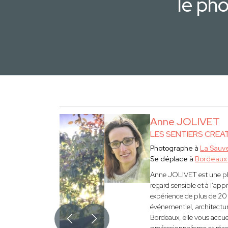
le ph
Anne JOLIVET
LES SENTIERS CREA
Photographe à
La Sauv
Se déplace à
Bordeaux
Anne JOLIVET est une ph
regard sensible et à l’app
expérience de plus de 20 a
événementiel, architectur
Bordeaux, elle vous accue