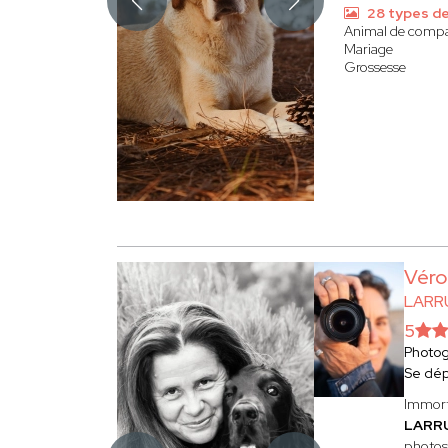
28 types d
Animal de comp
Mariage
Grossesse
Véro
LARR
5
Photo
Se dép
Immorta
LARR
photos 