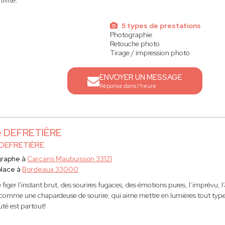
ivité.
5 types de prestations
Photographie
Retouche photo
Tirage / impression photo
ENVOYER UN MESSAGE
Réponse dans l'heure
e DEFRETIÈRE
 DEFRETIÈRE
graphe à
Carcans Maubuisson 33121
place à
Bordeaux 33000
e figer l'instant brut, des sourires fugaces, des émotions pures, l’imprévu, l
 comme une chapardeuse de sourire, qui aime mettre en lumières tout typ
té est partout!