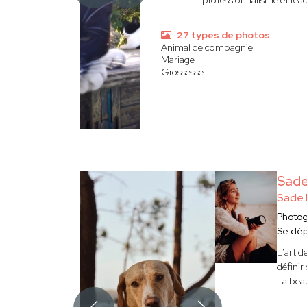
professionnalisme et réact
27 types de photos
Animal de compagnie
Mariage
Grossesse
Sad
Sade
Photo
Se dé
L'art d
définir
La beau