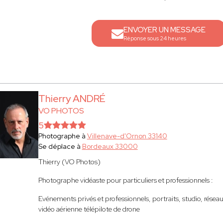
ENVOYER UN MESSAGE
Réponse sous 24 heures
Thierry ANDRÉ
VO PHOTOS
5
Photographe à
Villenave-d'Ornon 33140
Se déplace à
Bordeaux 33000
Thierry (VO Photos)
Photographe vidéaste pour particuliers et professionnels :
Evénements privés et professionnels, portraits, studio, réseaux
vidéo aérienne télépilote de drone