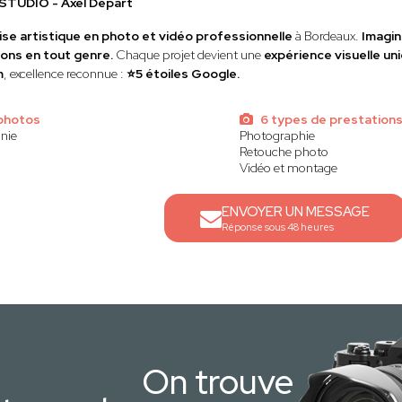
STUDIO - Axel Départ
ise artistique en photo et vidéo professionnelle
à Bordeaux.
Imagin
ions en tout genre.
Chaque projet devient une
expérience visuelle 
m
, excellence reconnue :
⭐️5 étoiles Google.
photos
6 types de prestation
nie
Photographie
Retouche photo
Vidéo et montage
ENVOYER UN MESSAGE
Réponse sous 48 heures
On trouve