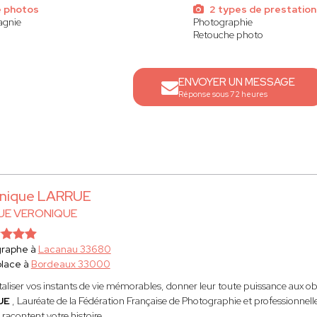
e photos
2 types de prestation
agnie
Photographie
Retouche photo
ENVOYER UN MESSAGE
Réponse sous 72 heures
nique LARRUE
UE VERONIQUE
graphe à
Lacanau 33680
lace à
Bordeaux 33000
liser vos instants de vie mémorables, donner leur toute puissance aux objet
UE
, Lauréate de la Fédération Française de Photographie et professionnelle
racontent votre histoire.