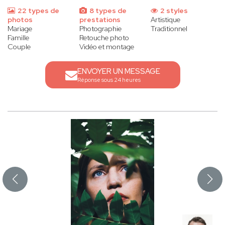
22 types de
8 types de
2 styles
photos
prestations
Artistique
Mariage
Photographie
Traditionnel
Famille
Retouche photo
Couple
Vidéo et montage
ENVOYER UN MESSAGE
Réponse sous 24 heures