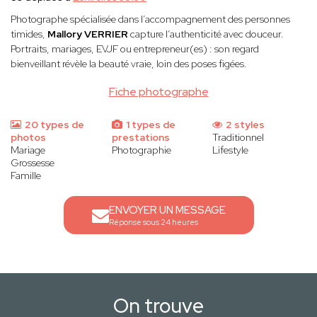
Photographe spécialisée dans l’accompagnement des personnes
timides,
Mallory VERRIER
capture l’authenticité avec douceur.
Portraits, mariages, EVJF ou entrepreneur(es) : son regard
bienveillant révèle la beauté vraie, loin des poses figées.
Fiche photographe
20 types de
1 types de
2 styles
photos
prestations
Traditionnel
Mariage
Photographie
Lifestyle
Grossesse
Famille
ENVOYER UN MESSAGE
Réponse sous 24 heures
On trouve