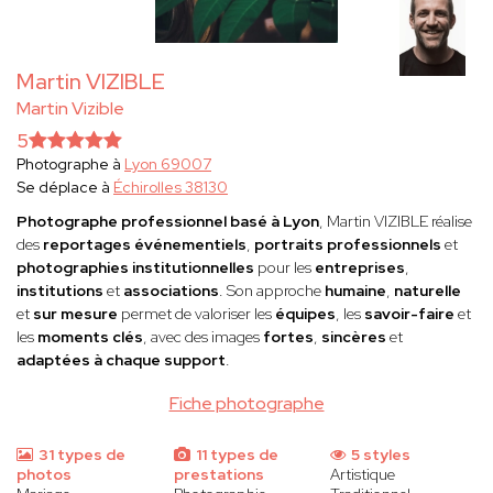
Martin VIZIBLE
Martin Vizible
5
Photographe à
Lyon 69007
Se déplace à
Échirolles 38130
Photographe professionnel basé à Lyon
, Martin VIZIBLE réalise
des
reportages événementiels
,
portraits professionnels
et
photographies institutionnelles
pour les
entreprises
,
institutions
et
associations
. Son approche
humaine
,
naturelle
et
sur mesure
permet de valoriser les
équipes
, les
savoir-faire
et
les
moments clés
, avec des images
fortes
,
sincères
et
adaptées à chaque support
.
Fiche photographe
31 types de
11 types de
5 styles
photos
prestations
Artistique