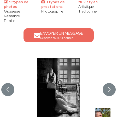
9 types de
1 types de
2 styles
photos
prestations
Artistique
Grossesse
Photographie
Traditionnel
Naissance
Famille
ENVOYER UN MESSAGE
Réponse sous 24 heures