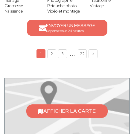
Mariage
Photographie
Traditionnel
Grossesse
Retouche photo
Vintage
Naissance
Vidéo et montage
ENVOYER UN MESSAGE
Réponse sous 24 heures
...
1
2
3
22
AFFICHER LA CARTE