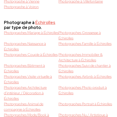
Photographe à Vienne
Photographe à Villefontaine
Photographe à Voiron
Photographe à
Échirolles
par type de photo.
Photographes Mariage à Échirolles
Photographes Grossesse à
Échirolles
Photographes Naissance à
Photographes Famille à Échirolles
Échirolles
Photographes Couple à Échirolles
Photographes Immobilier &
Architecture à Échirolles
Photographes Bâtiment à
Photographes Suivi de chantier à
Échirolles
Échirolles
Photographes Visite virtuelle à
Photographes Airbnb à Échirolles
Échirolles
Photographes Architecture
Photographes Photo produit à
d'intérieur / Décoration à
Échirolles
Échirolles
Photographes Animal de
Photographes Portrait à Échirolles
compagnie à Échirolles
Photographes Mode/Book à
Photographes Nu / Artistique à