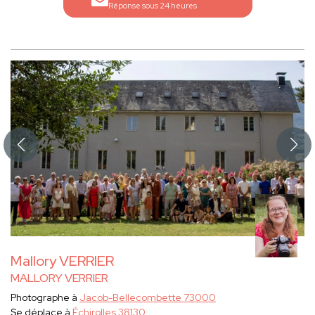
Réponse sous 24 heures
Mallory VERRIER
MALLORY VERRIER
Photographe à
Jacob-Bellecombette 73000
Se déplace à
Échirolles 38130