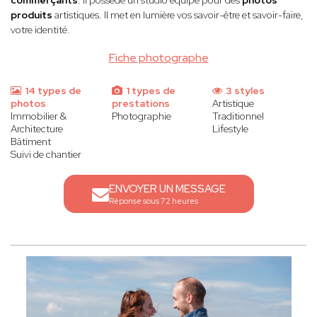
commerçants
. Il possède un studio équipé pour des
photos
produits
artistiques. Il met en lumière vos savoir-être et savoir-faire,
votre identité.
Fiche photographe
14 types de
1 types de
3 styles
photos
prestations
Artistique
Immobilier &
Photographie
Traditionnel
Architecture
Lifestyle
Bâtiment
Suivi de chantier
ENVOYER UN MESSAGE
Réponse sous 72 heures