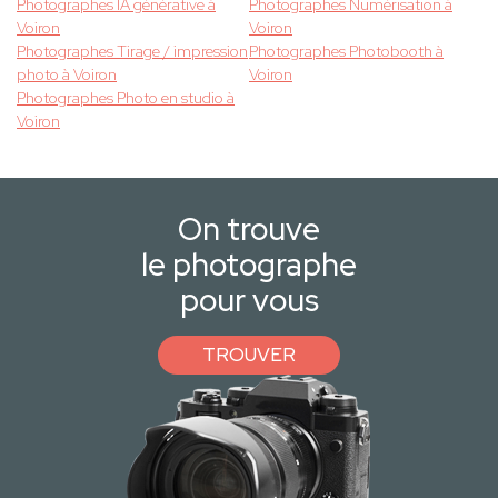
Photographes IA générative à
Photographes Numérisation à
Voiron
Voiron
Photographes Tirage / impression
Photographes Photobooth à
photo à Voiron
Voiron
Photographes Photo en studio à
Voiron
On trouve
le photographe
pour vous
TROUVER