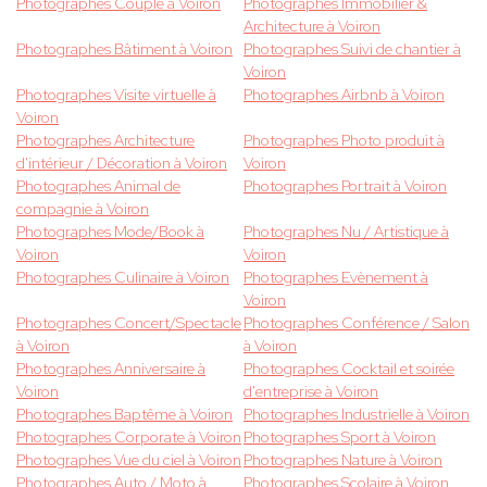
Photographes Couple à Voiron
Photographes Immobilier &
Architecture à Voiron
Photographes Bâtiment à Voiron
Photographes Suivi de chantier à
Voiron
Photographes Visite virtuelle à
Photographes Airbnb à Voiron
Voiron
Photographes Architecture
Photographes Photo produit à
d'intérieur / Décoration à Voiron
Voiron
Photographes Animal de
Photographes Portrait à Voiron
compagnie à Voiron
Photographes Mode/Book à
Photographes Nu / Artistique à
Voiron
Voiron
Photographes Culinaire à Voiron
Photographes Evènement à
Voiron
Photographes Concert/Spectacle
Photographes Conférence / Salon
à Voiron
à Voiron
Photographes Anniversaire à
Photographes Cocktail et soirée
Voiron
d'entreprise à Voiron
Photographes Baptême à Voiron
Photographes Industrielle à Voiron
Photographes Corporate à Voiron
Photographes Sport à Voiron
Photographes Vue du ciel à Voiron
Photographes Nature à Voiron
Photographes Auto / Moto à
Photographes Scolaire à Voiron