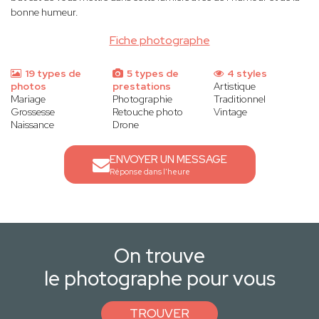
bonne humeur.
Fiche photographe
19 types de
5 types de
4 styles
photos
prestations
Artistique
Mariage
Photographie
Traditionnel
Grossesse
Retouche photo
Vintage
Naissance
Drone
ENVOYER UN MESSAGE
Réponse dans l'heure
On trouve
le photographe pour vous
TROUVER