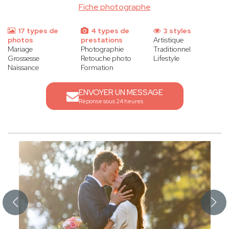
Fiche photographe
17 types de
4 types de
3 styles
photos
prestations
Artistique
Mariage
Photographie
Traditionnel
Grossesse
Retouche photo
Lifestyle
Naissance
Formation
ENVOYER UN MESSAGE
Réponse sous 24 heures