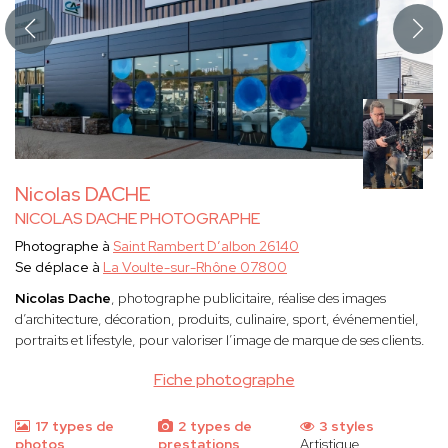
Nicolas DACHE
NICOLAS DACHE PHOTOGRAPHE
Photographe à
Saint Rambert D’albon 26140
Se déplace à
La Voulte-sur-Rhône 07800
Nicolas Dache
, photographe publicitaire, réalise des images
d’architecture, décoration, produits, culinaire, sport, événementiel,
portraits et lifestyle, pour valoriser l’image de marque de ses clients.
Fiche photographe
17 types de
2 types de
3 styles
photos
prestations
Artistique