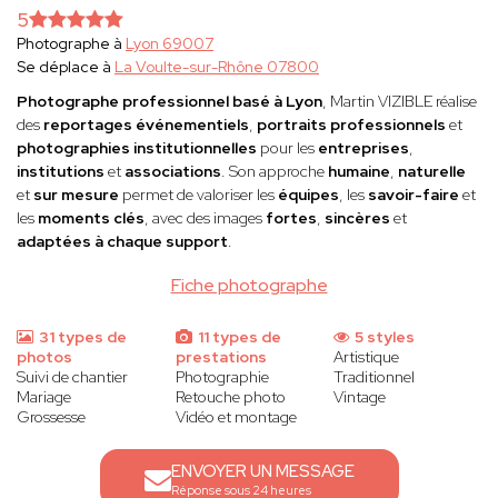
5
Photographe à
Lyon 69007
Se déplace à
La Voulte-sur-Rhône 07800
Photographe professionnel basé à Lyon
, Martin VIZIBLE réalise
des
reportages événementiels
,
portraits professionnels
et
photographies institutionnelles
pour les
entreprises
,
institutions
et
associations
. Son approche
humaine
,
naturelle
et
sur mesure
permet de valoriser les
équipes
, les
savoir-faire
et
les
moments clés
, avec des images
fortes
,
sincères
et
adaptées à chaque support
.
Fiche photographe
31 types de
11 types de
5 styles
photos
prestations
Artistique
Suivi de chantier
Photographie
Traditionnel
Mariage
Retouche photo
Vintage
Grossesse
Vidéo et montage
ENVOYER UN MESSAGE
Réponse sous 24 heures