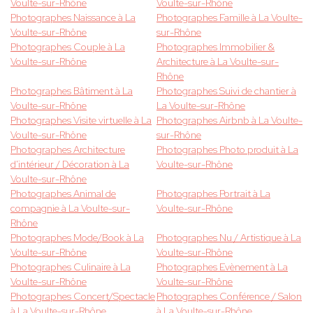
Voulte-sur-Rhône
Voulte-sur-Rhône
Photographes Naissance à La
Photographes Famille à La Voulte-
Voulte-sur-Rhône
sur-Rhône
Photographes Couple à La
Photographes Immobilier &
Voulte-sur-Rhône
Architecture à La Voulte-sur-
Rhône
Photographes Bâtiment à La
Photographes Suivi de chantier à
Voulte-sur-Rhône
La Voulte-sur-Rhône
Photographes Visite virtuelle à La
Photographes Airbnb à La Voulte-
Voulte-sur-Rhône
sur-Rhône
Photographes Architecture
Photographes Photo produit à La
d'intérieur / Décoration à La
Voulte-sur-Rhône
Voulte-sur-Rhône
Photographes Animal de
Photographes Portrait à La
compagnie à La Voulte-sur-
Voulte-sur-Rhône
Rhône
Photographes Mode/Book à La
Photographes Nu / Artistique à La
Voulte-sur-Rhône
Voulte-sur-Rhône
Photographes Culinaire à La
Photographes Evènement à La
Voulte-sur-Rhône
Voulte-sur-Rhône
Photographes Concert/Spectacle
Photographes Conférence / Salon
à La Voulte-sur-Rhône
à La Voulte-sur-Rhône