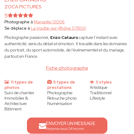
ZOCA PICTURES
5
Photographe à
Marseille 13006
Se déplace à
La Voulte-sur-Rhône 07800
Photographe passionné,
Enzo Catauro
capture l’instant avec
authenticité, sens du détail et émotion. Il travaille dans les domaines
du portrait, du sport automobile, de l’événementiel et du mariage,
partout en France.
Fiche photographe
11 types de
5 types de
3 styles
photos
prestations
Artistique
Suivi de chantier
Photographie
Traditionnel
Immobilier &
Retouche photo
Lifestyle
Architecture
Numérisation
Bâtiment
ENVOYER UN MESSAGE
Réponse sous 24 heures