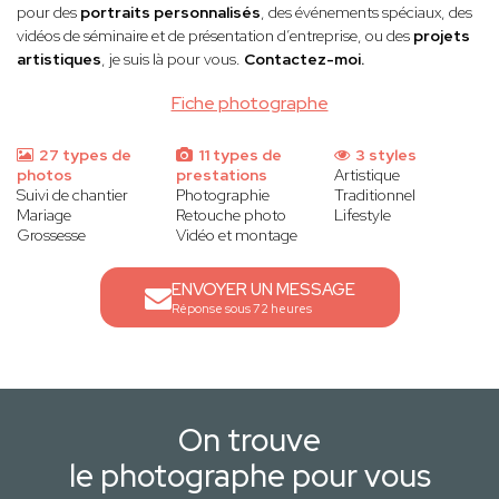
pour des
portraits personnalisés
, des événements spéciaux, des
vidéos de séminaire et de présentation d’entreprise, ou des
projets
artistiques
, je suis là pour vous.
Contactez-moi.
Fiche photographe
27 types de
11 types de
3 styles
photos
prestations
Artistique
Suivi de chantier
Photographie
Traditionnel
Mariage
Retouche photo
Lifestyle
Grossesse
Vidéo et montage
ENVOYER UN MESSAGE
Réponse sous 72 heures
On trouve
le photographe pour vous