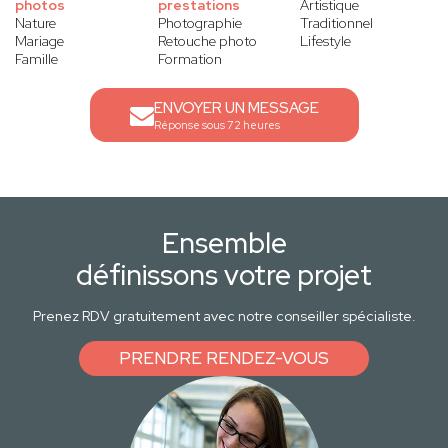
photos
prestations
Artistique
Nature
Photographie
Traditionnel
Mariage
Retouche photo
Lifestyle
Famille
Formation
ENVOYER UN MESSAGE
Réponse sous 72 heures
Ensemble
définissons votre projet
Prenez RDV gratuitement avec notre conseiller spécialiste.
PRENDRE RENDEZ-VOUS