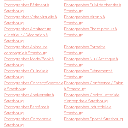
Photographes Bâtiment à
Photographes Suivi de chantier à
Strasbourg
Strasbourg
Photographes Visite virtuelle à
Photographes Airbnb à
Strasbourg
Strasbourg
Photographes Architecture
Photographes Photo produit à
d'intérieur / Décoration à
Strasbourg
Strasbourg
Photographes Animal de
Photographes Portrait à
compagnie à Strasbourg
Strasbourg
Photographes Mode/Book à
Photographes Nu / Artistique à
Strasbourg
Strasbourg
Photographes Culinaire à
Photographes Evènement à
Strasbourg
Strasbourg
Photographes Concert/Spectacle
Photographes Conférence / Salon
à Strasbourg
à Strasbourg
Photographes Anniversaire à
Photographes Cocktail et soirée
Strasbourg
d'entreprise à Strasbourg
Photographes Baptême à
Photographes Industrielle à
Strasbourg
Strasbourg
Photographes Corporate à
Photographes Sport à Strasbourg
Strasbourg