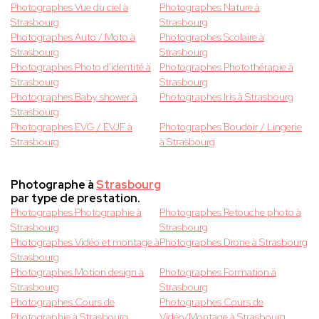
Photographes Vue du ciel à
Photographes Nature à
Strasbourg
Strasbourg
Photographes Auto / Moto à
Photographes Scolaire à
Strasbourg
Strasbourg
Photographes Photo d'identité à
Photographes Photothérapie à
Strasbourg
Strasbourg
Photographes Baby shower à
Photographes Iris à Strasbourg
Strasbourg
Photographes EVG / EVJF à
Photographes Boudoir / Lingerie
Strasbourg
à Strasbourg
Photographe à
Strasbourg
par type de prestation.
Photographes Photographie à
Photographes Retouche photo à
Strasbourg
Strasbourg
Photographes Vidéo et montage à
Photographes Drone à Strasbourg
Strasbourg
Photographes Motion design à
Photographes Formation à
Strasbourg
Strasbourg
Photographes Cours de
Photographes Cours de
Photographie à Strasbourg
Vidéo/Montage à Strasbourg