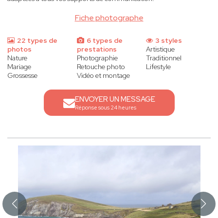
Fiche photographe
22 types de
6 types de
3 styles
photos
prestations
Artistique
Nature
Photographie
Traditionnel
Mariage
Retouche photo
Lifestyle
Grossesse
Vidéo et montage
ENVOYER UN MESSAGE
Réponse sous 24 heures