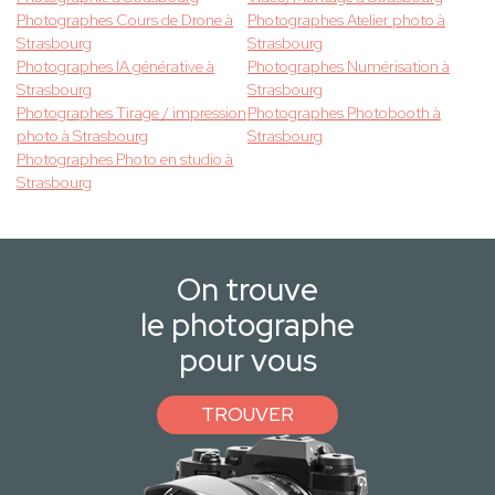
Photographes Cours de Drone à
Photographes Atelier photo à
Strasbourg
Strasbourg
Photographes IA générative à
Photographes Numérisation à
Strasbourg
Strasbourg
Photographes Tirage / impression
Photographes Photobooth à
photo à Strasbourg
Strasbourg
Photographes Photo en studio à
Strasbourg
On trouve
le photographe
pour vous
TROUVER