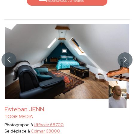
Réponse sous 72 heures
Esteban JENN
TOGE MEDIA
Photographe à
Uffholtz 68700
Se déplace à
Colmar 68000