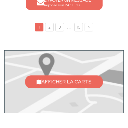
ENVOYER UN MESSAGE
Réponse sous 24 heures
...
1
2
3
10
AFFICHER LA CARTE