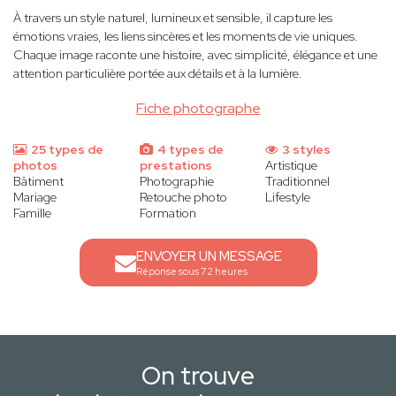
À travers un style naturel, lumineux et sensible, il capture les
émotions vraies, les liens sincères et les moments de vie uniques.
Chaque image raconte une histoire, avec simplicité, élégance et une
attention particulière portée aux détails et à la lumière.
Fiche photographe
25 types de
4 types de
3 styles
photos
prestations
Artistique
Bâtiment
Photographie
Traditionnel
Mariage
Retouche photo
Lifestyle
Famille
Formation
ENVOYER UN MESSAGE
Réponse sous 72 heures
On trouve