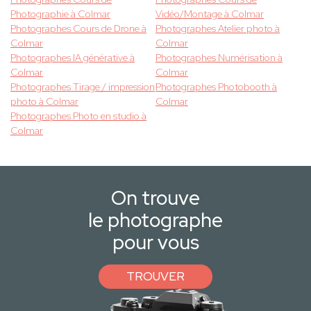
Photographie à Colmar
Vidéo/Montage à Colmar
Photographes Cours de Drone à
Photographes Atelier photo à
Colmar
Colmar
Photographes IA générative à
Photographes Numérisation à
Colmar
Colmar
Photographes Tirage / impression
Photographes Photobooth à
photo à Colmar
Colmar
Photographes Photo en studio à
Colmar
On trouve
le photographe
pour vous
TROUVER