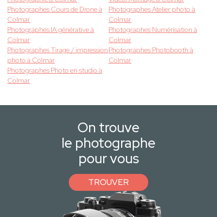
Photographes Cours de Drone à
Photographes Atelier photo à
Colmar
Colmar
Photographes IA générative à
Photographes Numérisation à
Colmar
Colmar
Photographes Tirage / impression
Photographes Photobooth à
photo à Colmar
Colmar
Photographes Photo en studio à
Colmar
On trouve
le photographe
pour vous
TROUVER