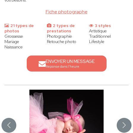
vos besoins.
Fiche photographe
21 types de
2 types de
3 styles
photos
prestations
Artistique
Grossesse
Photographie
Traditionnel
Mariage
Retouche photo
Lifestyle
Naissance
ENVOYER UN MESSAGE
Réponse dans l'heure