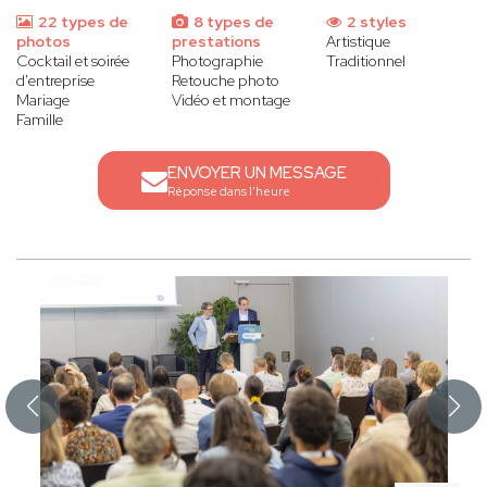
22 types de
8 types de
2 styles
photos
prestations
Artistique
Cocktail et soirée
Photographie
Traditionnel
d'entreprise
Retouche photo
Mariage
Vidéo et montage
Famille
ENVOYER UN MESSAGE
Réponse dans l'heure