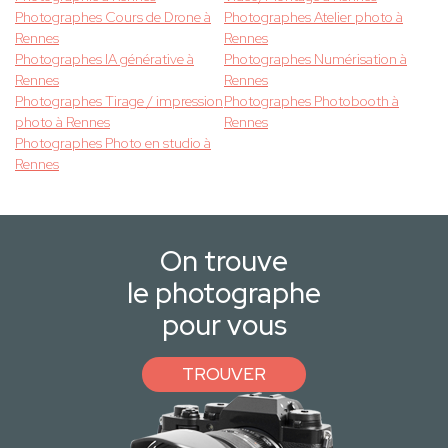
Photographes Cours de Drone à
Photographes Atelier photo à
Rennes
Rennes
Photographes IA générative à
Photographes Numérisation à
Rennes
Rennes
Photographes Tirage / impression
Photographes Photobooth à
photo à Rennes
Rennes
Photographes Photo en studio à
Rennes
On trouve
le photographe
pour vous
TROUVER