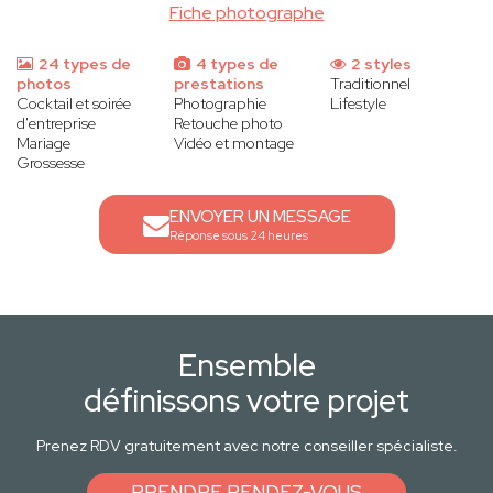
Fiche photographe
24 types de
4 types de
2 styles
photos
prestations
Traditionnel
Cocktail et soirée
Photographie
Lifestyle
d'entreprise
Retouche photo
Mariage
Vidéo et montage
Grossesse
ENVOYER UN MESSAGE
Réponse sous 24 heures
Ensemble
définissons votre projet
Prenez RDV gratuitement avec notre conseiller spécialiste.
PRENDRE RENDEZ-VOUS