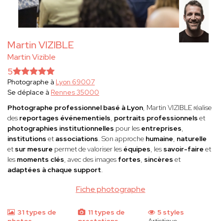
Martin VIZIBLE
Martin Vizible
5
Photographe à
Lyon 69007
Se déplace à
Rennes 35000
Photographe professionnel basé à Lyon
, Martin VIZIBLE réalise
des
reportages événementiels
,
portraits professionnels
et
photographies institutionnelles
pour les
entreprises
,
institutions
et
associations
. Son approche
humaine
,
naturelle
et
sur mesure
permet de valoriser les
équipes
, les
savoir-faire
et
les
moments clés
, avec des images
fortes
,
sincères
et
adaptées à chaque support
.
Fiche photographe
31 types de
11 types de
5 styles