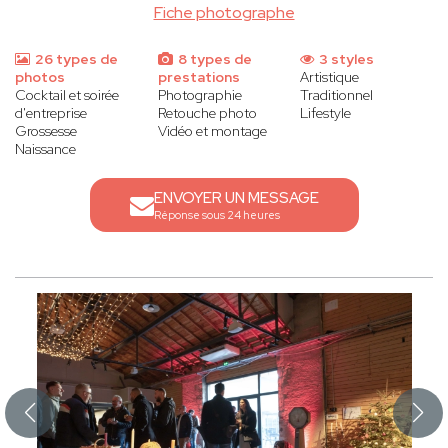
Fiche photographe
26 types de
8 types de
3 styles
photos
prestations
Artistique
Cocktail et soirée
Photographie
Traditionnel
d'entreprise
Retouche photo
Lifestyle
Grossesse
Vidéo et montage
Naissance
ENVOYER UN MESSAGE
Réponse sous 24 heures