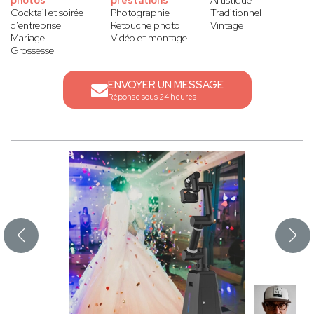
photos
prestations
Artistique
Cocktail et soirée
Photographie
Traditionnel
d'entreprise
Retouche photo
Vintage
Mariage
Vidéo et montage
Grossesse
ENVOYER UN MESSAGE
Réponse sous 24 heures