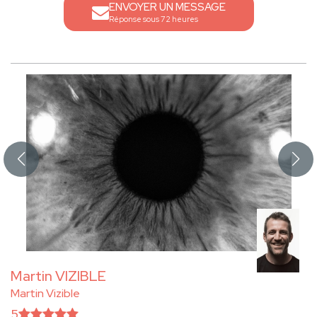
ENVOYER UN MESSAGE
Réponse sous 72 heures
Martin VIZIBLE
Martin Vizible
5