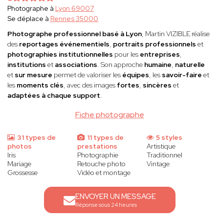
Photographe à
Lyon 69007
Se déplace à
Rennes 35000
Photographe professionnel basé à Lyon
, Martin VIZIBLE réalise
des
reportages événementiels
,
portraits professionnels
et
photographies institutionnelles
pour les
entreprises
,
institutions
et
associations
. Son approche
humaine
,
naturelle
et
sur mesure
permet de valoriser les
équipes
, les
savoir-faire
et
les
moments clés
, avec des images
fortes
,
sincères
et
adaptées à chaque support
.
Fiche photographe
31 types de
11 types de
5 styles
photos
prestations
Artistique
Iris
Photographie
Traditionnel
Mariage
Retouche photo
Vintage
Grossesse
Vidéo et montage
ENVOYER UN MESSAGE
Réponse sous 24 heures