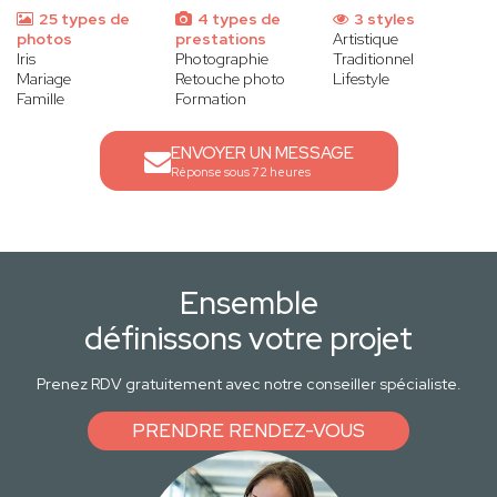
25 types de
4 types de
3 styles
photos
prestations
Artistique
Iris
Photographie
Traditionnel
Mariage
Retouche photo
Lifestyle
Famille
Formation
ENVOYER UN MESSAGE
Réponse sous 72 heures
Ensemble
définissons votre projet
Prenez RDV gratuitement avec notre conseiller spécialiste.
PRENDRE RENDEZ-VOUS