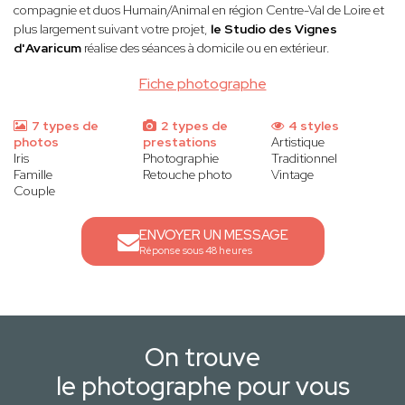
compagnie et duos Humain/Animal en région Centre-Val de Loire et
plus largement suivant votre projet,
le Studio des Vignes
d'Avaricum
réalise des séances à domicile ou en extérieur.
Fiche photographe
7 types de
2 types de
4 styles
photos
prestations
Artistique
Iris
Photographie
Traditionnel
Famille
Retouche photo
Vintage
Couple
ENVOYER UN MESSAGE
Réponse sous 48 heures
On trouve
le photographe pour vous