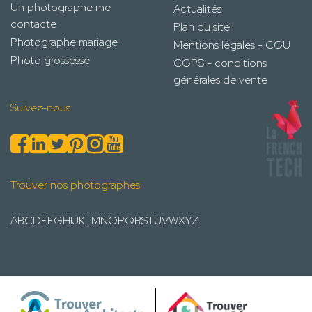
Un photographe me
Actualités
contacte
Plan du site
Photographe mariage
Mentions légales - CGU
Photo grossesse
CGPS - conditions
générales de vente
Suivez-nous
Trouver nos photographes
A
B
C
D
E
F
G
H
I
J
K
L
M
N
O
P
Q
R
S
T
U
V
W
X
Y
Z