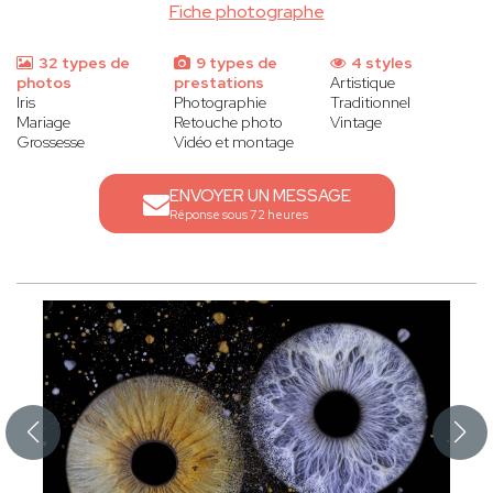
Fiche photographe
32 types de
9 types de
4 styles
photos
prestations
Artistique
Iris
Photographie
Traditionnel
Mariage
Retouche photo
Vintage
Grossesse
Vidéo et montage
ENVOYER UN MESSAGE
Réponse sous 72 heures