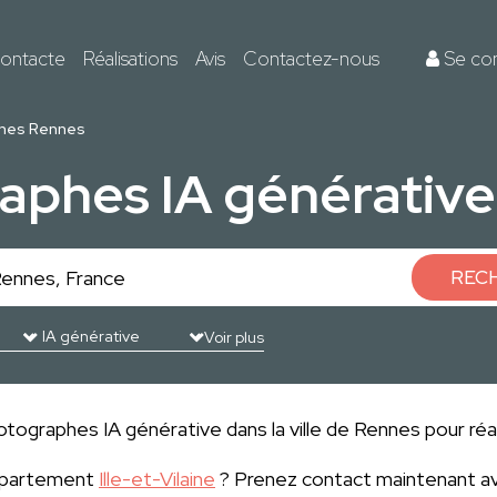
ontacte
Réalisations
Avis
Contactez-nous
Se co
hes Rennes
aphes IA générativ
REC
Voir plus
otographes IA générative dans la ville de Rennes pour réal
département
Ille-et-Vilaine
? Prenez contact maintenant av