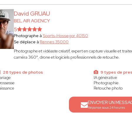
David GRUAU
BEL AIR AGENCY
5
Photographe à
Soorts-Hossegor 40150
Se déplace à
Rennes 35000
Photographe et vidéaste créatif, expert en capture visuelle et tra
caméra 360°, drone et logiciels professionnels de retouche.
28 types de photos
9 types de pre
ariage
IA générative
rossesse
Photographie
aissance
Retouche photo
ENVOYER UN MESSA
Réponse sous 24 heures