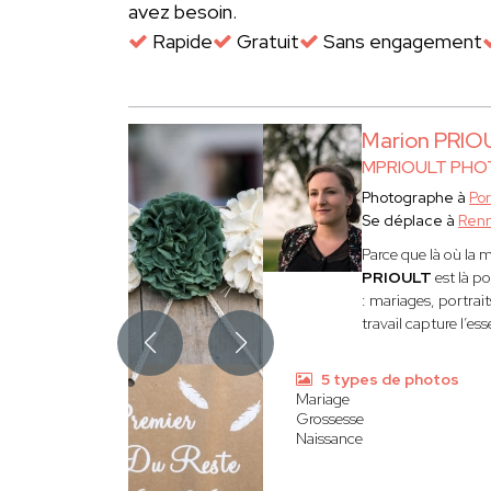
avez besoin.
Rapide
Gratuit
Sans engagement
Marion PRIO
MPRIOULT PHO
Photographe à
Po
Se déplace à
Ren
Parce que là où la m
PRIOULT
est là p
: mariages, portrait
travail capture l’ess
5 types de photos
Mariage
Grossesse
Naissance