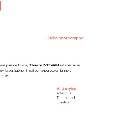
Fiche photographe
uis près de 19 ans,
Thierry POTVAIN
est spécialisé
ille sur Saône, il met son expertise en lumière
relles.
3 styles
Artistique
Traditionnel
Lifestyle