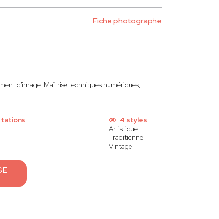
Fiche photographe
itement d'image. Maîtrise techniques numériques,
stations
4 styles
Artistique
Traditionnel
Vintage
GE