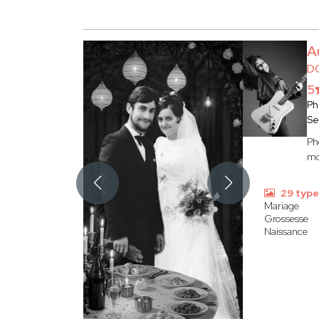
A
D
5
Ph
Se
Ph
mo
29 type
Mariage
Grossesse
Naissance