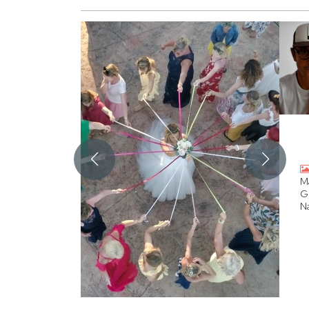
M
G
N