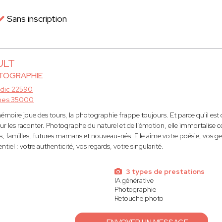
Sans inscription
ULT
TOGRAPHIE
rdic 22590
nes 35000
émoire joue des tours, la photographie frappe toujours. Et parce qu'il est d
our les raconter. Photographe du naturel et de l’émotion, elle immortalise 
s, familles, futures mamans et nouveau-nés. Elle aime votre poésie, vos gest
entiel : votre authenticité, vos regards, votre singularité.
3 types de prestations
IA générative
Photographie
Retouche photo