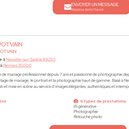
ENVOYER UN MESSAGE
Réponse dans l'heure
 POTVAIN
POTVAIN
e à
Neuville-sur-Saône 69250
 à
Rennes 35000
de mariage professionnel depuis 7 ans et passionné de photographie dep
rtage de mariage, le portrait et la photographie haut de gamme. Basé à Neuv
lash et mise en scène au service d’images élégantes, authentiques et intempo
tos
6 types de prestations
IA générative
Photographie
Retouche photo