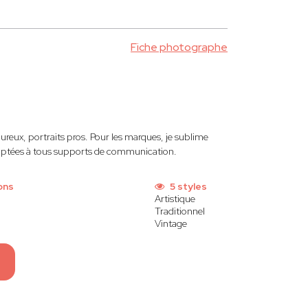
Fiche photographe
reux, portraits pros. Pour les marques, je sublime
daptées à tous supports de communication.
ons
5 styles
Artistique
Traditionnel
Vintage