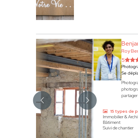
Benja
Roy Be
5
Photogr
Se dépl
Photogra
photogra
partager
15 types de 
Immobilier & Archi
Bâtiment
Suivi de chantier