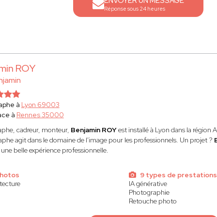
ENVOYER UN MESSAGE
Réponse sous 24 heures
min ROY
njamin
aphe à
Lyon 69003
ace à
Rennes 35000
phe, cadreur, monteur,
Benjamin ROY
est installé à Lyon dans la régio
phe agit dans le domaine de l'image pour les professionnels. Un projet ?
 une belle expérience professionnelle.
photos
9 types de prestations
tecture
IA générative
Photographie
Retouche photo