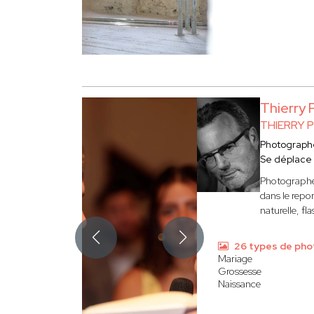
Thierry
THIERRY 
Photograph
Se déplace
Photographe 
dans le repo
naturelle, f
26 types de pho
Mariage
Grossesse
Naissance