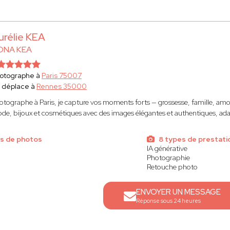
urélie KEA
ONA KEA
otographe à
Paris 75007
 déplace à
Rennes 35000
otographe à Paris, je capture vos moments forts — grossesse, famille, amou
de, bijoux et cosmétiques avec des images élégantes et authentiques, a
s de photos
8 types de prestati
IA générative
Photographie
Retouche photo
ENVOYER UN MESSAGE
Réponse sous 24 heures