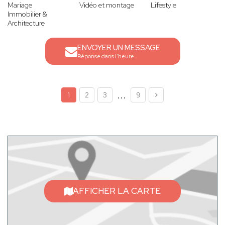
Mariage
Vidéo et montage
Lifestyle
Immobilier &
Architecture
ENVOYER UN MESSAGE
Réponse dans l'heure
...
1
2
3
9
AFFICHER LA CARTE