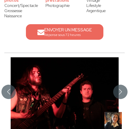
photos
prestations
Vintage
Concert/Spectacle
Photographie
Lifestyle
Grossesse
Argentique
Naissance
ENVOYER UN MESSAGE
Réponse sous 72 heures