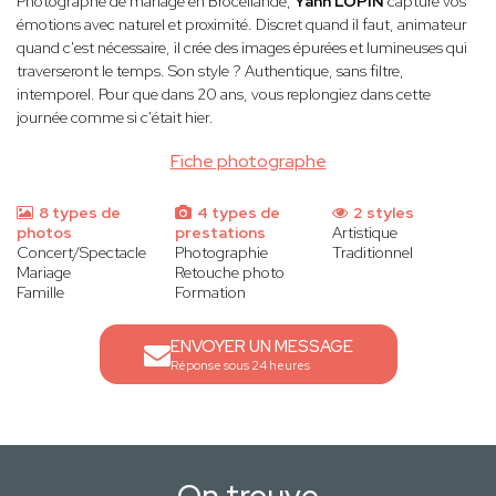
Photographe de mariage en Brocéliande,
Yann LOPIN
capture vos
émotions avec naturel et proximité. Discret quand il faut, animateur
quand c'est nécessaire, il crée des images épurées et lumineuses qui
traverseront le temps. Son style ? Authentique, sans filtre,
intemporel. Pour que dans 20 ans, vous replongiez dans cette
journée comme si c'était hier.
Fiche photographe
8 types de
4 types de
2 styles
photos
prestations
Artistique
Concert/Spectacle
Photographie
Traditionnel
Mariage
Retouche photo
Famille
Formation
ENVOYER UN MESSAGE
Réponse sous 24 heures