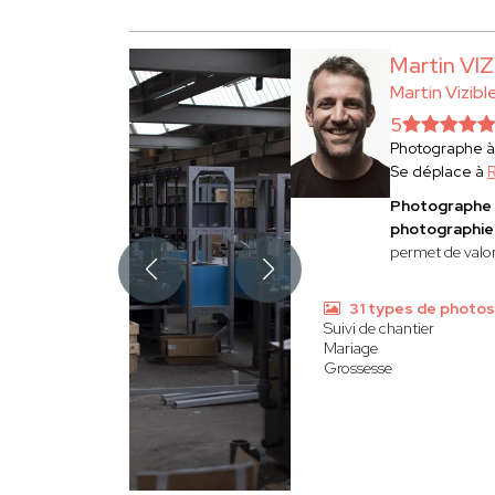
Martin VI
Martin Vizibl
5
Photographe 
Se déplace à
Photographe 
photographies
permet de valor
31 types de photos
Suivi de chantier
Mariage
Grossesse