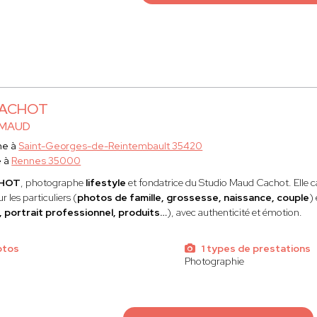
CACHOT
 MAUD
he à
Saint-Georges-de-Reintembault 35420
e à
Rennes 35000
CHOT
, photographe
lifestyle
et fondatrice du Studio Maud Cachot. Elle c
r les particuliers (
photos de famille, grossesse, naissance, couple
)
 portrait professionnel, produits…
), avec authenticité et émotion.
otos
1 types de prestations
Photographie