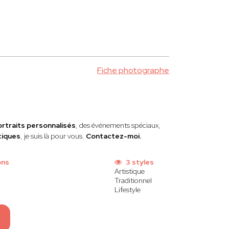
Fiche photographe
ortraits personnalisés
, des événements spéciaux,
tiques
, je suis là pour vous.
Contactez-moi.
ons
3 styles
Artistique
Traditionnel
Lifestyle