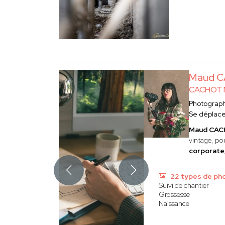
Maud 
CACHOT
Photograp
Se déplac
Maud CA
vintage, pou
corporate,
22 types de ph
Suivi de chantier
Grossesse
Naissance