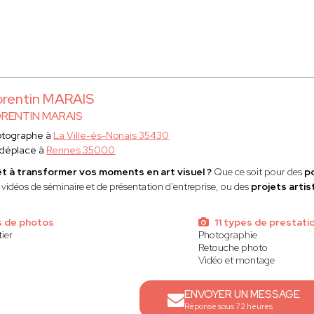
rentin MARAIS
RENTIN MARAIS
otographe à
La Ville-és-Nonais 35430
 déplace à
Rennes 35000
t à transformer vos moments en art visuel ?
Que ce soit pour des
p
 vidéos de séminaire et de présentation d’entreprise, ou des
projets artis
s de photos
11 types de prestati
tier
Photographie
Retouche photo
Vidéo et montage
ENVOYER UN MESSAGE
Réponse sous 72 heures