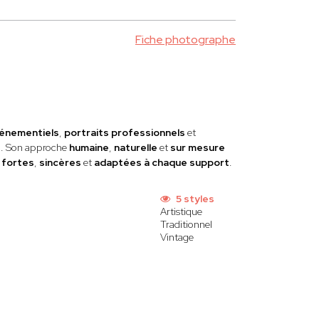
Fiche photographe
énementiels
,
portraits professionnels
et
s
. Son approche
humaine
,
naturelle
et
sur mesure
s
fortes
,
sincères
et
adaptées à chaque support
.
5 styles
Artistique
Traditionnel
Vintage