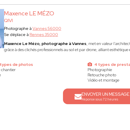
Maxence LE MÉZO
QIVI
Photographe à
Vannes 56000
Se déplace à
Rennes 35000
Maxence Le Mézo, photographe à Vannes
, met en valeur l’architect
grâce à des clichés professionnels au sol et par drone, alliant esthétique e
types de photos
4 types de presta
e chantier
Photographie
e
Retouche photo
e
Vidéo et montage
ENVOYER UN MESSAGE
Réponse sous 72 heures