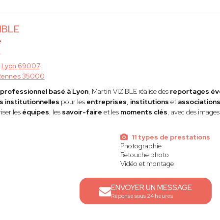
ZIBLE
e
à
Lyon 69007
Rennes 35000
professionnel basé à Lyon
, Martin VIZIBLE réalise des
reportages év
 institutionnelles
pour les
entreprises
,
institutions
et
association
iser les
équipes
, les
savoir-faire
et les
moments clés
, avec des image
11 types de prestations
Photographie
Retouche photo
Vidéo et montage
ENVOYER UN MESSAGE
Réponse sous 24 heures