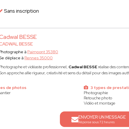
Sans inscription
Cadwal BESSE
CADWAL BESSE
Photographe à
Paimpont 35380
Se déplace à
Rennes 35000
Photographe et vidéaste professionnel,
Cadwal BESSE
réalise des conten
Son approche allie rigueur, créativité et sens du détail pour des images au
pes de photos
3 types de prestat
hantier
Photographie
Retouche photo
Vidéo et montage
ENVOYER UN MESSAGE
Réponse sous 72 heures