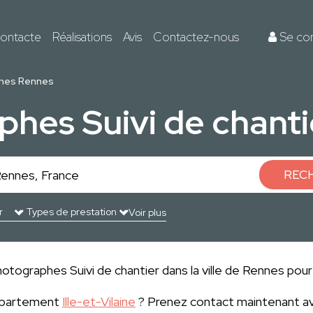
ontacte
Réalisations
Avis
Contactez-nous
Se co
hes Rennes
phes Suivi de chanti
REC
Voir plus
otographes Suivi de chantier dans la ville de Rennes pour 
département
Ille-et-Vilaine
? Prenez contact maintenant av