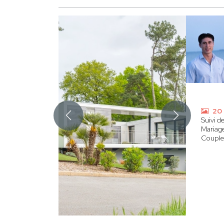
20 
Suivi d
Mariag
Coupl