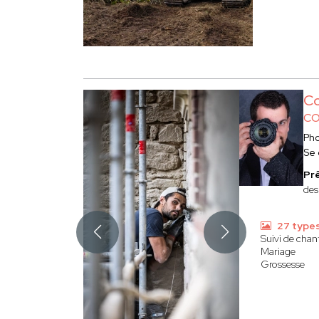
Co
CO
Ph
Se
Prê
des
27 type
Suivi de chan
Mariage
Grossesse