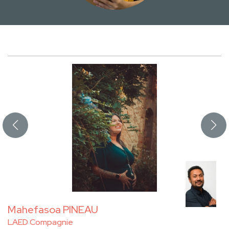
Mahefasoa PINEAU
LAED Compagnie