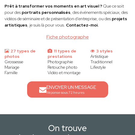
Prêt à transformer vos moments en art visuel ?
Que ce soit
pour des
portraits personnalisés
, des événements spéciaux, des
vidéos de séminaire et de présentation d’entreprise, ou des
projets
artistiques
, je suis là pour vous.
Contactez-moi.
Fiche photographe
27 types de
11 types de
3 styles
photos
prestations
Artistique
Grossesse
Photographie
Traditionnel
Mariage
Retouche photo
Lifestyle
Famille
Vidéo et montage
ENVOYER UN MESSAGE
Réponse sous 72 heures
On trouve