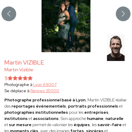
Martin VIZIBLE
Martin Vizible
5
Photographe à
Lyon 69007
Se déplace à
Rennes 35000
Photographe professionnel basé à Lyon
, Martin VIZIBLE réalise
des
reportages événementiels
,
portraits professionnels
et
photographies institutionnelles
pour les
entreprises
,
institutions
et
associations
. Son approche
humaine
,
naturelle
et
sur mesure
permet de valoriser les
équipes
, les
savoir-faire
et
les
moments clés
, avec des images
fortes
,
sincères
et