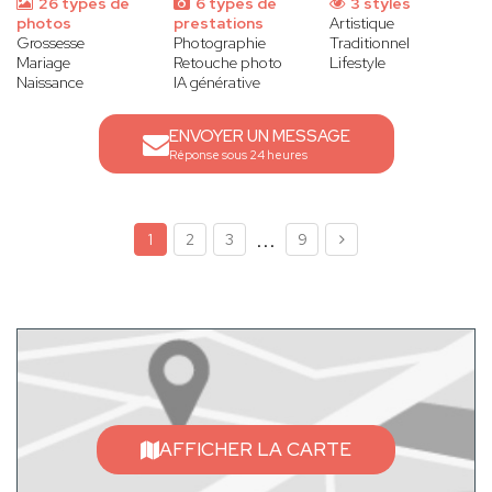
26 types de
6 types de
3 styles
photos
prestations
Artistique
Grossesse
Photographie
Traditionnel
Mariage
Retouche photo
Lifestyle
Naissance
IA générative
ENVOYER UN MESSAGE
Réponse sous 24 heures
...
1
2
3
9
AFFICHER LA CARTE