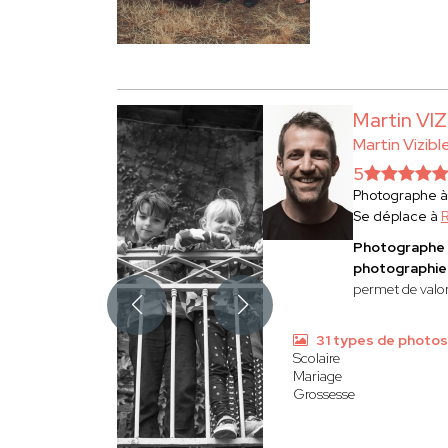
Martin VI
Martin Vizibl
5
Photographe 
Se déplace à
Photographe 
photographies
permet de valor
31 types de photos
Scolaire
Mariage
Grossesse