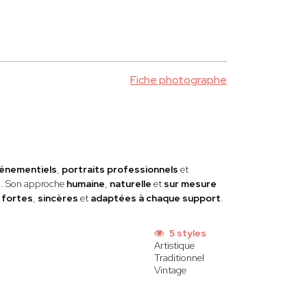
Fiche photographe
énementiels
,
portraits professionnels
et
s
. Son approche
humaine
,
naturelle
et
sur mesure
s
fortes
,
sincères
et
adaptées à chaque support
.
5 styles
Artistique
Traditionnel
Vintage