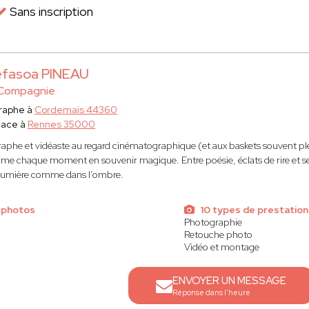
Sans inscription
fasoa PINEAU
Compagnie
raphe à
Cordemais 44360
lace à
Rennes 35000
aphe et vidéaste au regard cinématographique (et aux baskets souvent pl
me chaque moment en souvenir magique. Entre poésie, éclats de rire et sens
 lumière comme dans l’ombre.
 photos
10 types de prestation
Photographie
Retouche photo
Vidéo et montage
ENVOYER UN MESSAGE
Réponse dans l'heure