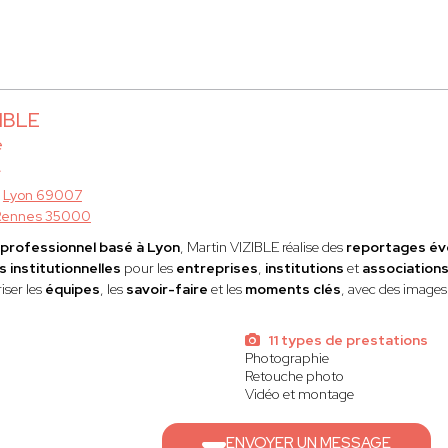
ZIBLE
e
à
Lyon 69007
Rennes 35000
professionnel basé à Lyon
, Martin VIZIBLE réalise des
reportages év
 institutionnelles
pour les
entreprises
,
institutions
et
association
iser les
équipes
, les
savoir-faire
et les
moments clés
, avec des image
11 types de prestations
Photographie
Retouche photo
Vidéo et montage
ENVOYER UN MESSAGE