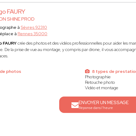
go FAURY
N SHINE PROD
tographe à
Sèvres 92310
éplace à
Rennes 35000
o FAURY
crée des photos et des vidéos professionnelles pour aider les mar
e. De la prise de vue au montage, y compris par drone, il vous accompagn
aces.
 de photos
8 types de prestatio
Photographie
Retouche photo
Vidéo et montage
ENVOYER UN MESSAGE
Réponse dans l'heure