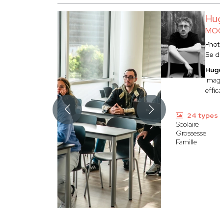
Hu
MOO
Pho
Se d
Hug
imag
effic
24 types
Scolaire
Grossesse
Famille