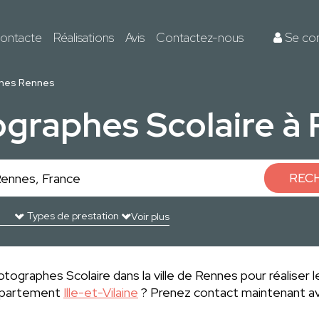
ontacte
Réalisations
Avis
Contactez-nous
Se co
hes Rennes
ographes Scolaire à
REC
Voir plus
tographes Scolaire dans la ville de Rennes pour réaliser l
département
Ille-et-Vilaine
? Prenez contact maintenant av