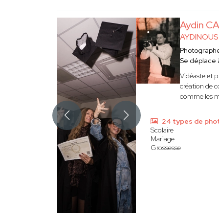
Aydin CA
AYDINOUS
Photograph
Se déplace
Vidéaste et p
création de c
comme les mar
24 types de pho
Scolaire
Mariage
Grossesse