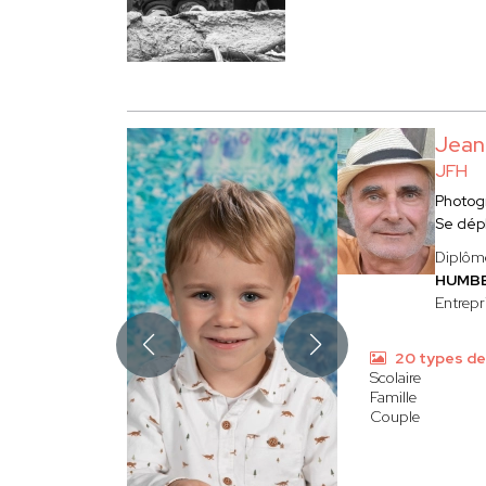
Jean
JFH
Photog
Se dép
Diplômé
HUMB
Entrepri
20 types de
Scolaire
Famille
Couple