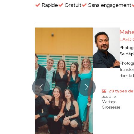
Rapide
Gratuit
Sans engagement
Mahe
LAED 
Photog
Se dép
Photogr
transfor
dans la
29 types de
Scolaire
Mariage
Grossesse