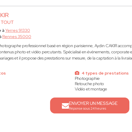
KIR
 TOUT
e à
Yerres 91330
 à
Rennes 35000
hotographe professionnel basé en région parisienne, Aydin CAKIR accompag
ontenus photo et vidéo percutants. Spécialisé en événements, corporate et
iages et il propose des prestations sur mesure, de la captation à la livrais
tos
4 types de prestations
Photographie
Retouche photo
Vidéo et montage
ENVOYER UN MESSAGE
Réponse sous 24 heures