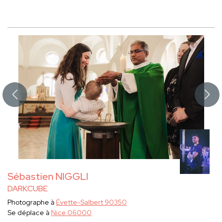
Sébastien NIGGLI
DARKCUBE
Photographe à
Évette-Salbert 90350
Se déplace à
Nice 06000