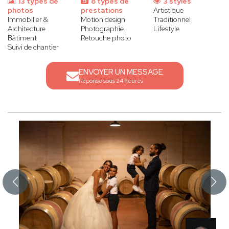
13 types de
8 types de
3 styles
photos
prestations
Artistique
Immobilier &
Motion design
Traditionnel
Architecture
Photographie
Lifestyle
Bâtiment
Retouche photo
Suivi de chantier
ENVOYER UN MESSAGE
Réponse sous 24 heures