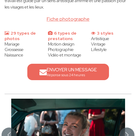
travail est guidé par un sens artistique affirmé et une passion pour
les visages et les lieux.
Fiche photographe
29 types de
6 types de
3 styles
photos
prestations
Artistique
Mariage
Motion design
Vintage
Grossesse
Photographie
Lifestyle
Naissance
Vidéo et montage
ENVOYER UN MESSAGE
Réponse sous 24 heures