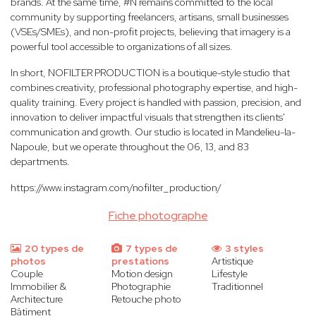
brands. At the same time, #N remains committed to the local
community by supporting freelancers, artisans, small businesses
(VSEs/SMEs), and non-profit projects, believing that imagery is a
powerful tool accessible to organizations of all sizes.
In short, NOFILTER PRODUCTION is a boutique-style studio that
combines creativity, professional photography expertise, and high-
quality training. Every project is handled with passion, precision, and
innovation to deliver impactful visuals that strengthen its clients'
communication and growth. Our studio is located in Mandelieu-la-
Napoule, but we operate throughout the 06, 13, and 83
departments.
https://www.instagram.com/nofilter_production/
Fiche photographe
20 types de
7 types de
3 styles
photos
prestations
Artistique
Couple
Motion design
Lifestyle
Immobilier &
Photographie
Traditionnel
Architecture
Retouche photo
Bâtiment