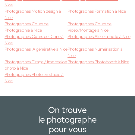
Nice
Photographes Motion design à
Photographes Formation à Nice
Nice
Photographes Cours de
Photographes Cours de
Photographie à Nice
Vidéo/Montage à Nice
Photographes Cours de Drone à
Photographes Atelier photo à Nice
Nice
Photographes IA générative à Nice
Photographes Numérisation à
Nice
Photographes Tirage / impression
Photographes Photobooth à Nice
photo à Nice
Photographes Photo en studio à
Nice
On trouve
le photographe
pour vous