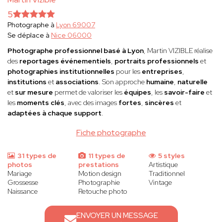
5
Photographe à
Lyon 69007
Se déplace à
Nice 06000
Photographe professionnel basé à Lyon
, Martin VIZIBLE réalise
des
reportages événementiels
,
portraits professionnels
et
photographies institutionnelles
pour les
entreprises
,
institutions
et
associations
. Son approche
humaine
,
naturelle
et
sur mesure
permet de valoriser les
équipes
, les
savoir-faire
et
les
moments clés
, avec des images
fortes
,
sincères
et
adaptées à chaque support
.
Fiche photographe
31 types de
11 types de
5 styles
photos
prestations
Artistique
Mariage
Motion design
Traditionnel
Grossesse
Photographie
Vintage
Naissance
Retouche photo
ENVOYER UN MESSAGE