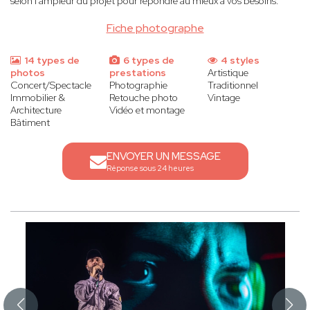
selon l’ampleur du projet pour répondre au mieux à vos besoins.
Fiche photographe
14 types de
6 types de
4 styles
photos
prestations
Artistique
Concert/Spectacle
Photographie
Traditionnel
Immobilier &
Retouche photo
Vintage
Architecture
Vidéo et montage
Bâtiment
ENVOYER UN MESSAGE
Réponse sous 24 heures