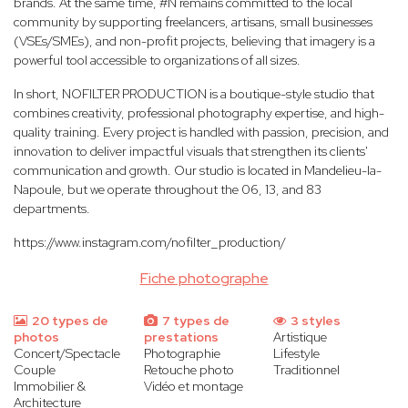
brands. At the same time, #N remains committed to the local
community by supporting freelancers, artisans, small businesses
(VSEs/SMEs), and non-profit projects, believing that imagery is a
powerful tool accessible to organizations of all sizes.
In short, NOFILTER PRODUCTION is a boutique-style studio that
combines creativity, professional photography expertise, and high-
quality training. Every project is handled with passion, precision, and
innovation to deliver impactful visuals that strengthen its clients'
communication and growth. Our studio is located in Mandelieu-la-
Napoule, but we operate throughout the 06, 13, and 83
departments.
https://www.instagram.com/nofilter_production/
Fiche photographe
20 types de
7 types de
3 styles
photos
prestations
Artistique
Concert/Spectacle
Photographie
Lifestyle
Couple
Retouche photo
Traditionnel
Immobilier &
Vidéo et montage
Architecture