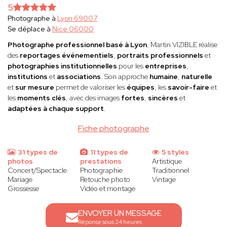
5
Photographe à
Lyon 69007
Se déplace à
Nice 06000
Photographe professionnel basé à Lyon
, Martin VIZIBLE réalise
des
reportages événementiels
,
portraits professionnels
et
photographies institutionnelles
pour les
entreprises
,
institutions
et
associations
. Son approche
humaine
,
naturelle
et
sur mesure
permet de valoriser les
équipes
, les
savoir-faire
et
les
moments clés
, avec des images
fortes
,
sincères
et
adaptées à chaque support
.
Fiche photographe
31 types de
11 types de
5 styles
photos
prestations
Artistique
Concert/Spectacle
Photographie
Traditionnel
Mariage
Retouche photo
Vintage
Grossesse
Vidéo et montage
ENVOYER UN MESSAGE
Réponse sous 24 heures