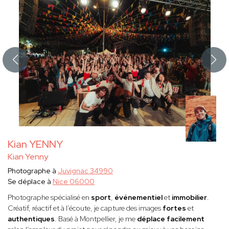
Kian YENNY
Kian Yenny
Photographe à
Juvignac 34990
Se déplace à
Nice 06000
Photographe spécialisé en
sport
,
événementiel
et
immobilier
.
Créatif, réactif et à l’écoute, je capture des images
fortes
et
authentiques
. Basé à Montpellier, je me
déplace facilement