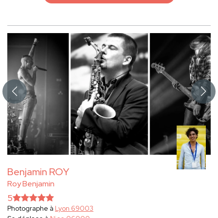
Benjamin ROY
Roy Benjamin
5
Photographe à
Lyon 69003