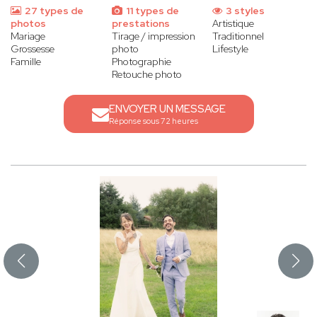
27 types de
11 types de
3 styles
photos
prestations
Artistique
Mariage
Tirage / impression
Traditionnel
Grossesse
photo
Lifestyle
Famille
Photographie
Retouche photo
ENVOYER UN MESSAGE
Réponse sous 72 heures