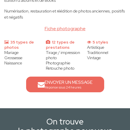
Edition d'albums et de Books
Numérisation, restauration et réédition de photos anciennes, positifs
et négatifs
Fiche photographe
35 types de
12 types de
5 styles
photos
prestations
Artistique
Mariage
Tirage / impression
Traditionnel
Grossesse
photo
Vintage
Naissance
Photographie
Retouche photo
ENVOYER UN MESSAGE
Réponse sous 24 heures
On trouve