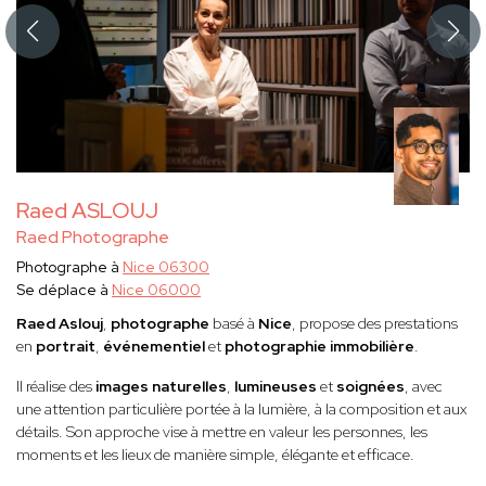
Raed ASLOUJ
Raed Photographe
Photographe à
Nice 06300
Se déplace à
Nice 06000
Raed Aslouj
,
photographe
basé à
Nice
, propose des prestations
en
portrait
,
événementiel
et
photographie immobilière
.
Il réalise des
images naturelles
,
lumineuses
et
soignées
, avec
une attention particulière portée à la lumière, à la composition et aux
détails. Son approche vise à mettre en valeur les personnes, les
moments et les lieux de manière simple, élégante et efficace.