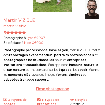
Martin VIZIBLE
Martin Vizible
5
Photographe à
Lyon 69007
Se déplace à
Nice 06000
Photographe professionnel basé à Lyon
, Martin VIZIBLE réalise
des
reportages événementiels
,
portraits professionnels
et
photographies institutionnelles
pour les
entreprises
,
institutions
et
associations
. Son approche
humaine
,
naturelle
et
sur mesure
permet de valoriser les
équipes
, les
savoir-faire
et
les
moments clés
, avec des images
fortes
,
sincères
et
adaptées à chaque support
.
Fiche photographe
31 types de
11 types de
5 styles
photos
prestations
Artistique