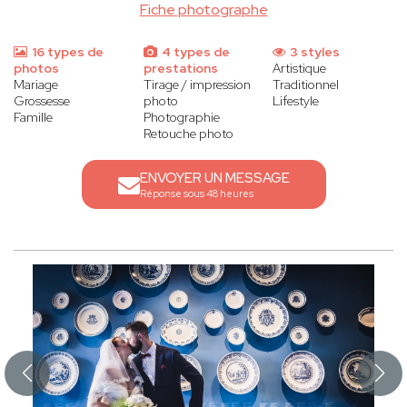
Fiche photographe
16 types de
4 types de
3 styles
photos
prestations
Artistique
Mariage
Tirage / impression
Traditionnel
Grossesse
photo
Lifestyle
Famille
Photographie
Retouche photo
ENVOYER UN MESSAGE
Réponse sous 48 heures