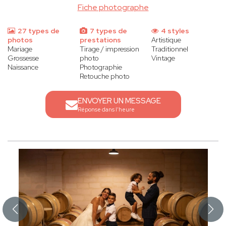
Fiche photographe
27 types de
7 types de
4 styles
photos
prestations
Artistique
Mariage
Tirage / impression
Traditionnel
Grossesse
photo
Vintage
Naissance
Photographie
Retouche photo
ENVOYER UN MESSAGE
Réponse dans l'heure