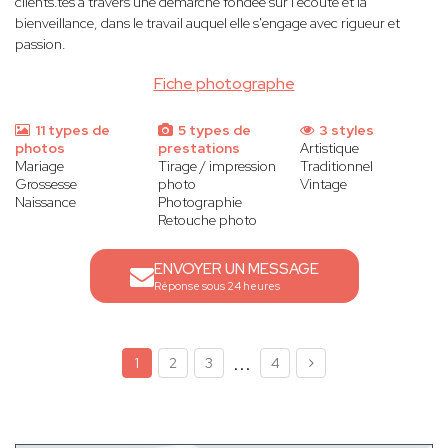
clients.tes à travers une démarche fondée sur l'écoute et la
bienveillance, dans le travail auquel elle s'engage avec rigueur et
passion.
Fiche photographe
11 types de
5 types de
3 styles
photos
prestations
Artistique
Mariage
Tirage / impression
Traditionnel
Grossesse
photo
Vintage
Naissance
Photographie
Retouche photo
ENVOYER UN MESSAGE
Réponse sous 24 heures
...
1
2
3
4