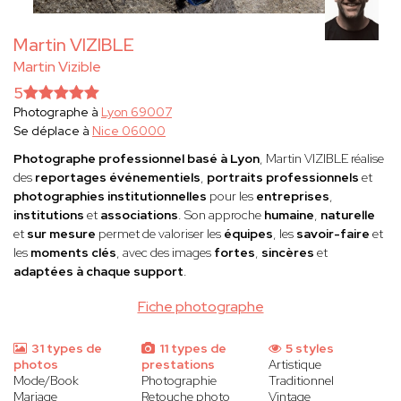
Martin VIZIBLE
Martin Vizible
5
Photographe à
Lyon 69007
Se déplace à
Nice 06000
Photographe professionnel basé à Lyon
, Martin VIZIBLE réalise
des
reportages événementiels
,
portraits professionnels
et
photographies institutionnelles
pour les
entreprises
,
institutions
et
associations
. Son approche
humaine
,
naturelle
et
sur mesure
permet de valoriser les
équipes
, les
savoir-faire
et
les
moments clés
, avec des images
fortes
,
sincères
et
adaptées à chaque support
.
Fiche photographe
31 types de
11 types de
5 styles
photos
prestations
Artistique
Mode/Book
Photographie
Traditionnel
Mariage
Retouche photo
Vintage