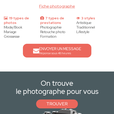
Fiche photographe
19 types de
7 types de
3 styles
photos
prestations
Artistique
Mode/Book
Photographie
Traditionnel
Mariage
Retouche photo
Lifestyle
Grossesse
Formation
ENVOYER UN MESSAGE
Réponse sous 48 heures
On trouve
le photographe pour vous
TROUVER