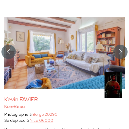
Kevin FAVIER
KoreBeau
Photographe à
Borgo 20290
Se déplace à
Nice 06000