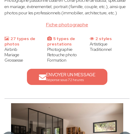
Photographe passionné basé en Corse proche de Bastia, spécialisé
en mariage, évènementiel, portrait (famille, couple, etc.), ainsi que
photos pour les professionnels (immobilier, architecture, etc.)
Fiche photographe
27 types de
5 types de
2 styles
photos
prestations
Artistique
Airbnb
Photographie
Traditionnel
Mariage
Retouche photo
Grossesse
Formation
ENVOYER UN MESSAGE
Réponse sous 72 heures