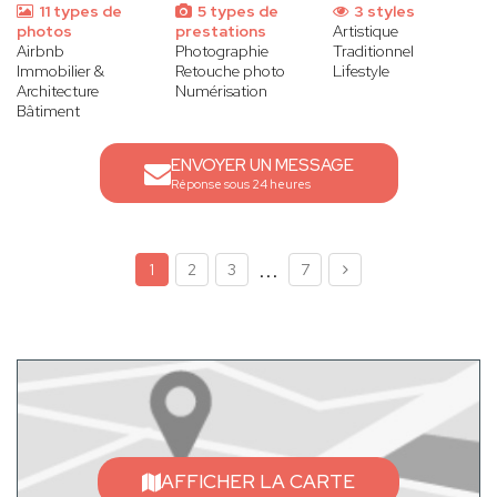
11 types de
5 types de
3 styles
photos
prestations
Artistique
Airbnb
Photographie
Traditionnel
Immobilier &
Retouche photo
Lifestyle
Architecture
Numérisation
Bâtiment
ENVOYER UN MESSAGE
Réponse sous 24 heures
...
1
2
3
7
AFFICHER LA CARTE