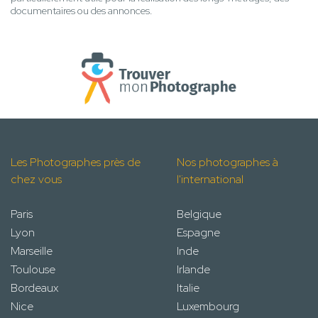
documentaires ou des annonces.
Les Photographes près de
Nos photographes à
chez vous
l'international
Paris
Belgique
Lyon
Espagne
Marseille
Inde
Toulouse
Irlande
Bordeaux
Italie
Nice
Luxembourg