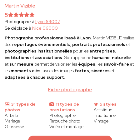
Martin Vizible
5
Photographe à
Lyon 69007
Se déplace à
Nice 06000
Photographe professionnel basé à Lyon
, Martin VIZIBLE réalise
des
reportages événementiels
,
portraits professionnels
et
photographies institutionnelles
pour les
entreprises
,
institutions
et
associations
. Son approche
humaine
,
naturelle
et
sur mesure
permet de valoriser les
équipes
, les
savoir-faire
et
les
moments clés
, avec des images
fortes
,
sincères
et
adaptées à chaque support
.
Fiche photographe
31 types de
11 types de
5 styles
photos
prestations
Artistique
Airbnb
Photographie
Traditionnel
Mariage
Retouche photo
Vintage
Grossesse
Vidéo et montage