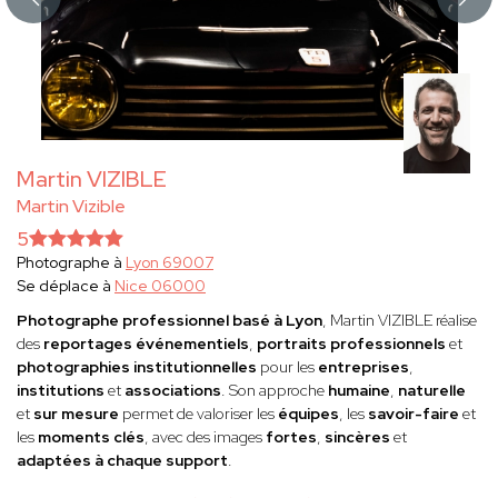
Martin VIZIBLE
Martin Vizible
5
Photographe à
Lyon 69007
Se déplace à
Nice 06000
Photographe professionnel basé à Lyon
, Martin VIZIBLE réalise
des
reportages événementiels
,
portraits professionnels
et
photographies institutionnelles
pour les
entreprises
,
institutions
et
associations
. Son approche
humaine
,
naturelle
et
sur mesure
permet de valoriser les
équipes
, les
savoir-faire
et
les
moments clés
, avec des images
fortes
,
sincères
et
adaptées à chaque support
.