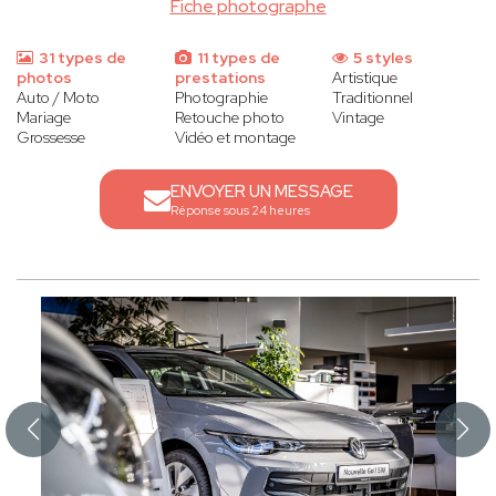
Fiche photographe
31 types de
11 types de
5 styles
photos
prestations
Artistique
Auto / Moto
Photographie
Traditionnel
Mariage
Retouche photo
Vintage
Grossesse
Vidéo et montage
ENVOYER UN MESSAGE
Réponse sous 24 heures