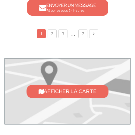
ENVOYER UN MESSAGE
Réponse sous 24 heures
...
1
2
3
7
AFFICHER LA CARTE