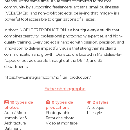
brands. At the same time, #N remains committed to the local
community by supporting freelancers, artisans, small businesses
(VSEs/SMEs), and non-profit projects, believing that imagery is a
powerful tool accessible to organizations of all sizes.
In short, NOFILTER PRODUCTION is a boutique-style studio that
combines creativity, professional photography expertise, and high-
quality training. Every project is handled with passion, precision, and
innovation to deliver impactful visuals that strengthen its clients'
communication and growth. Our studio is located in Mandelieu-la-
Napoule, but we operate throughout the 06, 13, and 83
departments.
https://www.instagram.com/nofilter_production/
Fiche photographe
18 types de
8 types de
2 styles
photos
prestations
Artistique
Auto / Moto
Photographie
Lifestyle
Immobilier &
Retouche photo
Architecture
Vidéo et montage
Bâtiment