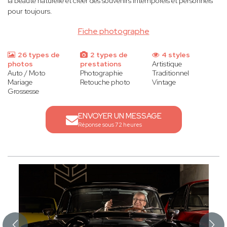
la beauté naturelle et créer des souvenirs intemporels et personnels
pour toujours.
Fiche photographe
26 types de
2 types de
4 styles
photos
prestations
Artistique
Auto / Moto
Photographie
Traditionnel
Mariage
Retouche photo
Vintage
Grossesse
ENVOYER UN MESSAGE
Réponse sous 72 heures