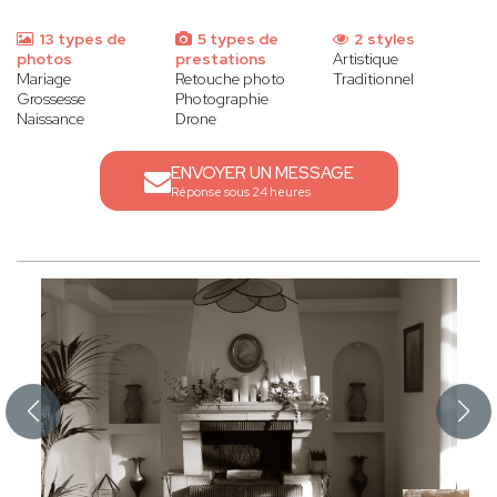
13 types de
5 types de
2 styles
photos
prestations
Artistique
Mariage
Retouche photo
Traditionnel
Grossesse
Photographie
Naissance
Drone
ENVOYER UN MESSAGE
Réponse sous 24 heures