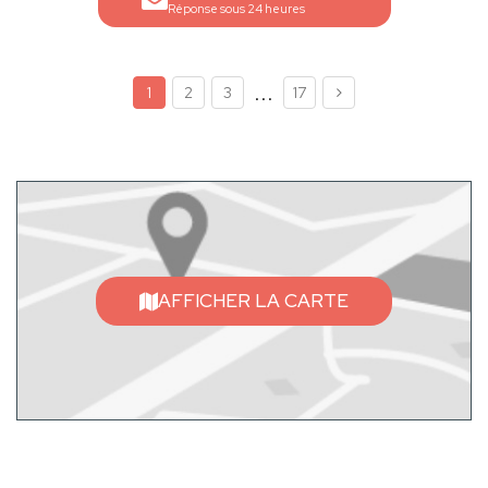
Réponse sous 24 heures
...
1
2
3
17
AFFICHER LA CARTE