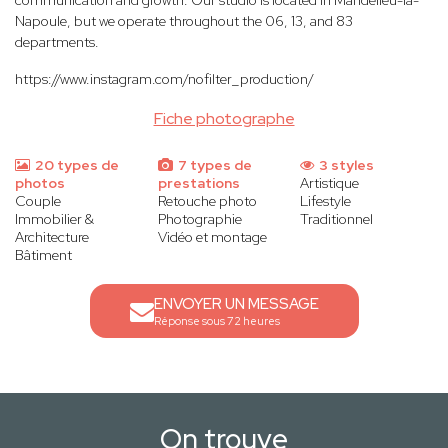
communication and growth. Our studio is located in Mandelieu-la-
Napoule, but we operate throughout the 06, 13, and 83
departments.
https://www.instagram.com/nofilter_production/
Fiche photographe
20 types de
7 types de
3 styles
photos
prestations
Artistique
Couple
Retouche photo
Lifestyle
Immobilier &
Photographie
Traditionnel
Architecture
Vidéo et montage
Bâtiment
ENVOYER UN MESSAGE
Réponse sous 72 heures
On trouve