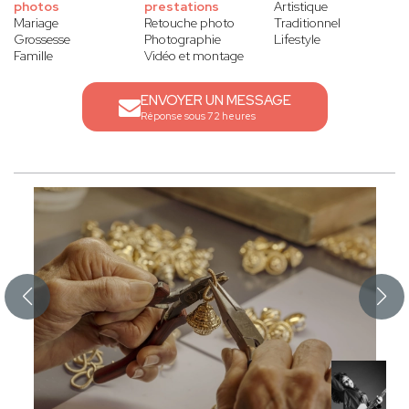
photos
prestations
Artistique
Mariage
Retouche photo
Traditionnel
Grossesse
Photographie
Lifestyle
Famille
Vidéo et montage
ENVOYER UN MESSAGE
Réponse sous 72 heures