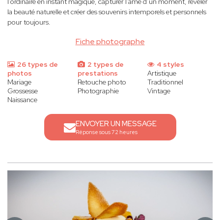
l’ordinaire en instant magique, capturer l’âme d’un moment, révéler
la beauté naturelle et créer des souvenirs intemporels et personnels
pour toujours.
Fiche photographe
26 types de
2 types de
4 styles
photos
prestations
Artistique
Mariage
Retouche photo
Traditionnel
Grossesse
Photographie
Vintage
Naissance
ENVOYER UN MESSAGE
Réponse sous 72 heures