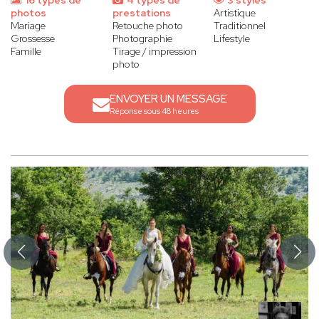
16 types de
4 types de
3 styles
photos
prestations
Artistique
Mariage
Retouche photo
Traditionnel
Grossesse
Photographie
Lifestyle
Famille
Tirage / impression
photo
ENVOYER UN MESSAGE
Réponse sous 48 heures