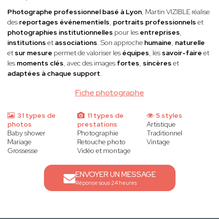
Photographe professionnel basé à Lyon
, Martin VIZIBLE réalise
des
reportages événementiels
,
portraits professionnels
et
photographies institutionnelles
pour les
entreprises
,
institutions
et
associations
. Son approche
humaine
,
naturelle
et
sur mesure
permet de valoriser les
équipes
, les
savoir-faire
et
les
moments clés
, avec des images
fortes
,
sincères
et
adaptées à chaque support
.
Fiche photographe
31 types de
11 types de
5 styles
photos
prestations
Artistique
Baby shower
Photographie
Traditionnel
Mariage
Retouche photo
Vintage
Grossesse
Vidéo et montage
ENVOYER UN MESSAGE
Réponse sous 24 heures