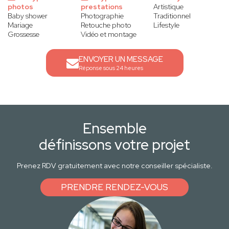
photos
prestations
Artistique
Baby shower
Photographie
Traditionnel
Mariage
Retouche photo
Lifestyle
Grossesse
Vidéo et montage
ENVOYER UN MESSAGE
Réponse sous 24 heures
Ensemble
définissons votre projet
Prenez RDV gratuitement avec notre conseiller spécialiste.
PRENDRE RENDEZ-VOUS