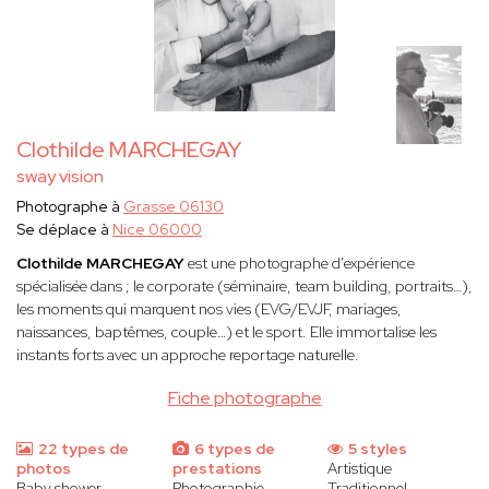
Clothilde MARCHEGAY
sway vision
Photographe à
Grasse 06130
Se déplace à
Nice 06000
Clothilde MARCHEGAY
est une photographe d'expérience
spécialisée dans ; le corporate (séminaire, team building, portraits…),
les moments qui marquent nos vies (EVG/EVJF, mariages,
naissances, baptêmes, couple…) et le sport. Elle immortalise les
instants forts avec un approche reportage naturelle.
Fiche photographe
22 types de
6 types de
5 styles
photos
prestations
Artistique
Baby shower
Photographie
Traditionnel