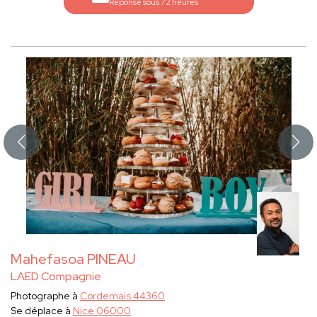
Réponse sous 72 heures
Mahefasoa PINEAU
LAED Compagnie
Photographe à
Cordemais 44360
Se déplace à
Nice 06000