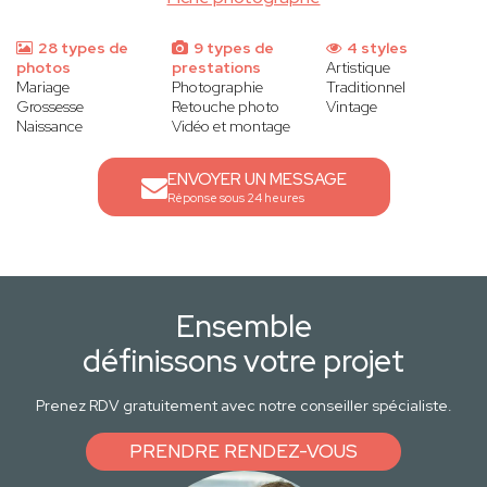
28 types de
9 types de
4 styles
photos
prestations
Artistique
Mariage
Photographie
Traditionnel
Grossesse
Retouche photo
Vintage
Naissance
Vidéo et montage
ENVOYER UN MESSAGE
Réponse sous 24 heures
Ensemble
définissons votre projet
Prenez RDV gratuitement avec notre conseiller spécialiste.
PRENDRE RENDEZ-VOUS