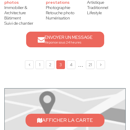
photos
prestations
Artistique
Immobilier &
Photographie
Traditionnel
Architecture
Retouche photo
Lifestyle
Bâtiment
Numérisation
Suivi de chantier
ENVOYER UN MESSAGE
Réponse sous 24 heures
...
1
2
3
4
21
AFFICHER LA CARTE