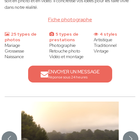
soit en photo et en vidéo. Il concrétise vos idées pour les faire vivre
dans notre réalité.
Fiche photographe
25 types de
5 types de
4 styles
photos
prestations
Artistique
Mariage
Photographie
Traditionnel
Grossesse
Retouche photo
Vintage
Naissance
Vidéo et montage
ENVOYER UN MESSAGE
Réponse sous 24 heures