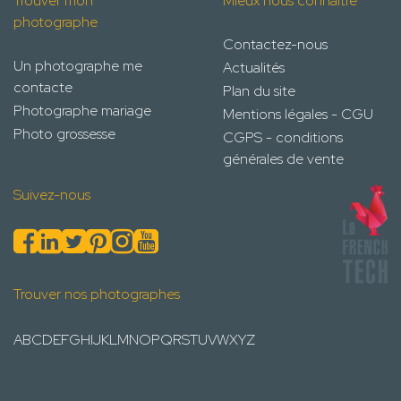
Trouver mon
Mieux nous connaître
photographe
Contactez-nous
Un photographe me
Actualités
contacte
Plan du site
Photographe mariage
Mentions légales - CGU
Photo grossesse
CGPS - conditions
générales de vente
Suivez-nous
Trouver nos photographes
A
B
C
D
E
F
G
H
I
J
K
L
M
N
O
P
Q
R
S
T
U
V
W
X
Y
Z