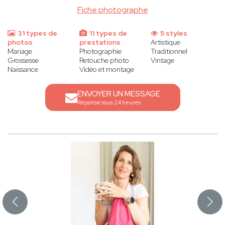
Fiche photographe
31 types de
11 types de
5 styles
photos
prestations
Artistique
Mariage
Photographie
Traditionnel
Grossesse
Retouche photo
Vintage
Naissance
Vidéo et montage
ENVOYER UN MESSAGE
Réponse sous 24 heures