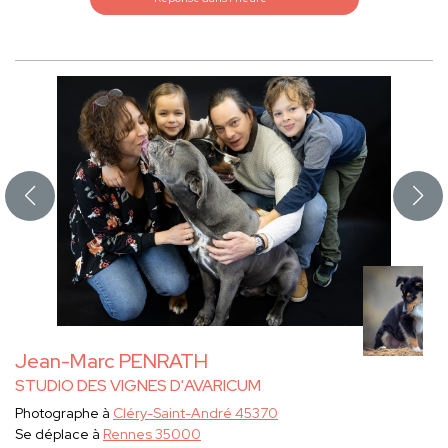
Jean-Marc PENRATH
STUDIO DES VIGNES D'AVARICUM
Photographe à
Cléry-Saint-André 45370
Se déplace à
Rennes 35000