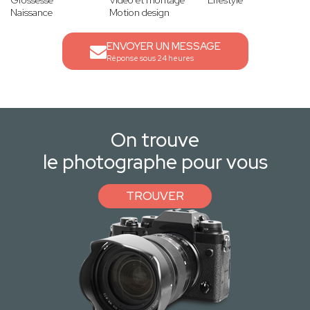
Grossesse
Vidéo et montage
Lifestyle
Naissance
Motion design
ENVOYER UN MESSAGE
Réponse sous 24 heures
On trouve
le photographe pour vous
TROUVER