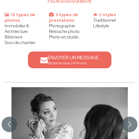
Fiche photographe
13 types de
3 types de
2 styles
photos
prestations
Traditionnel
Immobilier &
Photographie
Lifestyle
Architecture
Retouche photo
Bâtiment
Photo en studio
Suivi de chantier
ENVOYER UN MESSAGE
Réponse sous 24 heures