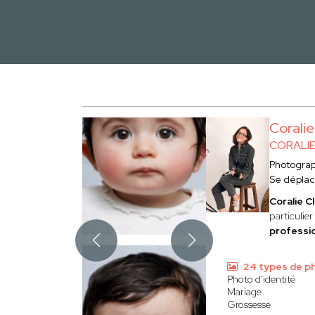
Corali
CORALI
Photogra
Se dépla
Coralie C
particulier
professio
24 types de p
Photo d'identité
Mariage
Grossesse