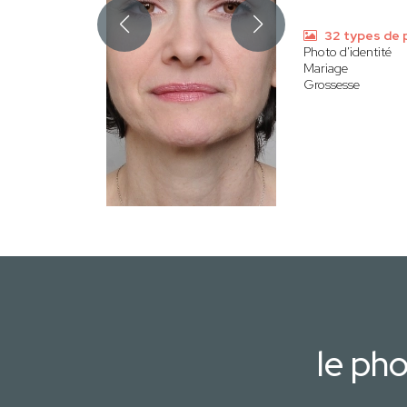
32 types de 
Photo d'identité
Mariage
Grossesse
le ph