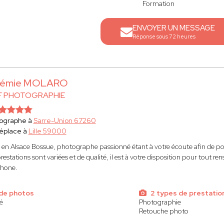
Formation
ENVOYER UN MESSAGE
Réponse sous 72 heures
rémie MOLARO
 F PHOTOGRAPHIE
ographe à
Sarre-Union 67260
éplace à
Lille 59000
 en Alsace Bossue, photographe passionné étant à votre écoute afin de po
restations sont variées et de qualité, il est à votre disposition pour tout 
phone.
de photos
2 types de prestatio
é
Photographie
Retouche photo