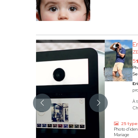
E
Z
5
Ph
Se
Er
pr
À t
Cha
25 type
Photo d'iden
Mariage