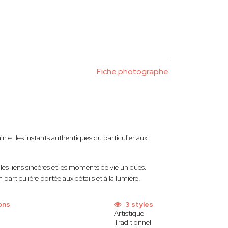
Fiche photographe
 et les instants authentiques du particulier aux
, les liens sincères et les moments de vie uniques.
articulière portée aux détails et à la lumière.
ons
3 styles
Artistique
Traditionnel