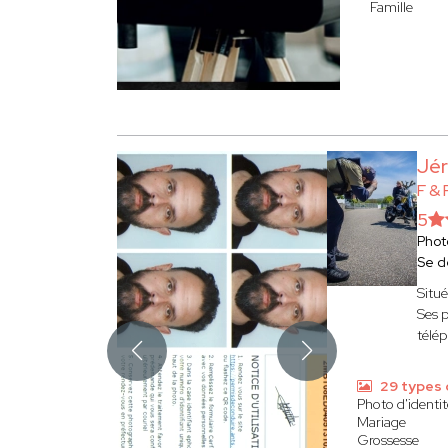
Famille
Jé
F &
5
Phot
Se d
Situé
Ses p
télé
29 types 
Photo d'identit
Mariage
Grossesse