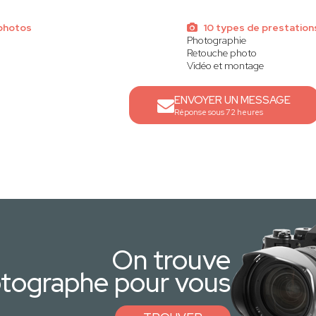
photos
10 types de prestation
Photographie
Retouche photo
Vidéo et montage
ENVOYER UN MESSAGE
Réponse sous 72 heures
On trouve
otographe pour vous