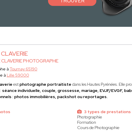
TROUVER
e CLAVERIE
E CLAVERIE PHOTOGRAPHE
phe à
Tournay 65190
ce à
Lille 59000
laverie
est
photographe portraitiste
dans les Hautes Pyrénées. Elle p
 :
séance individuelle, couple, grossesse, mariage, EVJF/EVGF, ba
nnels : photos immobilières, packshot ou reportages.
hotos
3 types de prestations
Photographie
Formation
Cours de Photographie