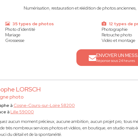
Numérisation, restauration et réédition de photos anciennes, p
35 types de photos
12 types de p
Photo d'identité
Photographie
Mariage
Retouche photo
Grossesse
Vidéo et montage
ENVOYER UN MES
Réponse sous 24 heures
stophe LORSCH
gne photo
aphe à
Cosne-Cours-sur-Loire 58200
ace à
Lille 59000
ez aucun moment précieux, aucune ambition, aucun projet pro, tous mér
de très nombreux services photos et vidéos, en boutique, en studio mais ég
ci du détail et de la spontanéité.