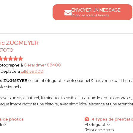
ENVOYER UN MESSAGE
Réponse sous 24 heures
ric ZUGMEYER
EFOTO
otographe à
Gérardmer 88400
 déplace à
Lille 59000
ic ZUGMEYER
est un photographe professionnel & passionné par l’humain
ofessionnels.
ravers un style naturel, lumineux et sensible, il capture les émotions vraies
que image raconte une histoire, avec simplicité, élégance et une attention p
s de photos
4 types de prestati
tité
Photographie
Retouche photo