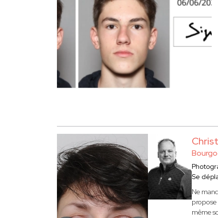
Chri
Bourgo
Photogr
Se dépl
Ne manqu
propose 
même sou