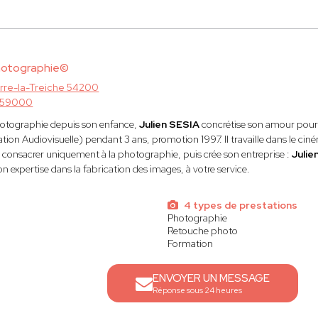
hotographie©
erre-la-Treiche 54200
e 59000
hotographie depuis son enfance,
Julien SESIA
concrétise son amour pour 
ation Audiovisuelle) pendant 3 ans, promotion 1997. Il travaille dans le cin
e consacrer uniquement à la photographie, puis crée son entreprise :
Juli
n expertise dans la fabrication des images, à votre service.
4 types de prestations
Photographie
Retouche photo
Formation
ENVOYER UN MESSAGE
Réponse sous 24 heures