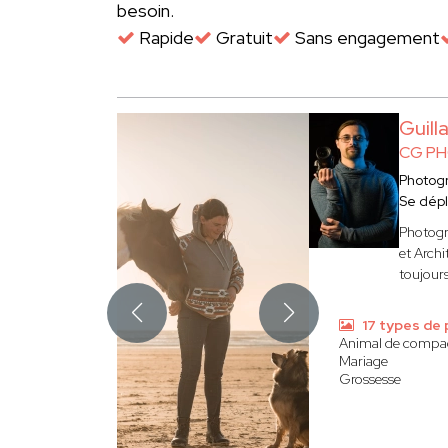
besoin.
Rapide
Gratuit
Sans engagement
Guil
CG P
Photog
Se dép
Photogr
et Archi
toujours
17 types de
Animal de compa
Mariage
Grossesse