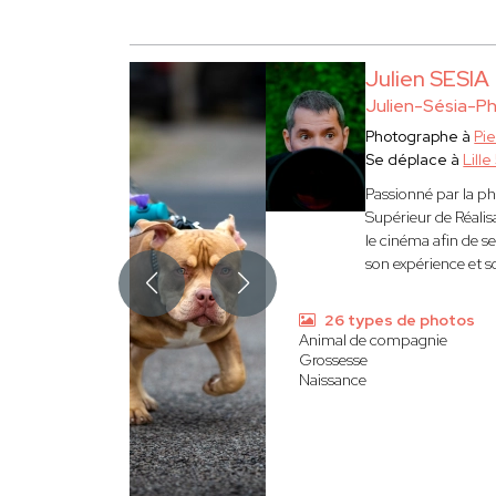
Julien SESIA
Julien-Sésia-P
Photographe à
Pi
Se déplace à
Lill
Passionné par la p
Supérieur de Réalis
le cinéma afin de s
son expérience et so
26 types de photos
Animal de compagnie
Grossesse
Naissance