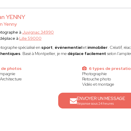
an YENNY
an Yenny
otographe à
Juvignac 34990
déplace à
Lille 59000
tographe spécialisé en
sport
,
événementiel
et
immobilier
. Créatif, réa
thentiques
. Basé à Montpellier, je me
déplace facilement
selon l’ample
 de photos
6 types de prestati
ompagnie
Photographie
Architecture
Retouche photo
Vidéo et montage
ENVOYER UN MESSAGE
Réponse sous 24 heures