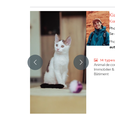
Ki
Ki
Ph
Se 
Pho
au
14 types
Animal de c
Immobilier & 
Bâtiment