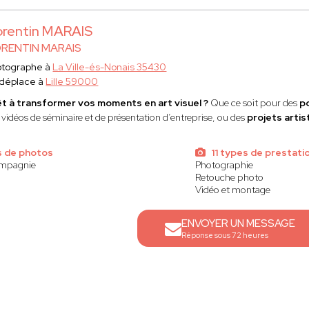
rentin MARAIS
RENTIN MARAIS
otographe à
La Ville-és-Nonais 35430
 déplace à
Lille 59000
t à transformer vos moments en art visuel ?
Que ce soit pour des
p
 vidéos de séminaire et de présentation d’entreprise, ou des
projets artis
s de photos
11 types de prestati
ompagnie
Photographie
Retouche photo
Vidéo et montage
ENVOYER UN MESSAGE
Réponse sous 72 heures