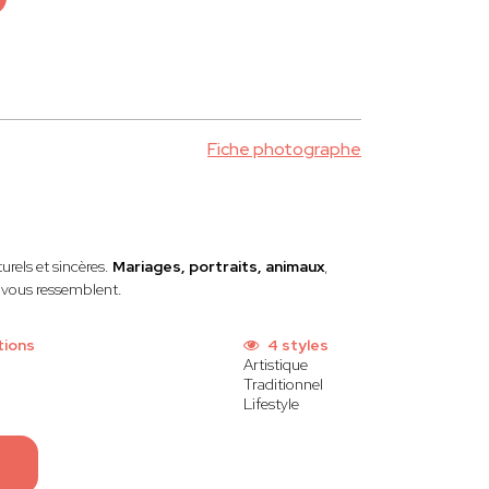
Fiche photographe
urels et sincères.
Mariages, portraits, animaux
,
i vous ressemblent.
tions
4 styles
Artistique
Traditionnel
Lifestyle