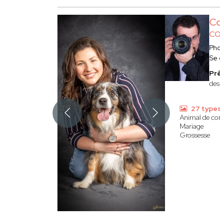
Co
CO
Ph
Se
Prê
des
27 type
Animal de c
Mariage
Grossesse