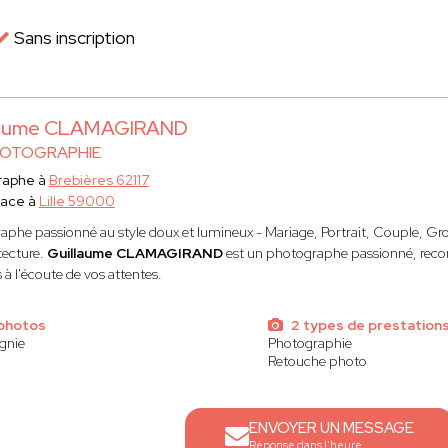
Sans inscription
laume CLAMAGIRAND
HOTOGRAPHIE
raphe à
Brebières 62117
lace à
Lille 59000
aphe passionné au style doux et lumineux - Mariage, Portrait, Couple, Gro
tecture.
Guillaume CLAMAGIRAND
est un photographe passionné, recon
 à l'écoute de vos attentes.
 photos
2 types de prestation
gnie
Photographie
Retouche photo
ENVOYER UN MESSAGE
Réponse dans l'heure