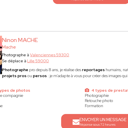
Ninon MACHE
Mache
Photographe à
Valenciennes 59300
Se déplace à
Lille 59000
Photographe
pro depuis 8 ans, je réalise des
reportages
humains, nat
projets pros
ou
persos
: je m’adapte à vous pour créer des images qu
ypes de photos
4 types de presta
de compagnie
Photographie
Retouche photo
se
Formation
ENVOYER UN MESSAGE
Réponse sous 72 heures