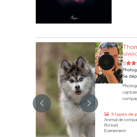
Thom
SPAR
5
Photog
Se dép
Photogr
capture
compagn
5 types de 
Animal de compa
Portrait
Evènement