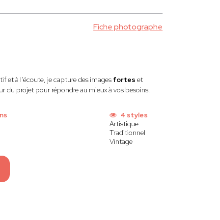
Fiche photographe
ctif et à l’écoute, je capture des images
fortes
et
ur du projet pour répondre au mieux à vos besoins.
ons
4 styles
Artistique
Traditionnel
Vintage