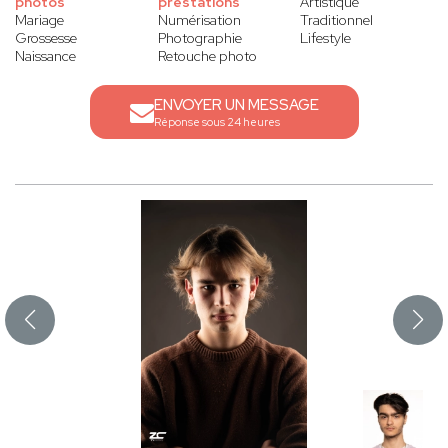
photos
prestations
Artistique
Mariage
Numérisation
Traditionnel
Grossesse
Photographie
Lifestyle
Naissance
Retouche photo
ENVOYER UN MESSAGE
Réponse sous 24 heures