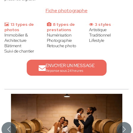
Fiche photographe
13 types de
8 types de
3 styles
photos
prestations
Artistique
Immobilier &
Numérisation
Traditionnel
Architecture
Photographie
Lifestyle
Bâtiment
Retouche photo
Suivi de chantier
ENVOYER UN MESSAGE
Réponse sous 24 heures