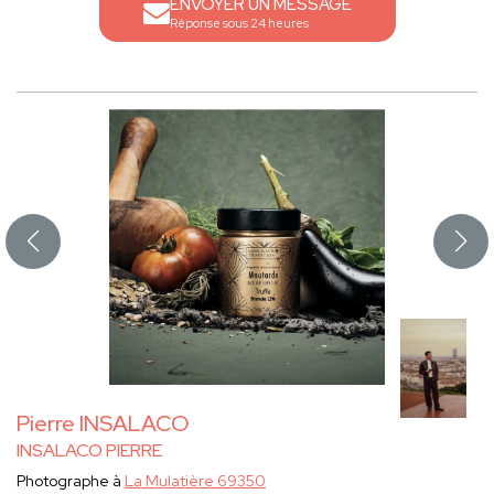
ENVOYER UN MESSAGE
Réponse sous 24 heures
Pierre INSALACO
INSALACO PIERRE
Photographe à
La Mulatière 69350