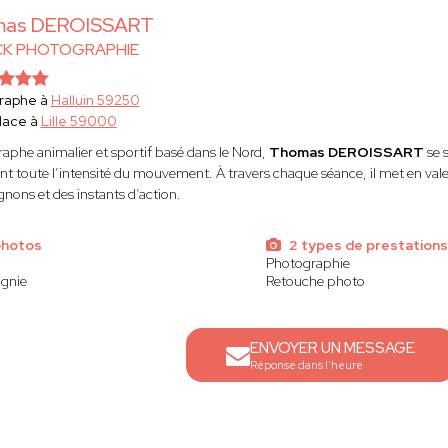
as DEROISSART
CK PHOTOGRAPHIE
raphe à
Halluin 59250
lace à
Lille 59000
aphe animalier et sportif basé dans le Nord,
Thomas DEROISSART
se 
nt toute l’intensité du mouvement. À travers chaque séance, il met en valeur
ons et des instants d’action.
photos
2 types de prestations
Photographie
gnie
Retouche photo
ENVOYER UN MESSAGE
Réponse dans l'heure