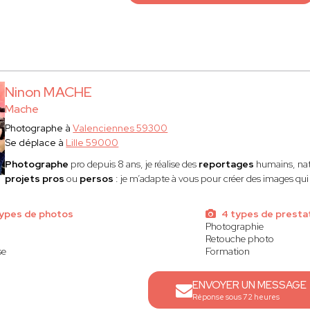
Ninon MACHE
Mache
Photographe à
Valenciennes 59300
Se déplace à
Lille 59000
Photographe
pro depuis 8 ans, je réalise des
reportages
humains, nat
projets pros
ou
persos
: je m’adapte à vous pour créer des images qu
ypes de photos
4 types de presta
Photographie
Retouche photo
se
Formation
ENVOYER UN MESSAGE
Réponse sous 72 heures