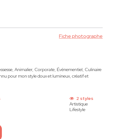
Fiche photographe
ssesse, Animalier, Corporate, Événementiel, Culinaire
nu pour mon style doux et lumineux, créatif et
s
2 styles
Artistique
Lifestyle