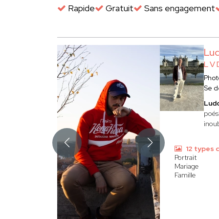
Rapide
Gratuit
Sans engagement
Lu
L V 
Phot
Se d
Lud
poési
inoub
12 types 
Portrait
Mariage
Famille