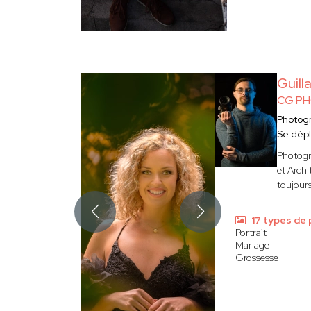
Guil
CG P
Photog
Se dép
Photogr
et Archi
toujours
17 types de
Portrait
Mariage
Grossesse