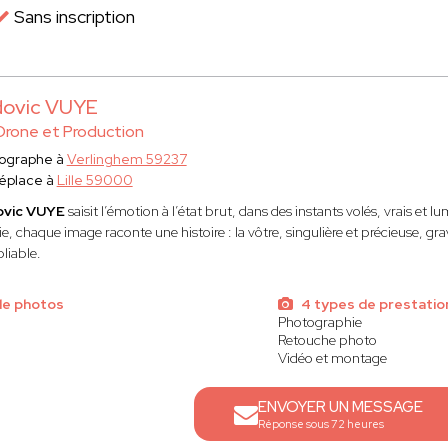
Sans inscription
dovic VUYE
Drone et Production
ographe à
Verlinghem 59237
éplace à
Lille 59000
ovic VUYE
saisit l’émotion à l’état brut, dans des instants volés, vrais et 
e, chaque image raconte une histoire : la vôtre, singulière et précieuse, g
liable.
de photos
4 types de prestatio
Photographie
Retouche photo
Vidéo et montage
ENVOYER UN MESSAGE
Réponse sous 72 heures