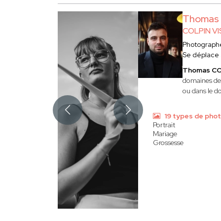
Thomas
COLPIN V
Photograph
Se déplace
Thomas C
domaines de 
ou dans le d
19 types de pho
Portrait
Mariage
Grossesse