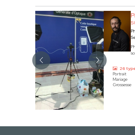
P
S
P
S
Ph
so
26 typ
Portrait
Mariage
Grossesse