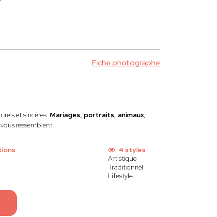
Fiche photographe
urels et sincères.
Mariages, portraits, animaux
,
i vous ressemblent.
tions
4 styles
Artistique
Traditionnel
Lifestyle