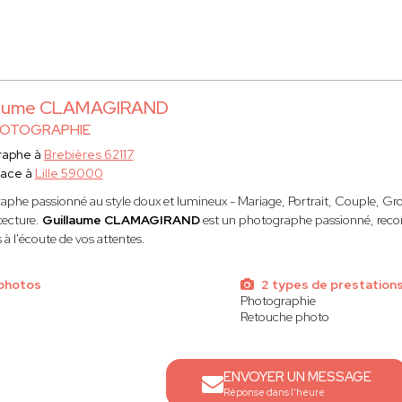
laume CLAMAGIRAND
HOTOGRAPHIE
raphe à
Brebières 62117
lace à
Lille 59000
aphe passionné au style doux et lumineux - Mariage, Portrait, Couple, Gro
tecture.
Guillaume CLAMAGIRAND
est un photographe passionné, recon
 à l'écoute de vos attentes.
 photos
2 types de prestation
Photographie
Retouche photo
ENVOYER UN MESSAGE
Réponse dans l'heure