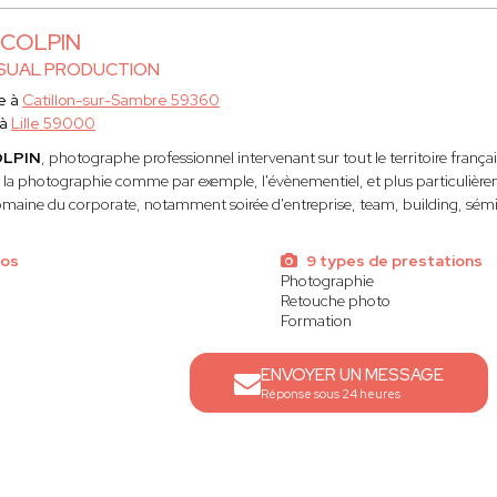
 COLPIN
ISUAL PRODUCTION
e à
Catillon-sur-Sambre 59360
 à
Lille 59000
OLPIN
, photographe professionnel intervenant sur tout le territoire français
la photographie comme par exemple, l'évènementiel, et plus particulièrem
omaine du corporate, notamment soirée d'entreprise, team, building, sémin
tos
9 types de prestations
Photographie
Retouche photo
Formation
ENVOYER UN MESSAGE
Réponse sous 24 heures