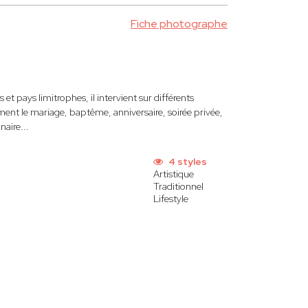
Fiche photographe
 et pays limitrophes, il intervient sur différents
ent le mariage, baptême, anniversaire, soirée privée,
aire...
4 styles
Artistique
Traditionnel
Lifestyle