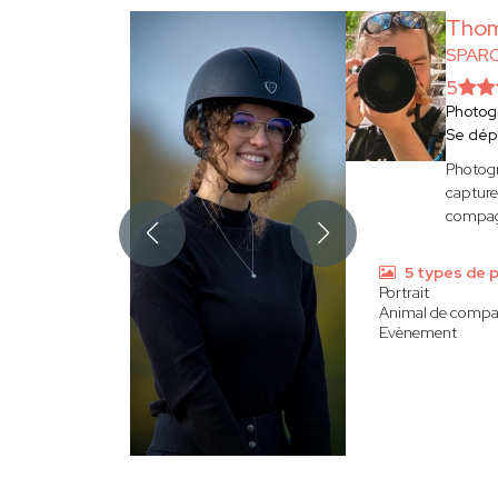
Thom
SPAR
5
Photog
Se dép
Photogr
capture
compagn
5 types de 
Portrait
Animal de compa
Evènement