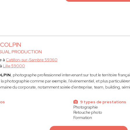
 COLPIN
ISUAL PRODUCTION
e à
Catillon-sur-Sambre 59360
 à
Lille 59000
OLPIN
, photographe professionnel intervenant sur tout le territoire français
la photographie comme par exemple, l'évènementiel, et plus particulièrem
omaine du corporate, notamment soirée d'entreprise, team, building, sémin
tos
9 types de prestations
Photographie
Retouche photo
Formation