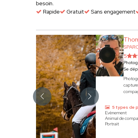
besoin.
Rapide
Gratuit
Sans engagement
Thom
SPAR
5
Photog
Se dép
Photogr
capture
compagn
5 types de 
Evènement
Animal de compa
Portrait