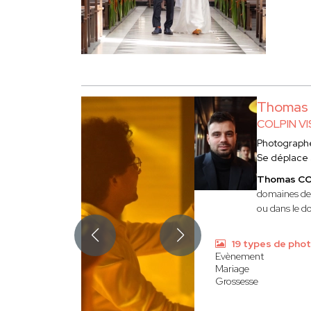
Thomas
COLPIN V
Photograph
Se déplace
Thomas C
domaines de 
ou dans le d
19 types de pho
Evènement
Mariage
Grossesse