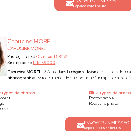
ENVOYER UN MESSAGE
Réponse dans l'heure
Capucine MOREL
CAPUCINE MOREL
Photographe à
Ostricourt 59162
Se déplace à
Lille 59000
Capucine
MOREL
, 27 ans, dans la
région lilloise
depuis plus de 10 
photographie
, exerce le métier de photographe à temps plein depu
9 types de photos
2 types de prest
ement
Photographie
age
Retouche photo
esse
ENVOYER UN MESSAG
Réponse sous 72 heures