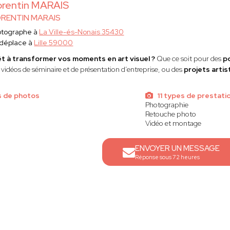
rentin MARAIS
RENTIN MARAIS
otographe à
La Ville-és-Nonais 35430
 déplace à
Lille 59000
t à transformer vos moments en art visuel ?
Que ce soit pour des
p
 vidéos de séminaire et de présentation d’entreprise, ou des
projets artis
s de photos
11 types de prestati
Photographie
Retouche photo
Vidéo et montage
ENVOYER UN MESSAGE
Réponse sous 72 heures