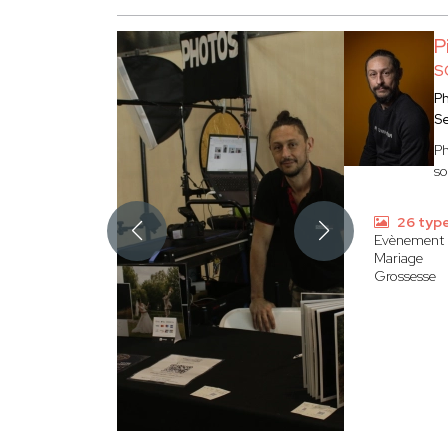
P
S
P
S
Ph
so
26 typ
Evènement
Mariage
Grossesse