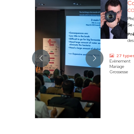
Co
CO
Ph
Se
Prê
des
27 type
Evènement
Mariage
Grossesse