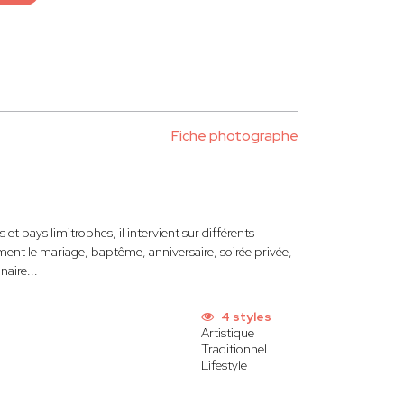
Fiche photographe
 et pays limitrophes, il intervient sur différents
ent le mariage, baptême, anniversaire, soirée privée,
aire...
4 styles
Artistique
Traditionnel
Lifestyle