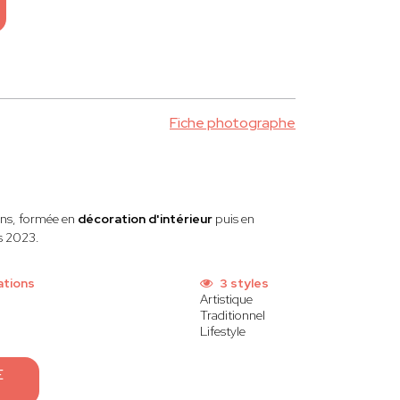
Fiche photographe
ans, formée en
décoration d'intérieur
puis en
is 2023.
ations
3 styles
Artistique
Traditionnel
Lifestyle
E