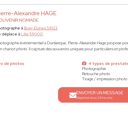
ierre-Alexandre HAGE
OUVENIR NOMADE
hotographe à
Bray-Dunes 59123
e déplace à
Lille 59000
otographe événementiel à Dunkerque, Pierre-Alexandre Hage propose portr
n chariot photo. Il capture des souvenirs uniques pour particuliers et profe
es de photos
4 types de prestati
Photographie
Retouche photo
Tirage / impression photo
ENVOYER UN MESSAGE
Réponse sous 24 heures