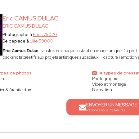
Eric CAMUS DULAC
ERIC CAMUS DULAC
Photographe à
Paris 75020
Se déplace à
Lille 59000
Eric Camus Dulac
transforme chaque instant en image unique Du portra
packshots créatifs aux projets artistiques audacieux, il capture l'émotion 
ypes de photos
4 types de presta
ent
Photographie
Vidéo et montage
er & Architecture
Formation
ENVOYER UN MESSAGE
Réponse sous 72 heures