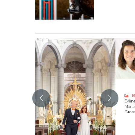
1
Evèn
Mari
Gross