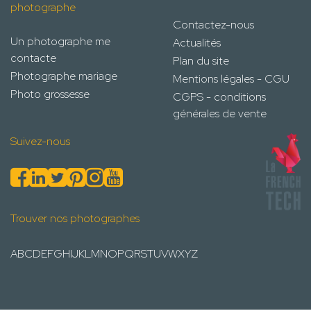
photographe
Contactez-nous
Un photographe me
Actualités
contacte
Plan du site
Photographe mariage
Mentions légales - CGU
Photo grossesse
CGPS - conditions
générales de vente
Suivez-nous
Trouver nos photographes
A
B
C
D
E
F
G
H
I
J
K
L
M
N
O
P
Q
R
S
T
U
V
W
X
Y
Z