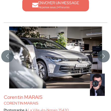
ENVOYER UN MESSAGE
Réponse sous 24 heures
Corentin MARAIS
CORENTIN MARAIS
Photographe à
La Ville-és-Nonais 35430