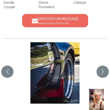
Famille
Drone
Lifestyle
Couple
Formation
ENVOYER UN MESSAGE
Réponse sous 24 heures