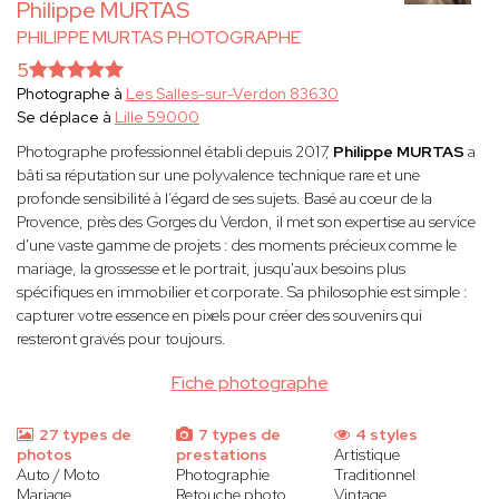
Philippe MURTAS
PHILIPPE MURTAS PHOTOGRAPHE
5
Photographe à
Les Salles-sur-Verdon 83630
Se déplace à
Lille 59000
Photographe professionnel établi depuis 2017,
Philippe MURTAS
a
bâti sa réputation sur une polyvalence technique rare et une
profonde sensibilité à l’égard de ses sujets. Basé au cœur de la
Provence, près des Gorges du Verdon, il met son expertise au service
d'une vaste gamme de projets : des moments précieux comme le
mariage, la grossesse et le portrait, jusqu'aux besoins plus
spécifiques en immobilier et corporate. Sa philosophie est simple :
capturer votre essence en pixels pour créer des souvenirs qui
resteront gravés pour toujours.
Fiche photographe
27 types de
7 types de
4 styles
photos
prestations
Artistique
Auto / Moto
Photographie
Traditionnel
Mariage
Retouche photo
Vintage