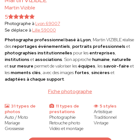
Martin VIZIBLE
Martin Vizible
5
Photographe à
Lyon 69007
Se déplace à
Lille 59000
Photographe professionnel basé à Lyon
, Martin VIZIBLE réalise
des
reportages événementiels
,
portraits professionnels
et
photographies institutionnelles
pour les
entreprises
,
institutions
et
associations
. Son approche
humaine
,
naturelle
et
sur mesure
permet de valoriser les
équipes
, les
savoir-faire
et
les
moments clés
, avec des images
fortes
,
sincères
et
adaptées à chaque support
.
Fiche photographe
31 types de
11 types de
5 styles
photos
prestations
Artistique
Auto / Moto
Photographie
Traditionnel
Mariage
Retouche photo
Vintage
Grossesse
Vidéo et montage