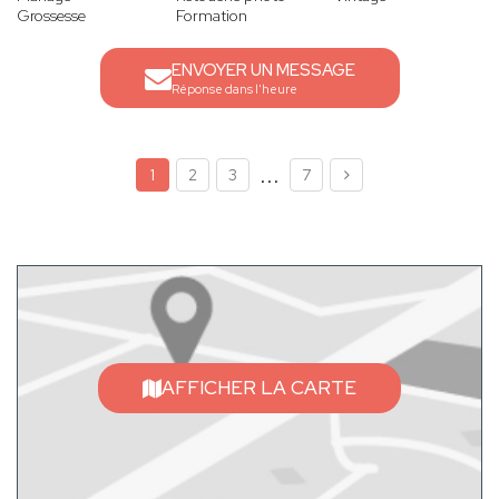
Grossesse
Formation
ENVOYER UN MESSAGE
Réponse dans l'heure
...
1
2
3
7
AFFICHER LA CARTE