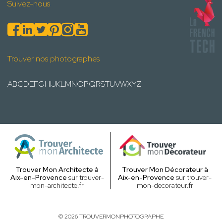
Suivez-nous
Trouver nos photographes
A
B
C
D
E
F
G
H
I
J
K
L
M
N
O
P
Q
R
S
T
U
V
W
X
Y
Z
Trouver Mon Architecte à
Trouver Mon Décorateur à
Aix-en-Provence
sur trouver-
Aix-en-Provence
sur trouver-
mon-architecte.fr
mon-decorateur.fr
© 2026 TROUVERMONPHOTOGRAPHE