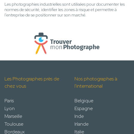
Les photographies industrielles sont utilisées pour documenter les
normes de sécurité, identifier les zones à risque et permettre à
l'entreprise de se positionner sur son marché.
Les Photographes près de
Nos photographes à
chez vous
l'international
Paris
Belgique
Lyon
Espagne
Marseille
Inde
Toulouse
Irlande
Bordeaux
Italie