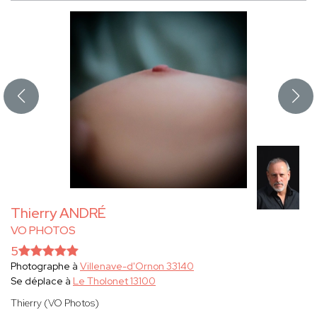
Thierry ANDRÉ
VO PHOTOS
5
Photographe à
Villenave-d'Ornon 33140
Se déplace à
Le Tholonet 13100
Thierry (VO Photos)