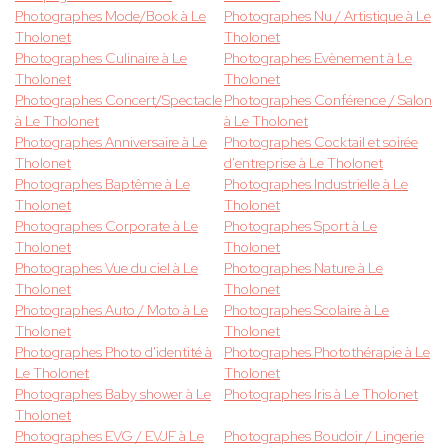
Photographes Mode/Book à Le
Photographes Nu / Artistique à Le
Tholonet
Tholonet
Photographes Culinaire à Le
Photographes Evènement à Le
Tholonet
Tholonet
Photographes Concert/Spectacle
Photographes Conférence / Salon
à Le Tholonet
à Le Tholonet
Photographes Anniversaire à Le
Photographes Cocktail et soirée
Tholonet
d'entreprise à Le Tholonet
Photographes Baptême à Le
Photographes Industrielle à Le
Tholonet
Tholonet
Photographes Corporate à Le
Photographes Sport à Le
Tholonet
Tholonet
Photographes Vue du ciel à Le
Photographes Nature à Le
Tholonet
Tholonet
Photographes Auto / Moto à Le
Photographes Scolaire à Le
Tholonet
Tholonet
Photographes Photo d'identité à
Photographes Photothérapie à Le
Le Tholonet
Tholonet
Photographes Baby shower à Le
Photographes Iris à Le Tholonet
Tholonet
Photographes EVG / EVJF à Le
Photographes Boudoir / Lingerie