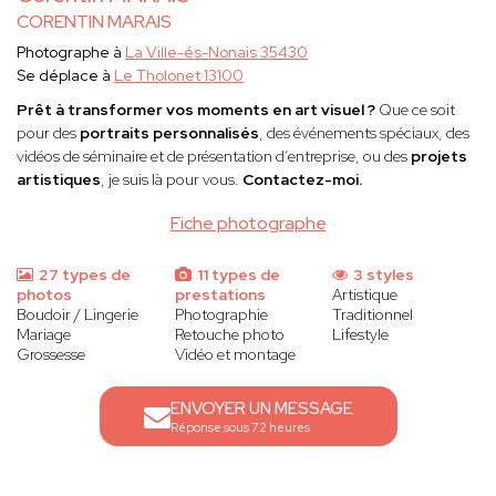
CORENTIN MARAIS
Photographe à
La Ville-és-Nonais 35430
Se déplace à
Le Tholonet 13100
Prêt à transformer vos moments en art visuel ?
Que ce soit
pour des
portraits personnalisés
, des événements spéciaux, des
vidéos de séminaire et de présentation d’entreprise, ou des
projets
artistiques
, je suis là pour vous.
Contactez-moi.
Fiche photographe
27 types de
11 types de
3 styles
photos
prestations
Artistique
Boudoir / Lingerie
Photographie
Traditionnel
Mariage
Retouche photo
Lifestyle
Grossesse
Vidéo et montage
ENVOYER UN MESSAGE
Réponse sous 72 heures