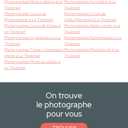
Photographes Motion design à Le
Photographes Formation à Le
Tholonet
Tholonet
Photographes Cours de
Photographes Cours de
Photographie à Le Tholonet
Vidéo/Montage à Le Tholonet
Photographes Cours de Drone à
Photographes Atelier photo à Le
Le Tholonet
Tholonet
Photographes IA générative à Le
Photographes Numérisation à Le
Tholonet
Tholonet
Photographes Tirage / impression
Photographes Photobooth à Le
photo à Le Tholonet
Tholonet
Photographes Photo en studio à
Le Tholonet
On trouve
le photographe
pour vous
TROUVER