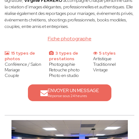
signature,
Virginie FERRERO
accompagne chaque personne dans
la création d’images élégantes, professionnelles et authentiques. Elle
réalise également des reportages pour mariages, événements privés,
événements chrétiens, shootings professionnels, books modèles,
couples, entre amis et entreprises.
Fiche photographe
15 types de
3 types de
5 styles
photos
prestations
Artistique
Conférence / Salon
Photographie
Traditionnel
Mariage
Retouche photo
Vintage
Couple
Photo en studio
ENVOYER UN MESSAGE
Réponse sous 24 heures