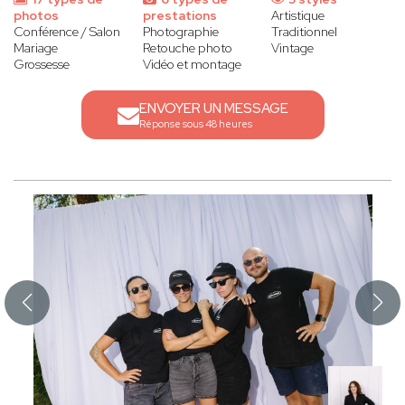
photos
prestations
Artistique
Conférence / Salon
Photographie
Traditionnel
Mariage
Retouche photo
Vintage
Grossesse
Vidéo et montage
ENVOYER UN MESSAGE
Réponse sous 48 heures