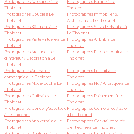
Photographes Naissance à Le
Photographes Famille à Le
Tholonet
Tholonet
Photographes Couple à Le
Photographes Immobilier &
Tholonet
Architecture à Le Tholonet
Photographes Bâtiment à Le
Photographes Suivi de chantier à
Tholonet
Le Tholonet
Photographes Visite virtuelle à Le
Photographes Airbnb à Le
Tholonet
Tholonet
Photographes Architecture
Photographes Photo produit à Le
d'intérieur / Décoration à Le
Tholonet
Tholonet
Photographes Animal de
Photographes Portrait à Le
compagnie à Le Tholonet
Tholonet
Photographes Mode/Book à Le
Photographes Nu / Artistique à Le
Tholonet
Tholonet
Photographes Culinaire à Le
Photographes Evènement à Le
Tholonet
Tholonet
Photographes Concert/Spectacle
Photographes Conférence / Salon
à Le Tholonet
à Le Tholonet
Photographes Anniversaire à Le
Photographes Cocktail et soirée
Tholonet
d'entreprise à Le Tholonet
Photographes Baptême à Le
Photographes Industrielle à Le