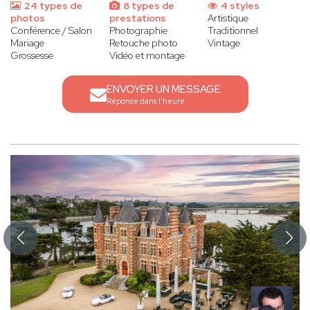
24 types de
8 types de
4 styles
photos
prestations
Artistique
Conférence / Salon
Photographie
Traditionnel
Mariage
Retouche photo
Vintage
Grossesse
Vidéo et montage
ENVOYER UN MESSAGE
Réponse dans l'heure