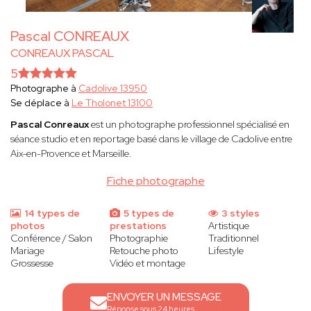
Pascal CONREAUX
CONREAUX PASCAL
5
Photographe à
Cadolive 13950
Se déplace à
Le Tholonet 13100
Pascal Conreaux
est un photographe professionnel spécialisé en
séance studio et en reportage basé dans le village de Cadolive entre
Aix-en-Provence et Marseille.
Fiche photographe
14 types de
5 types de
3 styles
photos
prestations
Artistique
Conférence / Salon
Photographie
Traditionnel
Mariage
Retouche photo
Lifestyle
Grossesse
Vidéo et montage
ENVOYER UN MESSAGE
Réponse sous 24 heures