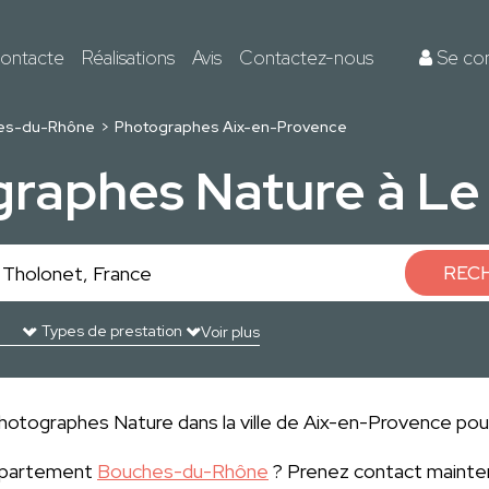
ontacte
Réalisations
Avis
Contactez-nous
Se co
es-du-Rhône
Photographes Aix-en-Provence
graphes Nature à Le
REC
Voir plus
hotographes Nature dans la ville de Aix-en-Provence pour 
département
Bouches-du-Rhône
? Prenez contact mainten