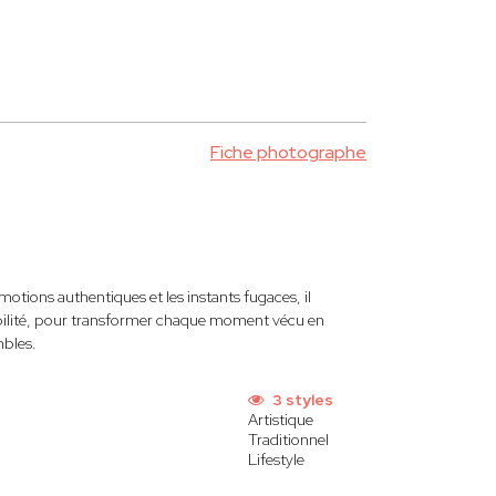
Fiche photographe
tions authentiques et les instants fugaces, il
ibilité, pour transformer chaque moment vécu en
mbles.
3 styles
Artistique
Traditionnel
Lifestyle