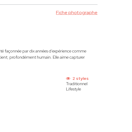
Fiche photographe
ilité façonnée par dix années d’expérience comme
patient, profondément humain. Elle aime capturer
2 styles
Traditionnel
Lifestyle