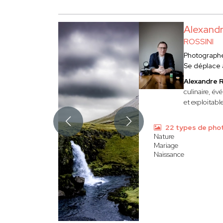
Alexand
ROSSINI
Photograph
Se déplace
Alexandre
culinaire, év
et exploitabl
22 types de pho
Nature
Mariage
Naissance