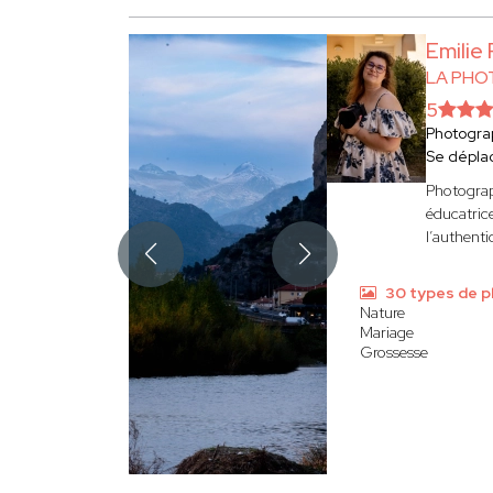
Emilie
LA PHO
5
Photogra
Se dépla
Photograp
éducatrice
l’authentic
30 types de 
Nature
Mariage
Grossesse