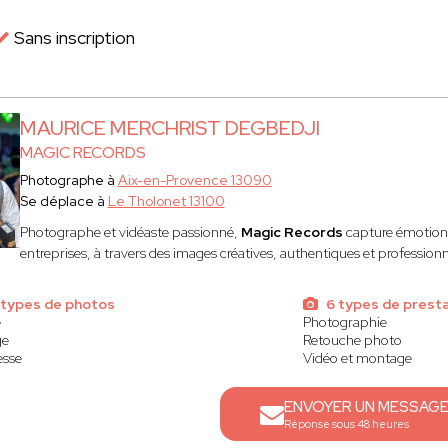
Sans inscription
MAURICE MERCHRIST DEGBEDJI
MAGIC RECORDS
Photographe à
Aix-en-Provence 13090
Se déplace à
Le Tholonet 13100
Photographe et vidéaste passionné,
Magic Records
capture émotions 
entreprises, à travers des images créatives, authentiques et professionn
 types de photos
6 types de presta
e
Photographie
ge
Retouche photo
esse
Vidéo et montage
ENVOYER UN MESSAG
Réponse sous 48 heures