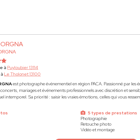
 BORGNA
BORGNA
he à
Puyloubier 13114
 à
Le Tholonet 13100
ORGNA
est photographe événementiel en région PACA. Passionné par les émo
 concerts, mariages et événements professionnels avec discrétion et sens
el intemporel. Sa priorité : saisir les vraies émotions, celles qui vous resse
otos
5 types de prestations
Photographie
Retouche photo
Vidéo et montage