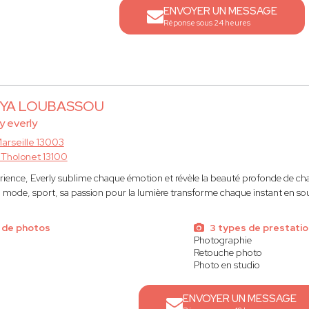
ENVOYER UN MESSAGE
Réponse sous 24 heures
OYA LOUBASSOU
y everly
arseille 13003
 Tholonet 13100
rience, Everly sublime chaque émotion et révèle la beauté profonde de ch
, mode, sport, sa passion pour la lumière transforme chaque instant en sou
 de photos
3 types de prestati
Photographie
Retouche photo
Photo en studio
ENVOYER UN MESSAGE