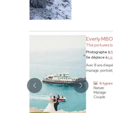
Everly MB
The pictures b
Photographe à
M
Se déplace à
Le
Avec 8 ans d'expé
mariage, portrait
6 types
Nature
Mariage
Couple