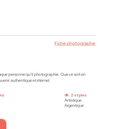
Fiche photographe
aque personne qu'il photographie. Que ce soit en
venir authentique et éternel.
ons
2 styles
Artistique
Argentique