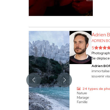
Adrien
ADRIEN 
5
Photograp
Se déplace
Adrien B
immortalise
souvenir visu
24 types de ph
Nature
Mariage
Famille