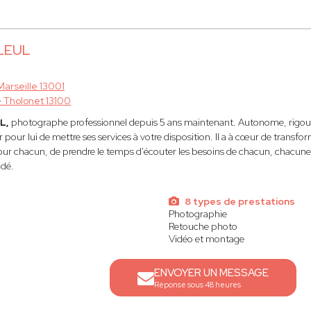
LLEUL
Marseille 13001
 Tholonet 13100
UL,
photographe professionnel depuis 5 ans maintenant. Autonome, rigoure
r pour lui de mettre ses services à votre disposition. Il a à cœur de tran
our chacun, de prendre le temps d'écouter les besoins de chacun, chacune a
dé.
8 types de prestations
Photographie
Retouche photo
Vidéo et montage
ENVOYER UN MESSAGE
Réponse sous 48 heures