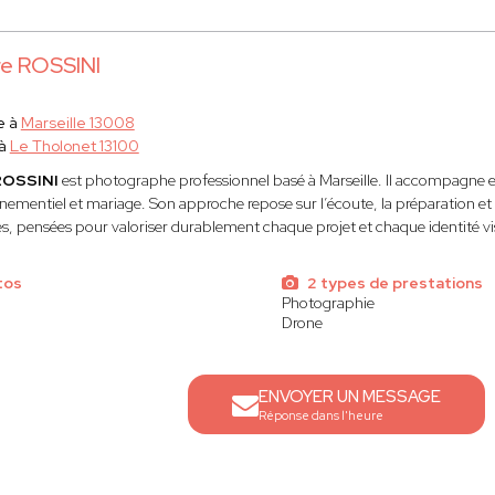
re ROSSINI
e à
Marseille 13008
 à
Le Tholonet 13100
 ROSSINI
est photographe professionnel basé à Marseille. Il accompagne en
énementiel et mariage. Son approche repose sur l’écoute, la préparation et 
es, pensées pour valoriser durablement chaque projet et chaque identité vi
tos
2 types de prestations
Photographie
Drone
ENVOYER UN MESSAGE
Réponse dans l'heure