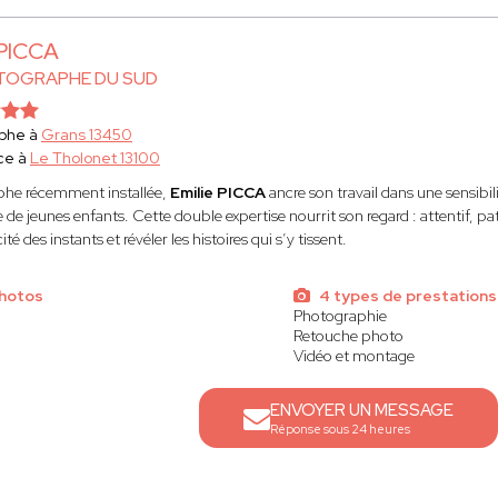
 PICCA
TOGRAPHE DU SUD
phe à
Grans 13450
ce à
Le Tholonet 13100
he récemment installée,
Emilie PICCA
ancre son travail dans une sensib
 de jeunes enfants. Cette double expertise nourrit son regard : attentif, 
ité des instants et révéler les histoires qui s’y tissent.
photos
4 types de prestations
Photographie
Retouche photo
Vidéo et montage
ENVOYER UN MESSAGE
Réponse sous 24 heures