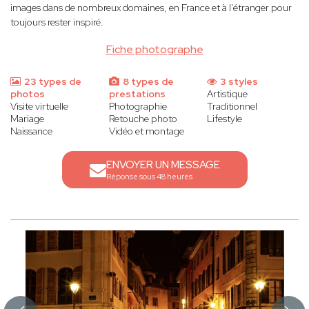
images dans de nombreux domaines, en France et à l'étranger pour
toujours rester inspiré.
Fiche photographe
23 types de
8 types de
3 styles
photos
prestations
Artistique
Visite virtuelle
Photographie
Traditionnel
Mariage
Retouche photo
Lifestyle
Naissance
Vidéo et montage
ENVOYER UN MESSAGE
Réponse sous 48 heures