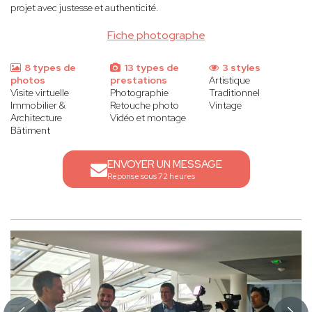
projet avec justesse et authenticité.
Fiche photographe
8 types de
13 types de
3 styles
photos
prestations
Artistique
Visite virtuelle
Photographie
Traditionnel
Immobilier &
Retouche photo
Vintage
Architecture
Vidéo et montage
Bâtiment
ENVOYER UN MESSAGE
Réponse sous 72 heures