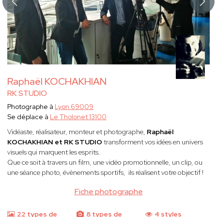
Raphaël KOCHAKHIAN
RK STUDIO
Photographe à
Lyon 69009
Se déplace à
Le Tholonet 13100
Vidéaste, réalisateur, monteur et photographe,
Raphaël
KOCHAKHIAN et RK STUDIO
transforment vos idées en univers
visuels qui marquent les esprits.
Que ce soit à travers un film, une vidéo promotionnelle, un clip, ou
une séance photo, évènements sportifs, ils réalisent votre objectif !
Fiche photographe
22 types de
8 types de
4 styles