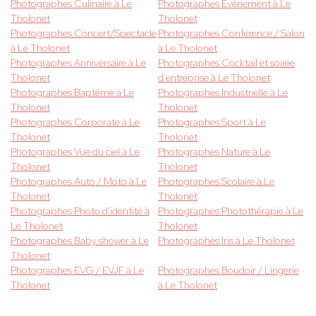
Photographes Culinaire à Le
Photographes Evènement à Le
Tholonet
Tholonet
Photographes Concert/Spectacle
Photographes Conférence / Salon
à Le Tholonet
à Le Tholonet
Photographes Anniversaire à Le
Photographes Cocktail et soirée
Tholonet
d'entreprise à Le Tholonet
Photographes Baptême à Le
Photographes Industrielle à Le
Tholonet
Tholonet
Photographes Corporate à Le
Photographes Sport à Le
Tholonet
Tholonet
Photographes Vue du ciel à Le
Photographes Nature à Le
Tholonet
Tholonet
Photographes Auto / Moto à Le
Photographes Scolaire à Le
Tholonet
Tholonet
Photographes Photo d'identité à
Photographes Photothérapie à Le
Le Tholonet
Tholonet
Photographes Baby shower à Le
Photographes Iris à Le Tholonet
Tholonet
Photographes EVG / EVJF à Le
Photographes Boudoir / Lingerie
Tholonet
à Le Tholonet