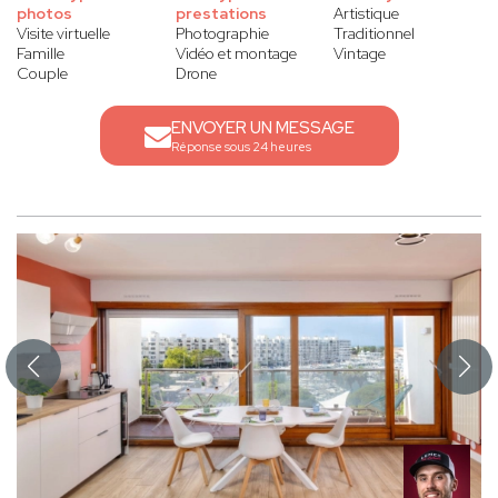
photos
prestations
Artistique
Visite virtuelle
Photographie
Traditionnel
Famille
Vidéo et montage
Vintage
Couple
Drone
ENVOYER UN MESSAGE
Réponse sous 24 heures