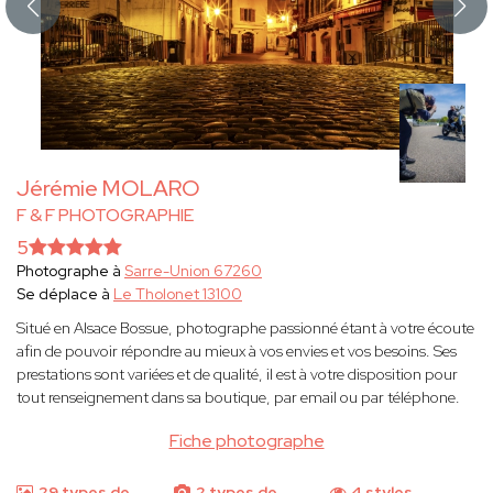
Jérémie MOLARO
F & F PHOTOGRAPHIE
5
Photographe à
Sarre-Union 67260
Se déplace à
Le Tholonet 13100
Situé en Alsace Bossue, photographe passionné étant à votre écoute
afin de pouvoir répondre au mieux à vos envies et vos besoins. Ses
prestations sont variées et de qualité, il est à votre disposition pour
tout renseignement dans sa boutique, par email ou par téléphone.
Fiche photographe
29 types de
2 types de
4 styles