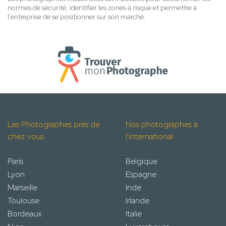
normes de sécurité, identifier les zones à risque et permettre à
l'entreprise de se positionner sur son marché.
Les Photographes près de
Nos photographes à
chez vous
l'international
Paris
Belgique
Lyon
Espagne
Marseille
Inde
Toulouse
Irlande
Bordeaux
Italie