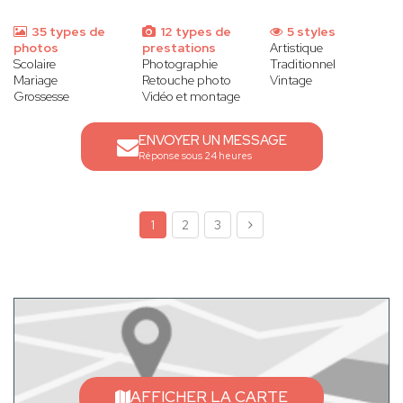
35 types de
12 types de
5 styles
photos
prestations
Artistique
Scolaire
Photographie
Traditionnel
Mariage
Retouche photo
Vintage
Grossesse
Vidéo et montage
ENVOYER UN MESSAGE
Réponse sous 24 heures
1
2
3
AFFICHER LA CARTE