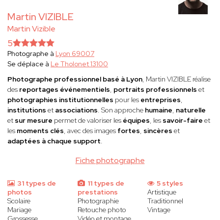
Martin VIZIBLE
Martin Vizible
5
Photographe à
Lyon 69007
Se déplace à
Le Tholonet 13100
Photographe professionnel basé à Lyon
, Martin VIZIBLE réalise
des
reportages événementiels
,
portraits professionnels
et
photographies institutionnelles
pour les
entreprises
,
institutions
et
associations
. Son approche
humaine
,
naturelle
et
sur mesure
permet de valoriser les
équipes
, les
savoir-faire
et
les
moments clés
, avec des images
fortes
,
sincères
et
adaptées à chaque support
.
Fiche photographe
31 types de
11 types de
5 styles
photos
prestations
Artistique
Scolaire
Photographie
Traditionnel
Mariage
Retouche photo
Vintage
Grossesse
Vidéo et montage