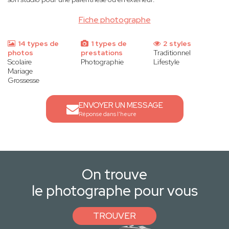
Fiche photographe
14 types de
1 types de
2 styles
photos
prestations
Traditionnel
Scolaire
Photographie
Lifestyle
Mariage
Grossesse
ENVOYER UN MESSAGE
Réponse dans l'heure
On trouve
le photographe pour vous
TROUVER