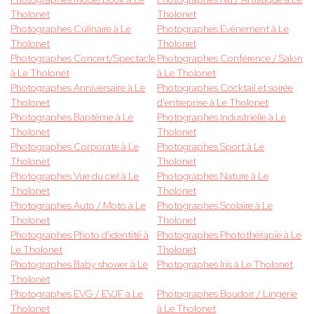
Tholonet
Tholonet
Photographes Culinaire à Le
Photographes Evènement à Le
Tholonet
Tholonet
Photographes Concert/Spectacle
Photographes Conférence / Salon
à Le Tholonet
à Le Tholonet
Photographes Anniversaire à Le
Photographes Cocktail et soirée
Tholonet
d'entreprise à Le Tholonet
Photographes Baptême à Le
Photographes Industrielle à Le
Tholonet
Tholonet
Photographes Corporate à Le
Photographes Sport à Le
Tholonet
Tholonet
Photographes Vue du ciel à Le
Photographes Nature à Le
Tholonet
Tholonet
Photographes Auto / Moto à Le
Photographes Scolaire à Le
Tholonet
Tholonet
Photographes Photo d'identité à
Photographes Photothérapie à Le
Le Tholonet
Tholonet
Photographes Baby shower à Le
Photographes Iris à Le Tholonet
Tholonet
Photographes EVG / EVJF à Le
Photographes Boudoir / Lingerie
Tholonet
à Le Tholonet