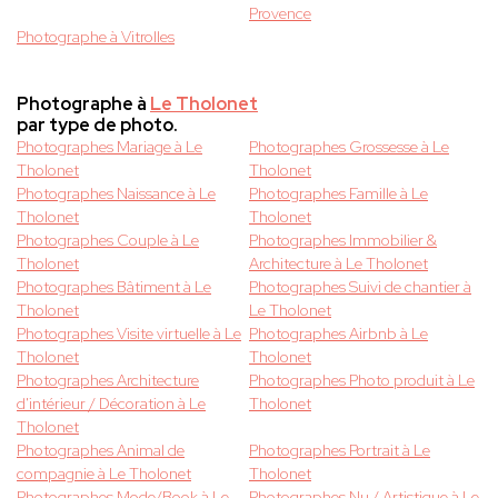
Provence
Photographe à Vitrolles
Photographe à
Le Tholonet
par type de photo.
Photographes Mariage à Le
Photographes Grossesse à Le
Tholonet
Tholonet
Photographes Naissance à Le
Photographes Famille à Le
Tholonet
Tholonet
Photographes Couple à Le
Photographes Immobilier &
Tholonet
Architecture à Le Tholonet
Photographes Bâtiment à Le
Photographes Suivi de chantier à
Tholonet
Le Tholonet
Photographes Visite virtuelle à Le
Photographes Airbnb à Le
Tholonet
Tholonet
Photographes Architecture
Photographes Photo produit à Le
d'intérieur / Décoration à Le
Tholonet
Tholonet
Photographes Animal de
Photographes Portrait à Le
compagnie à Le Tholonet
Tholonet
Photographes Mode/Book à Le
Photographes Nu / Artistique à Le