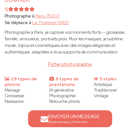
DONA KEA
5
Photographe à
Paris 75007
Se déplace à
Le Tholonet 13100
Photographe à Paris, je capture vos moments forts — grossesse,
famille, amoureux, portraits pros. Pour les marques, je sublime
mode, bijoux et cosmétiques avec des images élégantes et
authentiques, adaptées à tous supports de communication.
Fiche photographe
29 types de
8 types de
5 styles
photos
prestations
Artistique
Mariage
IA générative
Traditionnel
Grossesse
Photographie
Vintage
Naissance
Retouche photo
ENVOYER UN MESSAGE
Réponse sous 24 heures