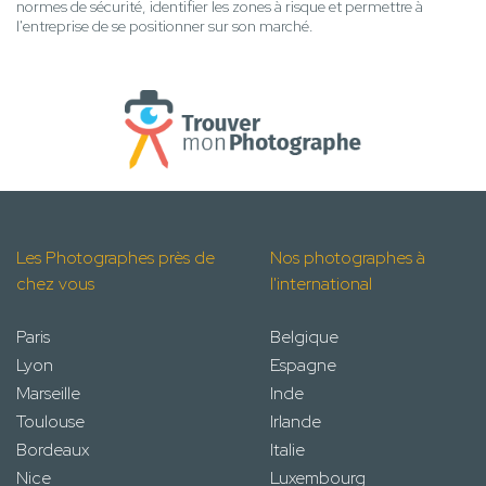
normes de sécurité, identifier les zones à risque et permettre à
l'entreprise de se positionner sur son marché.
Les Photographes près de
Nos photographes à
chez vous
l'international
Paris
Belgique
Lyon
Espagne
Marseille
Inde
Toulouse
Irlande
Bordeaux
Italie
Nice
Luxembourg