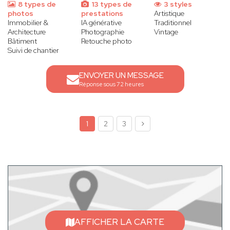
8 types de
13 types de
3 styles
photos
prestations
Artistique
Immobilier &
IA générative
Traditionnel
Architecture
Photographie
Vintage
Bâtiment
Retouche photo
Suivi de chantier
ENVOYER UN MESSAGE
Réponse sous 72 heures
1
2
3
AFFICHER LA CARTE