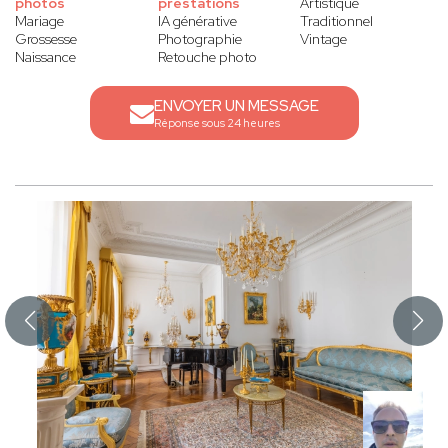
photos
prestations
Artistique
Mariage
IA générative
Traditionnel
Grossesse
Photographie
Vintage
Naissance
Retouche photo
ENVOYER UN MESSAGE
Réponse sous 24 heures