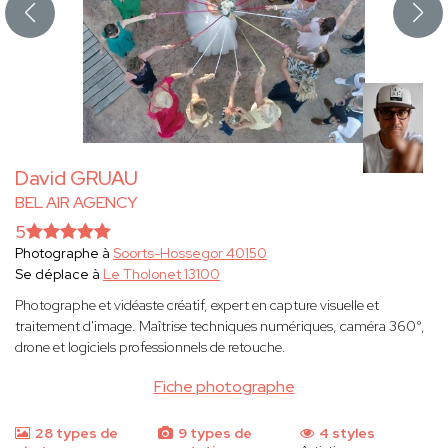
David GRUAU
BEL AIR AGENCY
5
Photographe à
Soorts-Hossegor 40150
Se déplace à
Le Tholonet 13100
Photographe et vidéaste créatif, expert en capture visuelle et
traitement d'image. Maîtrise techniques numériques, caméra 360°,
drone et logiciels professionnels de retouche.
Fiche photographe
28 types de
9 types de
4 styles