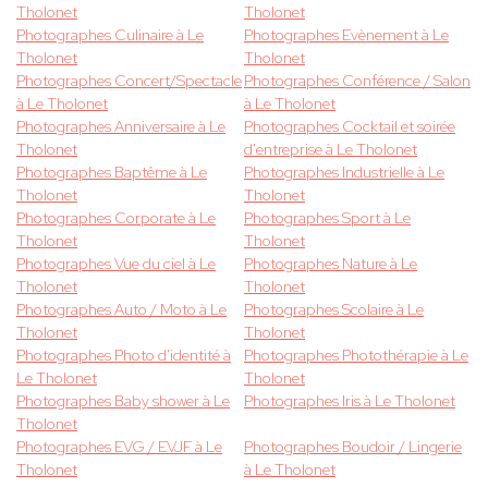
Tholonet
Tholonet
Photographes Culinaire à Le
Photographes Evènement à Le
Tholonet
Tholonet
Photographes Concert/Spectacle
Photographes Conférence / Salon
à Le Tholonet
à Le Tholonet
Photographes Anniversaire à Le
Photographes Cocktail et soirée
Tholonet
d'entreprise à Le Tholonet
Photographes Baptême à Le
Photographes Industrielle à Le
Tholonet
Tholonet
Photographes Corporate à Le
Photographes Sport à Le
Tholonet
Tholonet
Photographes Vue du ciel à Le
Photographes Nature à Le
Tholonet
Tholonet
Photographes Auto / Moto à Le
Photographes Scolaire à Le
Tholonet
Tholonet
Photographes Photo d'identité à
Photographes Photothérapie à Le
Le Tholonet
Tholonet
Photographes Baby shower à Le
Photographes Iris à Le Tholonet
Tholonet
Photographes EVG / EVJF à Le
Photographes Boudoir / Lingerie
Tholonet
à Le Tholonet