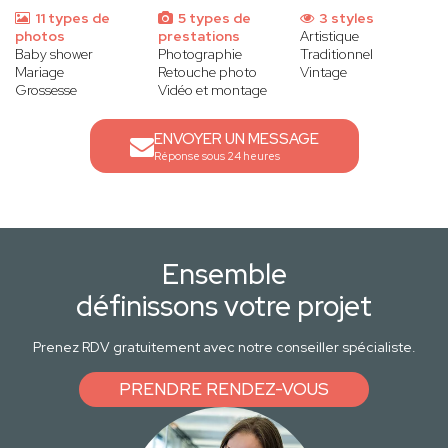
11 types de
5 types de
3 styles
photos
prestations
Artistique
Baby shower
Photographie
Traditionnel
Mariage
Retouche photo
Vintage
Grossesse
Vidéo et montage
ENVOYER UN MESSAGE
Réponse sous 24 heures
Ensemble
définissons votre projet
Prenez RDV gratuitement avec notre conseiller spécialiste.
PRENDRE RENDEZ-VOUS