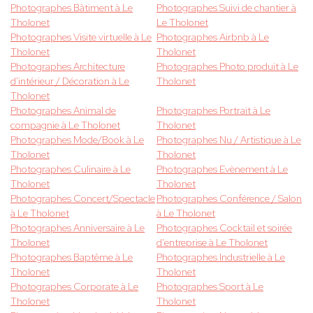
Photographes Bâtiment à Le
Photographes Suivi de chantier à
Tholonet
Le Tholonet
Photographes Visite virtuelle à Le
Photographes Airbnb à Le
Tholonet
Tholonet
Photographes Architecture
Photographes Photo produit à Le
d'intérieur / Décoration à Le
Tholonet
Tholonet
Photographes Animal de
Photographes Portrait à Le
compagnie à Le Tholonet
Tholonet
Photographes Mode/Book à Le
Photographes Nu / Artistique à Le
Tholonet
Tholonet
Photographes Culinaire à Le
Photographes Evènement à Le
Tholonet
Tholonet
Photographes Concert/Spectacle
Photographes Conférence / Salon
à Le Tholonet
à Le Tholonet
Photographes Anniversaire à Le
Photographes Cocktail et soirée
Tholonet
d'entreprise à Le Tholonet
Photographes Baptême à Le
Photographes Industrielle à Le
Tholonet
Tholonet
Photographes Corporate à Le
Photographes Sport à Le
Tholonet
Tholonet