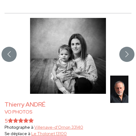
Thierry ANDRÉ
VO PHOTOS
5
Photographe à
Villenave-d'Ornon 33140
Se déplace à
Le Tholonet 13100