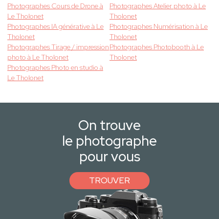
Photographes Cours de Drone à
Photographes Atelier photo à Le
Le Tholonet
Tholonet
Photographes IA générative à Le
Photographes Numérisation à Le
Tholonet
Tholonet
Photographes Tirage / impression
Photographes Photobooth à Le
photo à Le Tholonet
Tholonet
Photographes Photo en studio à
Le Tholonet
On trouve
le photographe
pour vous
TROUVER