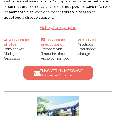
institutions
et
associations
. Son approche
humaine
,
naturelle
et
sur mesure
permet de valoriser les
équipes
, les
savoir-faire
et
les
moments clés
, avec des images
fortes
,
sincères
et
adaptées à chaque support
.
Fiche photographe
31 types de
11 types de
5 styles
photos
prestations
Artistique
Baby shower
Photographie
Traditionnel
Mariage
Retouche photo
Vintage
Grossesse
Vidéo et montage
ENVOYER UN MESSAGE
Réponse sous 24 heures