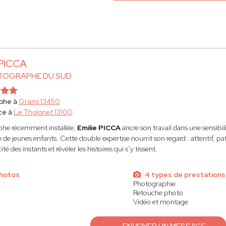
 PICCA
TOGRAPHE DU SUD
phe à
Grans 13450
ce à
Le Tholonet 13100
he récemment installée,
Emilie PICCA
ancre son travail dans une sensib
 de jeunes enfants. Cette double expertise nourrit son regard : attentif, 
ité des instants et révéler les histoires qui s’y tissent.
photos
4 types de prestations
Photographie
Retouche photo
Vidéo et montage