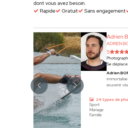
dont vous avez besoin.
Rapide
Gratuit
Sans engagement
Adrien
ADRIEN 
5
Photograp
Se déplace
Adrien B
immortalise
souvenir visu
24 types de ph
Sport
Mariage
Famille