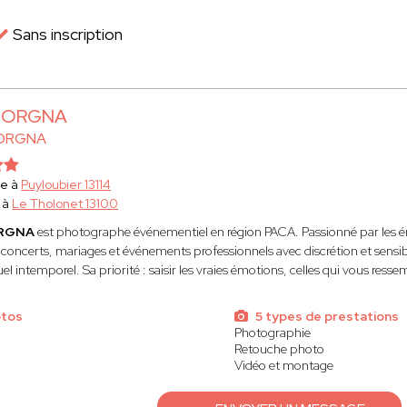
Sans inscription
 BORGNA
BORGNA
he à
Puyloubier 13114
 à
Le Tholonet 13100
ORGNA
est photographe événementiel en région PACA. Passionné par les émo
 concerts, mariages et événements professionnels avec discrétion et sens
el intemporel. Sa priorité : saisir les vraies émotions, celles qui vous resse
otos
5 types de prestations
Photographie
Retouche photo
Vidéo et montage