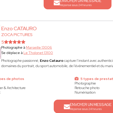
ENVOYER UN MESSAGE
Réponse sous 24 heures
Enzo CATAURO
ZOCA PICTURES
5
Photographe à
Marseille 13006
Se déplace à
Le Tholonet 13100
Photographe passionné,
Enzo Catauro
capture l’instant avec authenticit
domaines du portrait, du sport automobile, de l’événementiel et du mari
ypes de photos
5 types de prestat
Photographie
er & Architecture
Retouche photo
t
Numérisation
ENVOYER UN MESSAGE
Réponse sous 24 heures