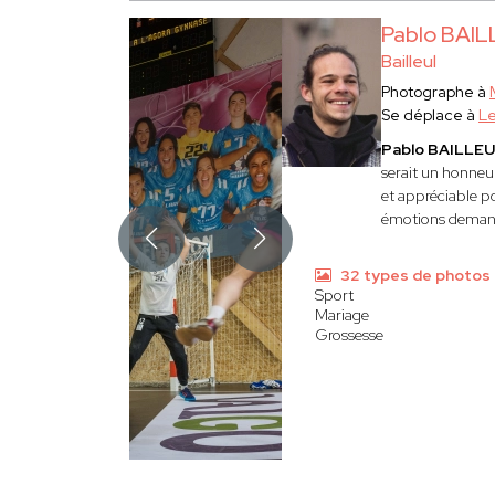
Pablo BAI
Bailleul
Photographe à
Se déplace à
Le
Pablo BAILLE
serait un honneu
et appréciable p
émotions deman
32 types de photos
Sport
Mariage
Grossesse