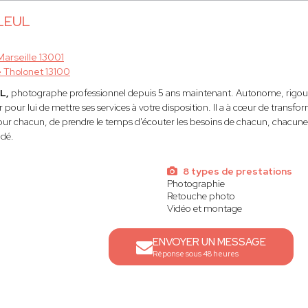
LLEUL
Marseille 13001
 Tholonet 13100
UL,
photographe professionnel depuis 5 ans maintenant. Autonome, rigoure
r pour lui de mettre ses services à votre disposition. Il a à cœur de tran
our chacun, de prendre le temps d'écouter les besoins de chacun, chacune a
dé.
8 types de prestations
Photographie
Retouche photo
Vidéo et montage
ENVOYER UN MESSAGE
Réponse sous 48 heures