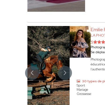
Emilie
LA PHO
5
Photogra
Se dépla
Photograp
éducatrice
l’authentic
30 types de 
Sport
Mariage
Grossesse