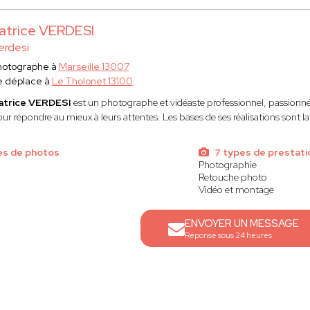
atrice VERDESI
erdesi
hotographe à
Marseille 13007
e déplace à
Le Tholonet 13100
atrice VERDESI
est un photographe et vidéaste professionnel, passionné, 
ur répondre au mieux à leurs attentes. Les bases de ses réalisations sont la 
es de photos
7 types de prestati
Photographie
Retouche photo
Vidéo et montage
ENVOYER UN MESSAGE
Réponse sous 24 heures