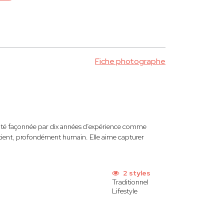
Fiche photographe
ilité façonnée par dix années d’expérience comme
patient, profondément humain. Elle aime capturer
2 styles
Traditionnel
Lifestyle