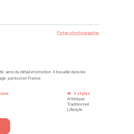
Fiche photographe
é, sens du détail et émotion. Il travaille dans les
age, partout en France.
ions
3 styles
Artistique
Traditionnel
Lifestyle