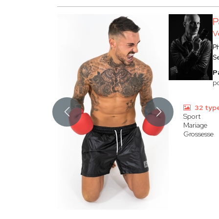
P
V
P
S
P
po
32 typ
Sport
Mariage
Grossesse