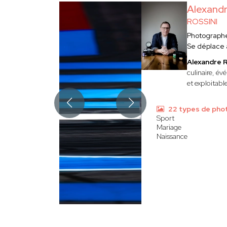
Alexand
ROSSINI
Photograph
Se déplace
Alexandre
culinaire, év
et exploitabl
22 types de pho
Sport
Mariage
Naissance