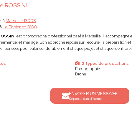
re ROSSINI
e à
Marseille 13008
 à
Le Tholonet 13100
 ROSSINI
est photographe professionnel basé à Marseille. Il accompagne en
énementiel et mariage. Son approche repose sur l’écoute, la préparation et 
es, pensées pour valoriser durablement chaque projet et chaque identité vi
tos
2 types de prestations
Photographie
Drone
ENVOYER UN MESSAGE
Réponse dans l'heure