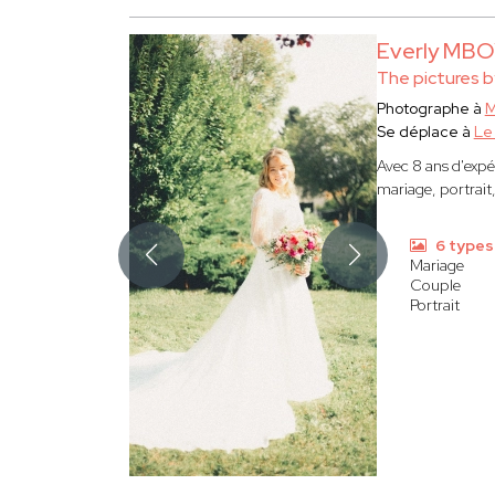
Everly MB
The pictures b
Photographe à
M
Se déplace à
Le
Avec 8 ans d'expé
mariage, portrait
6 types
Mariage
Couple
Portrait