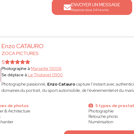
ENVOYER UN MESSAGE
Réponse sous 24 heures
Enzo CATAURO
ZOCA PICTURES
5
Photographe à
Marseille 13006
Se déplace à
Le Tholonet 13100
Photographe passionné,
Enzo Catauro
capture l’instant avec authenticit
domaines du portrait, du sport automobile, de l’événementiel et du mari
ypes de photos
5 types de prestat
er & Architecture
Photographie
t
Retouche photo
chantier
Numérisation