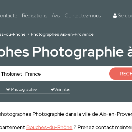
ontacte
Réalisations
Avis
Contactez-nous
Se co
es-du-Rhône
Photographes Aix-en-Provence
phes Photographie à
REC
Voir plus
photographes Photographie dans la ville de Aix-en-Proven
département
Bouches-du-Rhône
? Prenez contact mainten