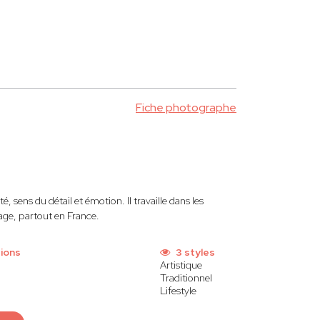
Fiche photographe
é, sens du détail et émotion. Il travaille dans les
age, partout en France.
ions
3 styles
Artistique
Traditionnel
Lifestyle