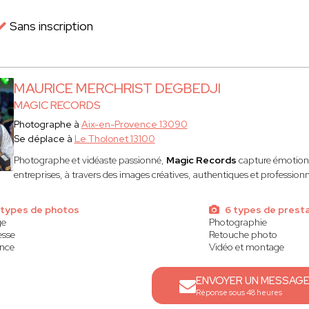
Sans inscription
MAURICE MERCHRIST DEGBEDJI
MAGIC RECORDS
Photographe à
Aix-en-Provence 13090
Se déplace à
Le Tholonet 13100
Photographe et vidéaste passionné,
Magic Records
capture émotions 
entreprises, à travers des images créatives, authentiques et professionn
 types de photos
6 types de presta
ge
Photographie
esse
Retouche photo
ance
Vidéo et montage
ENVOYER UN MESSAG
Réponse sous 48 heures