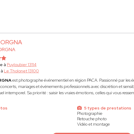
 BORGNA
BORGNA
he à
Puyloubier 13114
 à
Le Tholonet 13100
ORGNA
est photographe événementiel en région PACA. Passionné par les émo
 concerts, mariages et événements professionnels avec discrétion et sens
el intemporel. Sa priorité : saisir les vraies émotions, celles qui vous resse
otos
5 types de prestations
Photographie
Retouche photo
Vidéo et montage