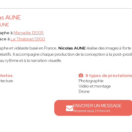
as AUNE
UNE
raphe à
Marseille 13005
ace à
Le Tholonet 13100
phe et vidéaste basé en France,
Nicolas AUNE
réalise des images à forte
créatifs. Il accompagne chaque production de la conception à la post-produc
au rythme et à la narration visuelle.
photos
8 types de prestation
itecture
Photographie
Vidéo et montage
Drone
ENVOYER UN MESSAGE
Réponse sous 24 heures