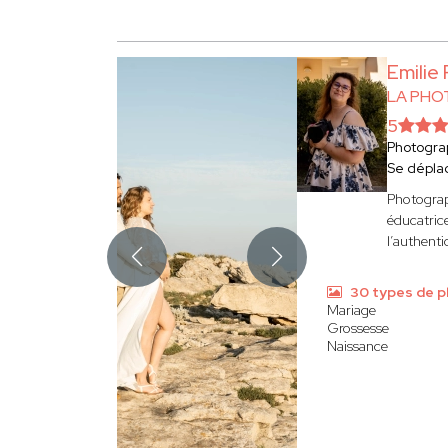
Emilie
LA PHO
5
Photogra
Se dépla
Photograp
éducatrice
l’authentic
30 types de 
Mariage
Grossesse
Naissance