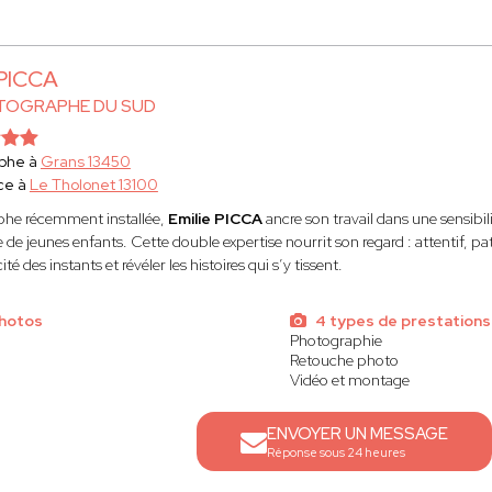
 PICCA
TOGRAPHE DU SUD
phe à
Grans 13450
ce à
Le Tholonet 13100
he récemment installée,
Emilie PICCA
ancre son travail dans une sensib
 de jeunes enfants. Cette double expertise nourrit son regard : attentif, 
ité des instants et révéler les histoires qui s’y tissent.
photos
4 types de prestations
Photographie
Retouche photo
Vidéo et montage
ENVOYER UN MESSAGE
Réponse sous 24 heures