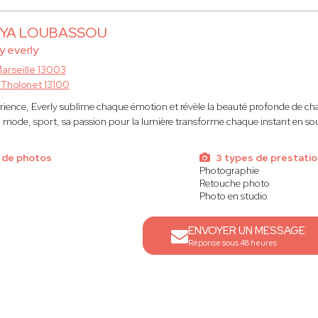
OYA LOUBASSOU
y everly
arseille 13003
 Tholonet 13100
rience, Everly sublime chaque émotion et révèle la beauté profonde de ch
, mode, sport, sa passion pour la lumière transforme chaque instant en sou
 de photos
3 types de prestati
Photographie
Retouche photo
Photo en studio
ENVOYER UN MESSAGE
Réponse sous 48 heures