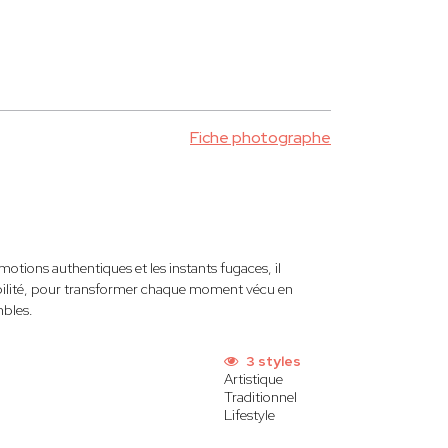
Fiche photographe
tions authentiques et les instants fugaces, il
ibilité, pour transformer chaque moment vécu en
mbles.
3 styles
Artistique
Traditionnel
Lifestyle