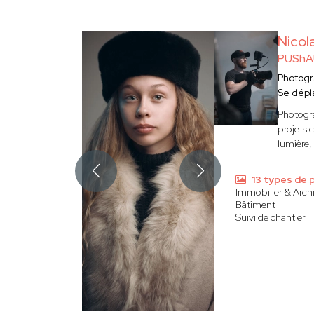
Nicol
PUShA
Photog
Se dépl
Photogra
projets 
lumière, 
13 types de 
Immobilier & Arch
Bâtiment
Suivi de chantier