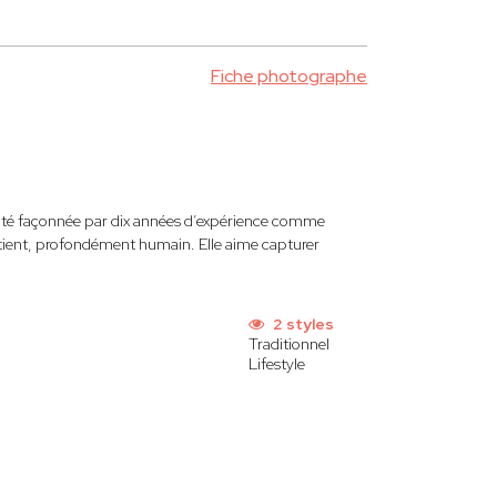
Fiche photographe
ilité façonnée par dix années d’expérience comme
patient, profondément humain. Elle aime capturer
2 styles
Traditionnel
Lifestyle