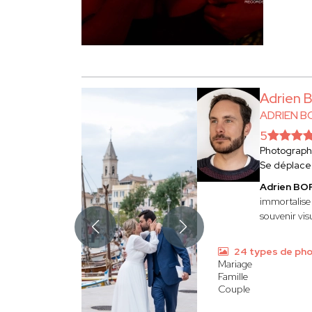
Adrien
ADRIEN 
5
Photograp
Se déplace
Adrien B
immortalise
souvenir visu
24 types de ph
Mariage
Famille
Couple