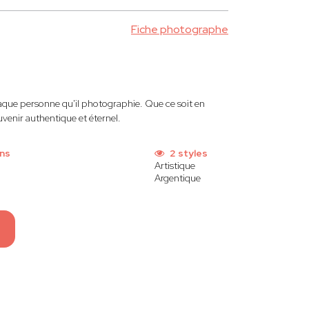
Fiche photographe
aque personne qu'il photographie. Que ce soit en
venir authentique et éternel.
ons
2 styles
Artistique
Argentique