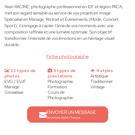
Alain RACINE, photographe professionnel en IDF et région PACA,
met son regard sensible au service de vos projets en image.
Spécialisé en Mariage, Portrait et Événements (Mode, Concert,
Sport), il s'engage à capter l'âme de vos moments avec une
composition raffinée et une lumière optimale. Son objectif :
transformer l'intensité de vos émotions en un héritage visuel
durable.
Fiche photographe
22 types de
5 types de
4 styles
photos
prestations
Artistique
EVG / EVJF
Photographie
Traditionnel
Mariage
Formation
Vintage
Grossesse
Cours de
Photographie
ENVOYER UN MESSAGE
Réponse dans l'heure