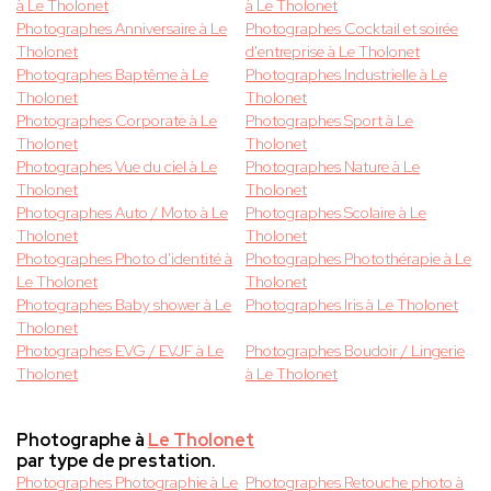
à Le Tholonet
à Le Tholonet
Photographes Anniversaire à Le
Photographes Cocktail et soirée
Tholonet
d'entreprise à Le Tholonet
Photographes Baptême à Le
Photographes Industrielle à Le
Tholonet
Tholonet
Photographes Corporate à Le
Photographes Sport à Le
Tholonet
Tholonet
Photographes Vue du ciel à Le
Photographes Nature à Le
Tholonet
Tholonet
Photographes Auto / Moto à Le
Photographes Scolaire à Le
Tholonet
Tholonet
Photographes Photo d'identité à
Photographes Photothérapie à Le
Le Tholonet
Tholonet
Photographes Baby shower à Le
Photographes Iris à Le Tholonet
Tholonet
Photographes EVG / EVJF à Le
Photographes Boudoir / Lingerie
Tholonet
à Le Tholonet
Photographe à
Le Tholonet
par type de prestation.
Photographes Photographie à Le
Photographes Retouche photo à