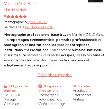
Martin VIZIBLE
Martin Vizible
5
Photographe à
Lyon 69007
Se déplace à
Le Tholonet 13100
Photographe professionnel basé à Lyon
, Martin VIZIBLE réalise
des
reportages événementiels
,
portraits professionnels
et
photographies institutionnelles
pour les
entreprises
,
institutions
et
associations
. Son approche
humaine
,
naturelle
et
sur mesure
permet de valoriser les
équipes
, les
savoir-faire
et
les
moments clés
, avec des images
fortes
,
sincères
et
adaptées à chaque support
.
Fiche photographe
31 types de
11 types de
5 styles
photos
prestations
Artistique
EVG / EVJF
Photographie
Traditionnel
Mariage
Retouche photo
Vintage
Grossesse
Vidéo et montage