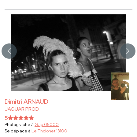
Dimitri ARNAUD
JAGUAR PROD
5
Photographe à
Gap 05000
Se déplace à
Le Tholonet 13100