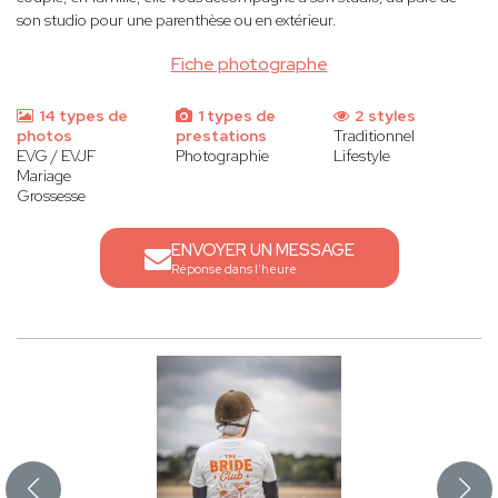
son studio pour une parenthèse ou en extérieur.
Fiche photographe
14 types de
1 types de
2 styles
photos
prestations
Traditionnel
EVG / EVJF
Photographie
Lifestyle
Mariage
Grossesse
ENVOYER UN MESSAGE
Réponse dans l'heure