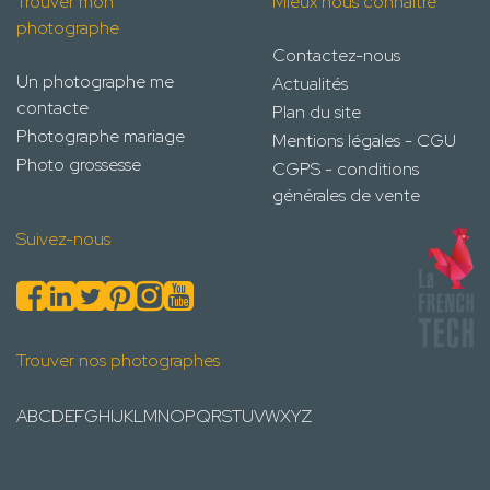
Trouver mon
Mieux nous connaître
photographe
Contactez-nous
Un photographe me
Actualités
contacte
Plan du site
Photographe mariage
Mentions légales - CGU
Photo grossesse
CGPS - conditions
générales de vente
Suivez-nous
Trouver nos photographes
A
B
C
D
E
F
G
H
I
J
K
L
M
N
O
P
Q
R
S
T
U
V
W
X
Y
Z