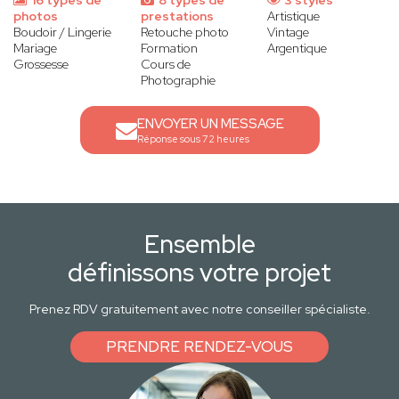
16 types de
8 types de
3 styles
photos
prestations
Artistique
Boudoir / Lingerie
Retouche photo
Vintage
Mariage
Formation
Argentique
Grossesse
Cours de
Photographie
ENVOYER UN MESSAGE
Réponse sous 72 heures
Ensemble
définissons votre projet
Prenez RDV gratuitement avec notre conseiller spécialiste.
PRENDRE RENDEZ-VOUS