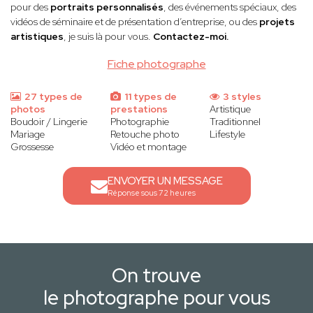
pour des
portraits personnalisés
, des événements spéciaux, des
vidéos de séminaire et de présentation d’entreprise, ou des
projets
artistiques
, je suis là pour vous.
Contactez-moi.
Fiche photographe
27 types de
11 types de
3 styles
photos
prestations
Artistique
Boudoir / Lingerie
Photographie
Traditionnel
Mariage
Retouche photo
Lifestyle
Grossesse
Vidéo et montage
ENVOYER UN MESSAGE
Réponse sous 72 heures
On trouve
le photographe pour vous