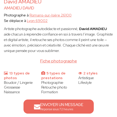
David AMADIEU
AMADIEU DAVID
Photographe à
Romans-sur-Isère 26100
Se déplace à
Lyon 69002
Artiste photographe autodidacte et passionné,
David AMADIEU
aide chacun à reprendre confiance en soi à travers l’image. Graphiste
et digital artiste, il retouche ses photos comme il peint une toile —
avec émotion, précision et créativité. Chaque cliché est une œuvre
unique pensée pour vous sublimer.
Fiche photographe
13 types de
5 types de
2 styles
photos
prestations
Artistique
Boudoir / Lingerie
Photographie
Lifestyle
Grossesse
Retouche photo
Naissance
Formation
ENVOYER UN MESSAGE
Réponse sous 72 heures