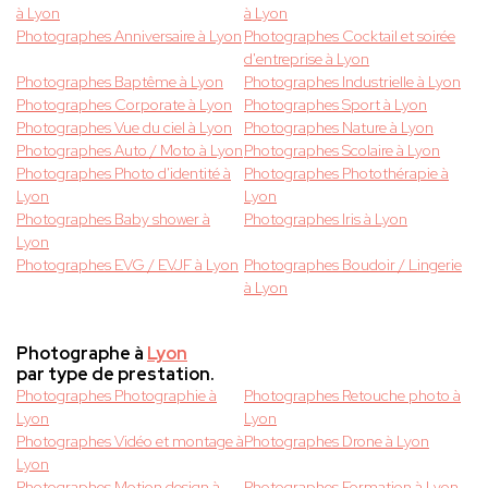
à Lyon
à Lyon
Photographes Anniversaire à Lyon
Photographes Cocktail et soirée
d'entreprise à Lyon
Photographes Baptême à Lyon
Photographes Industrielle à Lyon
Photographes Corporate à Lyon
Photographes Sport à Lyon
Photographes Vue du ciel à Lyon
Photographes Nature à Lyon
Photographes Auto / Moto à Lyon
Photographes Scolaire à Lyon
Photographes Photo d'identité à
Photographes Photothérapie à
Lyon
Lyon
Photographes Baby shower à
Photographes Iris à Lyon
Lyon
Photographes EVG / EVJF à Lyon
Photographes Boudoir / Lingerie
à Lyon
Photographe à
Lyon
par type de prestation.
Photographes Photographie à
Photographes Retouche photo à
Lyon
Lyon
Photographes Vidéo et montage à
Photographes Drone à Lyon
Lyon
Photographes Motion design à
Photographes Formation à Lyon