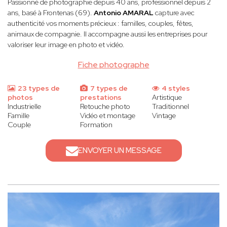
Passionné de photographie depuis 40 ans, professionnel depuis 2
ans, basé à Frontenas (69).
Antonio AMARAL
capture avec
authenticité vos moments précieux : familles, couples, fêtes,
animaux de compagnie. Il accompagne aussi les entreprises pour
valoriser leur image en photo et vidéo.
Fiche photographe
23 types de
7 types de
4 styles
photos
prestations
Artistique
Industrielle
Retouche photo
Traditionnel
Famille
Vidéo et montage
Vintage
Couple
Formation
ENVOYER UN MESSAGE