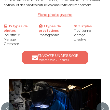
optimal et des photos naturelles dans votre environnement.
Fiche photographe
15 types de
1 types de
3 styles
photos
prestations
Traditionnel
Industrielle
Photographie
Vintage
Mariage
Lifestyle
Grossesse
ENVOYER UN MESSAGE
Réponse sous 72 heures