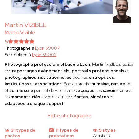
Martin VIZIBLE
Martin Vizible
5
Photographe à
Lyon 69007
Se déplace à
Lyon 69002
Photographe professionnel basé à Lyon
, Martin VIZIBLE réalise
des
reportages événementiels
,
portraits professionnels
et
photographies institutionnelles
pour les
entreprises
,
institutions
et
associations
. Son approche
humaine
,
naturelle
et
sur mesure
permet de valoriser les
équipes
, les
savoir-faire
et
les
moments clés
, avec des images
fortes
,
sincères
et
adaptées à chaque support
.
Fiche photographe
31 types de
11 types de
5 styles
photos
prestations
Artistique