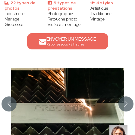
22 types de
9 types de
4 styles
photos
prestations
Artistique
Industrielle
Photographie
Traditionnel
Mariage
Retouche photo
Vintage
Grossesse
Vidéo et montage
ENVOYER UN MESSAGE
Réponse sous 72 heures