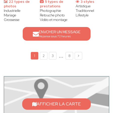
22 types de
5 types de
3 styles
photos
prestations
Artistique
Industrielle
Photographie
Traditionnel
Mariage
Retouche photo
Lifestyle
Grossesse
Vidéo et montage
ENVOYER UN MESSAGE
Réponse sous 72 heures
...
1
2
3
8
AFFICHER LA CARTE