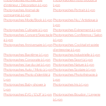
Photographes Architecture
Photographes Photo produit à
d'intérieur / Décoration à Lyon
Lyon
Photographes Animal de
Photographes Portrait à Lyon
compagnie à Lyon
Photographes Mode/Book à Lyon
Photographes Nu / Artistique à
Lyon
Photographes Culinaire à Lyon
Photographes Evènement à Lyon
Photographes Concert/Spectacle
Photographes Conférence / Salon
à Lyon
à Lyon
Photographes Anniversaire à Lyon
Photographes Cocktail et soirée
d'entreprise à Lyon
Photographes Baptême à Lyon
Photographes Industrielle à Lyon
Photographes Corporate à Lyon
Photographes Sport à Lyon
Photographes Vue du ciel à Lyon
Photographes Nature à Lyon
Photographes Auto / Moto à Lyon
Photographes Scolaire à Lyon
Photographes Photo d'identité à
Photographes Photothérapie à
Lyon
Lyon
Photographes Baby shower à
Photographes Iris à Lyon
Lyon
Photographes EVG / EVJF à Lyon
Photographes Boudoir / Lingerie
à Lyon