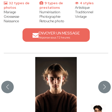
32 types de
9 types de
4 styles
photos
prestations
Artistique
Mariage
Numérisation
Traditionnel
Grossesse
Photographie
Vintage
Naissance
Retouche photo
ENVOYER UN MESSAGE
Réponse sous 72 heures