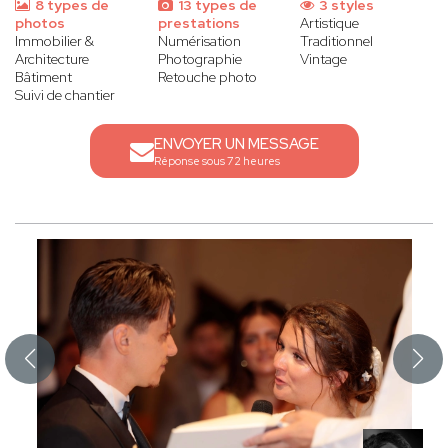
8 types de
13 types de
3 styles
photos
prestations
Artistique
Immobilier &
Numérisation
Traditionnel
Architecture
Photographie
Vintage
Bâtiment
Retouche photo
Suivi de chantier
ENVOYER UN MESSAGE
Réponse sous 72 heures