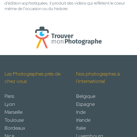
d'édition sophistiquées, il produit des vidéos qui reflètent le coeur
même de l'occasion ou du histoire.
Les Photographes près de
Nos photographes à
chez vous
l'international
Paris
Belgique
Lyon
Espagne
Marseille
Inde
Toulouse
Irlande
Bordeaux
Italie
Nice
Luxembourg